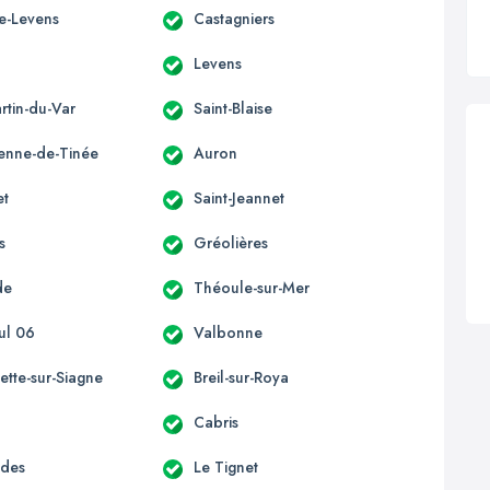
te-Levens
Castagniers
s
Levens
rtin-du-Var
Saint-Blaise
ienne-de-Tinée
Auron
et
Saint-Jeannet
s
Gréolières
de
Théoule-sur-Mer
ul 06
Valbonne
ette-sur-Siagne
Breil-sur-Roya
Cabris
èdes
Le Tignet