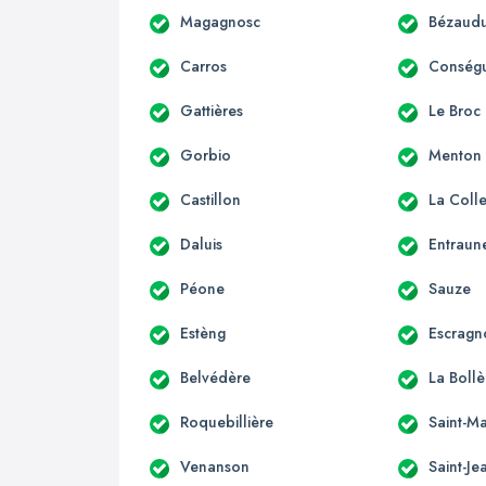
Magagnosc
Bézaudu
Carros
Conség
Gattières
Le Broc
Gorbio
Menton
Castillon
La Coll
Daluis
Entraun
Péone
Sauze
Estèng
Escragn
Belvédère
La Boll
Roquebillière
Saint-Ma
Venanson
Saint-Je