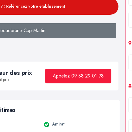
? : Référencez votre établissement
oquebrune-Cap-Martin
ur des prix
Appelez 09 88 29 01 98
t prix
itimes
Amirat