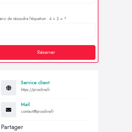
rci de résoudre l'équation : 4 + 2 = ?
Réserver
Service client
https://proxilive.fr
Mail
contact@proxilive.fr
Partager