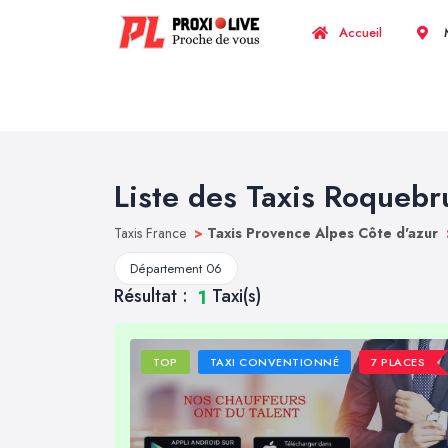
Accueil
M
Liste des Taxis Roqueb
Taxis France
>
Taxis Provence Alpes Côte d'azur
Département 06
Résultat :
Taxi(s)
1
TOP
TAXI CONVENTIONNÉ
7 PLACES