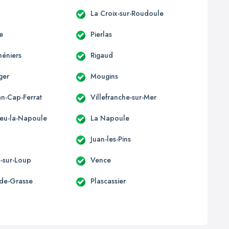
La Croix-sur-Roudoule
e
Pierlas
héniers
Rigaud
ger
Mougins
an-Cap-Ferrat
Villefranche-sur-Mer
eu-la-Napoule
La Napoule
Juan-les-Pins
e-sur-Loup
Vence
-de-Grasse
Plascassier