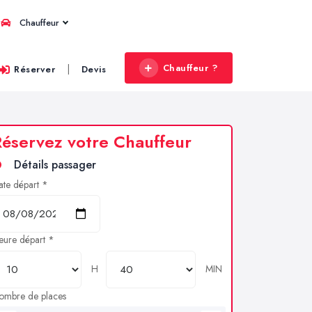
Chauffeur
Chauffeur ?
|
Réserver
Devis
éservez votre Chauffeur
Détails passager
ate départ *
eure départ *
H
MIN
ombre de places