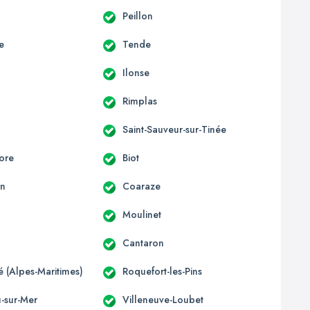
Peillon
e
Tende
Ilonse
Rimplas
Saint-Sauveur-sur-Tinée
ore
Biot
un
Coaraze
Moulinet
Cantaron
té (Alpes-Maritimes)
Roquefort-les-Pins
u-sur-Mer
Villeneuve-Loubet