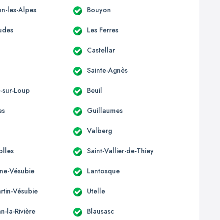
n-les-Alpes
Bouyon
udes
Les Ferres
Castellar
Sainte-Agnès
e-sur-Loup
Beuil
es
Guillaumes
Valberg
olles
Saint-Vallier-de-Thiey
ène-Vésubie
Lantosque
rtin-Vésubie
Utelle
an-la-Rivière
Blausasc