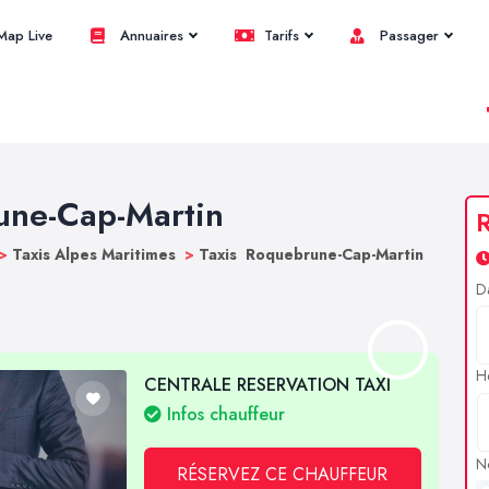
ap Live
Annuaires
Tarifs
Passager
rune-Cap-Martin
R
>
Taxis Alpes Maritimes
>
Taxis Roquebrune-Cap-Martin
D
H
CENTRALE RESERVATION TAXI
Infos chauffeur
N
RÉSERVEZ CE CHAUFFEUR