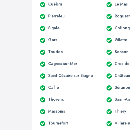
Cuébris
Le Mas
Pierrefeu
Roquest
Sigale
Collong
Gars
Gilette
Toudon
Bonson
Cagnes-sur-Mer
Cros-de
Saint-Cézaire-sur-Siagne
Château
Caille
Sérano
Thorenc
Saint-A
Massoins
Thiéry
Tournefort
Villars-