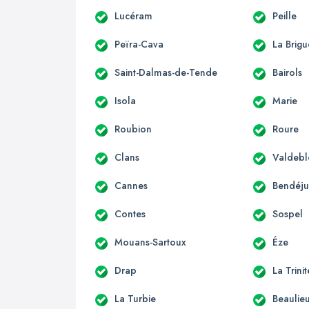
Lucéram
Peille
Peïra-Cava
La Brigu
Saint-Dalmas-de-Tende
Bairols
Isola
Marie
Roubion
Roure
Clans
Valdebl
Cannes
Bendéj
Contes
Sospel
Mouans-Sartoux
Éze
Drap
La Trini
La Turbie
Beaulie