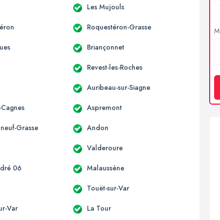
Les Mujouls
éron
Roquestéron-Grasse
Me
ues
Briançonnet
Revest-les-Roches
Auribeau-sur-Siagne
-Cagnes
Aspremont
neuf-Grasse
Andon
n
Valderoure
ndré 06
Malaussène
Touët-sur-Var
sur-Var
La Tour