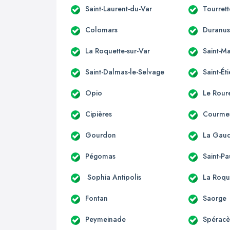
Saint-Laurent-du-Var
Tourret
Colomars
Duranu
La Roquette-sur-Var
Saint-Ma
Saint-Dalmas-le-Selvage
Saint-Ét
Opio
Le Rour
Cipières
Courme
Gourdon
La Gau
Pégomas
Saint-Pa
Sophia Antipolis
La Roqu
Fontan
Saorge
Peymeinade
Spérac