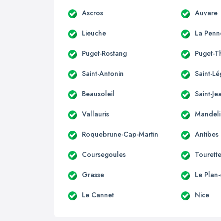
Ascros
Auvare
Lieuche
La Penn
Puget-Rostang
Puget-T
Saint-Antonin
Saint-Lé
Beausoleil
Saint-Je
Vallauris
Mandeli
Roquebrune-Cap-Martin
Antibes
Coursegoules
Tourett
Grasse
Le Plan
Le Cannet
Nice