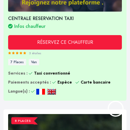
CENTRALE RESERVATION TAXI
Infos chauffeur
RÉSERVEZ CE CHAUFFEUR
5 étoiles
7 Places
Van
Services :
Taxi conventionné
Paiements acceptés :
Espèce
Carte bancaire
Langue(s) :
8 PLACES