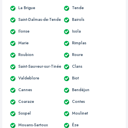
La Brigue
Tende
Saint-Dalmas-de-Tende
Bairols
Ilonse
Isola
Marie
Rimplas
Roubion
Roure
Saint-Sauveur-sur-Tinée
Clans
Valdeblore
Biot
Cannes
Bendéjun
Coaraze
Contes
Sospel
Moulinet
Mouans-Sartoux
Éze