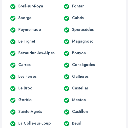
Breil-sur-Roya
Fontan
Saorge
Cabris
Peymeinade
Spéracèdes
Le Tignet
Magagnosc
Bézaudun-les-Alpes
Bouyon
Carros
Conségudes
Les Ferres
Gattières
Le Broc
Castellar
Gorbio
Menton
Sainte-Agnès
Castillon
La Colle-sur-Loup
Beuil