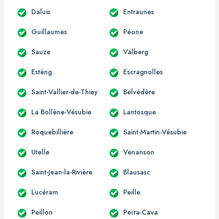
Daluis
Entraunes
Guillaumes
Péone
Sauze
Valberg
Estèng
Escragnolles
Saint-Vallier-de-Thiey
Belvédère
La Bollène-Vésubie
Lantosque
Roquebillière
Saint-Martin-Vésubie
Utelle
Venanson
Saint-Jean-la-Rivière
Blausasc
Lucéram
Peille
Peillon
Peïra-Cava