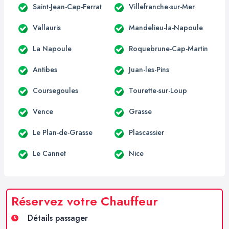
Saint-Jean-Cap-Ferrat
Villefranche-sur-Mer
Vallauris
Mandelieu-la-Napoule
La Napoule
Roquebrune-Cap-Martin
Antibes
Juan-les-Pins
Coursegoules
Tourette-sur-Loup
Vence
Grasse
Le Plan-de-Grasse
Plascassier
Le Cannet
Nice
Réservez votre Chauffeur
Détails passager