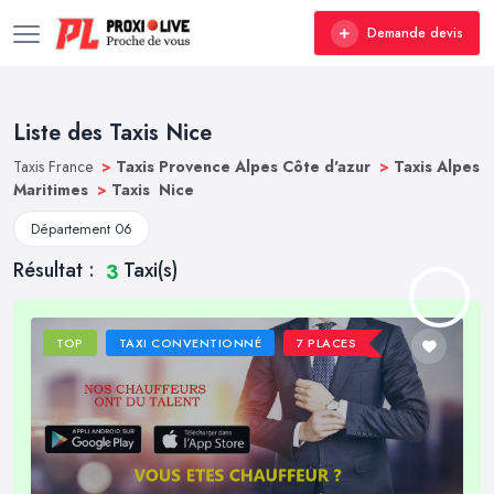
Demande devis
Liste des Taxis Nice
Taxis France
>
Taxis Provence Alpes Côte d'azur
>
Taxis Alpes
Maritimes
>
Taxis Nice
Département 06
Résultat :
Taxi(s)
3
TOP
TAXI CONVENTIONNÉ
7 PLACES