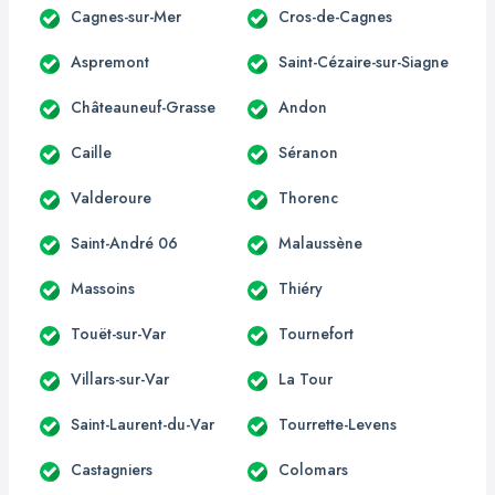
Cagnes-sur-Mer
Cros-de-Cagnes
Aspremont
Saint-Cézaire-sur-Siagne
Châteauneuf-Grasse
Andon
Caille
Séranon
Valderoure
Thorenc
Saint-André 06
Malaussène
Massoins
Thiéry
Touët-sur-Var
Tournefort
Villars-sur-Var
La Tour
Saint-Laurent-du-Var
Tourrette-Levens
Castagniers
Colomars