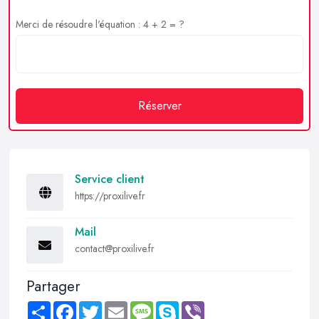
Merci de résoudre l'équation : 4 + 2 = ?
Réserver
Service client
https://proxilive.fr
Mail
contact@proxilive.fr
Partager
Share
Facebook
Twitter
Email
Message
Skype
Viber