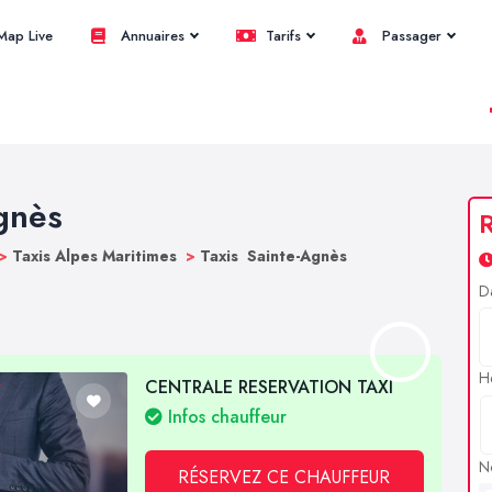
ap Live
Annuaires
Tarifs
Passager
Agnès
R
>
Taxis Alpes Maritimes
>
Taxis Sainte-Agnès
D
H
CENTRALE RESERVATION TAXI
Infos chauffeur
N
RÉSERVEZ CE CHAUFFEUR