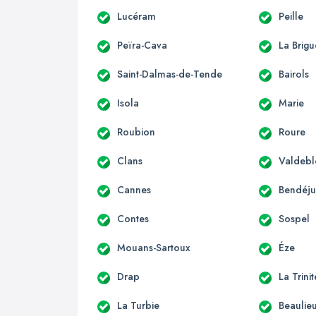
Lucéram
Peille
Peïra-Cava
La Brigu
Saint-Dalmas-de-Tende
Bairols
Isola
Marie
Roubion
Roure
Clans
Valdebl
Cannes
Bendéj
Contes
Sospel
Mouans-Sartoux
Éze
Drap
La Trini
La Turbie
Beaulie