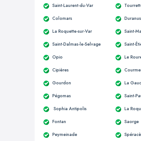
Saint-Laurent-du-Var
Tourret
Colomars
Duranu
La Roquette-sur-Var
Saint-Ma
Saint-Dalmas-le-Selvage
Saint-Ét
Opio
Le Rour
Cipières
Courme
Gourdon
La Gau
Pégomas
Saint-Pa
Sophia Antipolis
La Roqu
Fontan
Saorge
Peymeinade
Spérac