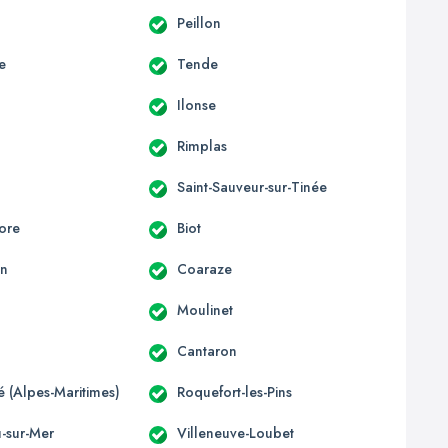
Peillon
e
Tende
Ilonse
Rimplas
Saint-Sauveur-sur-Tinée
ore
Biot
un
Coaraze
Moulinet
Cantaron
té (Alpes-Maritimes)
Roquefort-les-Pins
u-sur-Mer
Villeneuve-Loubet