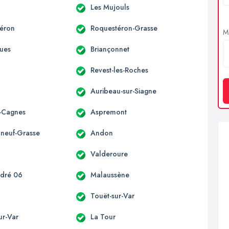
Les Mujouls
éron
Roquestéron-Grasse
Me
ues
Briançonnet
Revest-les-Roches
Auribeau-sur-Siagne
-Cagnes
Aspremont
neuf-Grasse
Andon
n
Valderoure
ndré 06
Malaussène
Touët-sur-Var
sur-Var
La Tour