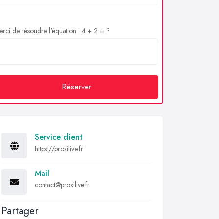
rci de résoudre l'équation : 4 + 2 = ?
Réserver
Service client
https://proxilive.fr
Mail
contact@proxilive.fr
Partager