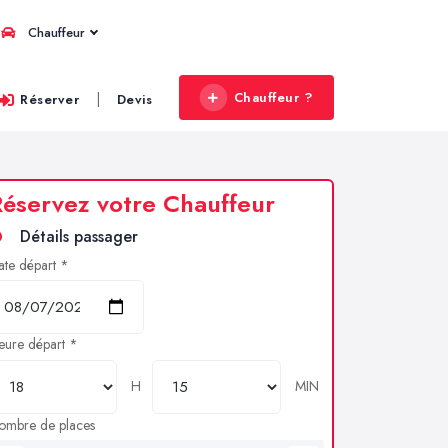
Chauffeur
Chauffeur ?
|
Réserver
Devis
éservez votre Chauffeur
Détails passager
ate départ *
eure départ *
H
MIN
ombre de places