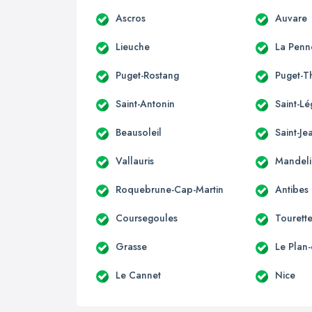
Ascros
Auvare
Lieuche
La Penn
Puget-Rostang
Puget-T
Saint-Antonin
Saint-Lé
Beausoleil
Saint-Je
Vallauris
Mandeli
Roquebrune-Cap-Martin
Antibes
Coursegoules
Tourett
Grasse
Le Plan
Le Cannet
Nice