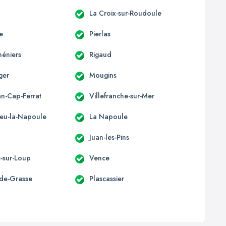
La Croix-sur-Roudoule
e
Pierlas
héniers
Rigaud
ger
Mougins
an-Cap-Ferrat
Villefranche-sur-Mer
eu-la-Napoule
La Napoule
Juan-les-Pins
e-sur-Loup
Vence
-de-Grasse
Plascassier