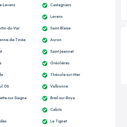
te-Levens
Castagniers
s
Levens
rtin-du-Var
Saint-Blaise
ienne-de-Tinée
Auron
et
Saint-Jeannet
s
Gréolières
de
Théoule-sur-Mer
ul 06
Valbonne
ette-sur-Siagne
Breil-sur-Roya
Cabris
èdes
Le Tignet