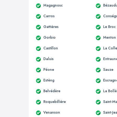
Magagnosc
Bézaudu
Carros
Conség
Gattières
Le Broc
Gorbio
Menton
Castillon
La Coll
Daluis
Entraun
Péone
Sauze
Estèng
Escragn
Belvédère
La Boll
Roquebillière
Saint-Ma
Venanson
Saint-Je