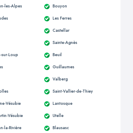
n-les-Alpes
Bouyon
udes
Les Ferres
Castellar
Sainte-Agnès
e-sur-Loup
Beuil
es
Guillaumes
Valberg
olles
Saint-Vallier-de-Thiey
ène-Vésubie
Lantosque
rtin-Vésubie
Utelle
an-la-Rivière
Blausasc