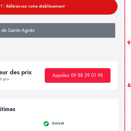
? : Référencez votre établissement
 de Sainte-Agnès
ur des prix
Appelez 09 88 29 01 98
t prix
itimes
Amirat