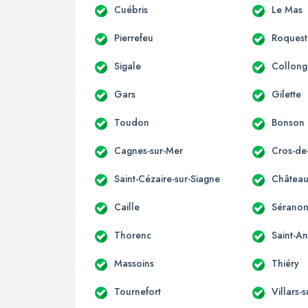
Cuébris
Le Mas
Pierrefeu
Roquest
Sigale
Collong
Gars
Gilette
Toudon
Bonson
Cagnes-sur-Mer
Cros-de
Saint-Cézaire-sur-Siagne
Château
Caille
Sérano
Thorenc
Saint-A
Massoins
Thiéry
Tournefort
Villars-