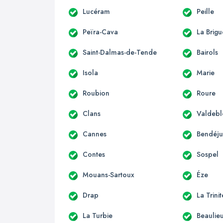
Lucéram
Peille
Peïra-Cava
La Brigu
Saint-Dalmas-de-Tende
Bairols
Isola
Marie
Roubion
Roure
Clans
Valdebl
Cannes
Bendéj
Contes
Sospel
Mouans-Sartoux
Éze
Drap
La Trini
La Turbie
Beaulie