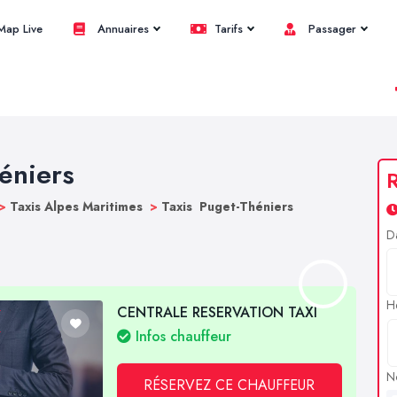
ap Live
Annuaires
Tarifs
Passager
héniers
R
>
Taxis Alpes Maritimes
>
Taxis Puget-Théniers
D
H
CENTRALE RESERVATION TAXI
Infos chauffeur
N
RÉSERVEZ CE CHAUFFEUR