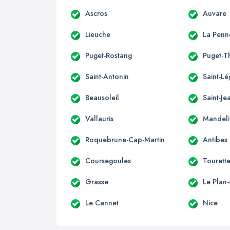
Ascros
Auvare
Lieuche
La Penn
Puget-Rostang
Puget-T
Saint-Antonin
Saint-Lé
Beausoleil
Saint-Je
Vallauris
Mandeli
Roquebrune-Cap-Martin
Antibes
Coursegoules
Tourett
Grasse
Le Plan
Le Cannet
Nice