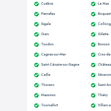
Cuébris
Le Mas
Pierrefeu
Roquest
Sigale
Collong
Gars
Gilette
Toudon
Bonson
Cagnes-sur-Mer
Cros-de
Saint-Cézaire-sur-Siagne
Château
Caille
Sérano
Thorenc
Saint-A
Massoins
Thiéry
Tournefort
Villars-