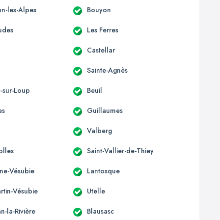
n-les-Alpes
Bouyon
udes
Les Ferres
Castellar
Sainte-Agnès
e-sur-Loup
Beuil
es
Guillaumes
Valberg
olles
Saint-Vallier-de-Thiey
ène-Vésubie
Lantosque
rtin-Vésubie
Utelle
an-la-Rivière
Blausasc