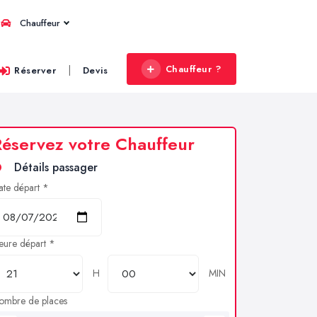
Chauffeur
Chauffeur ?
|
Réserver
Devis
éservez votre Chauffeur
Détails passager
ate départ *
eure départ *
H
MIN
ombre de places