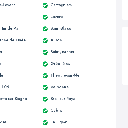
te-Levens
Castagniers
s
Levens
rtin-du-Var
Saint-Blaise
ienne-de-Tinée
Auron
et
Saint-Jeannet
s
Gréolières
de
Théoule-sur-Mer
ul 06
Valbonne
ette-sur-Siagne
Breil-sur-Roya
Cabris
èdes
Le Tignet