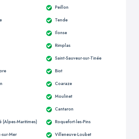
Peillon
e
Tende
Ilonse
Rimplas
Saint-Sauveur-sur-Tinée
ore
Biot
un
Coaraze
Moulinet
Cantaron
té (Alpes-Maritimes)
Roquefort-les-Pins
u-sur-Mer
Villeneuve-Loubet