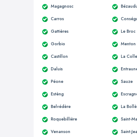
Magagnosc
Bézaudu
Carros
Conség
Gattières
Le Broc
Gorbio
Menton
Castillon
La Coll
Daluis
Entraun
Péone
Sauze
Estèng
Escragn
Belvédère
La Boll
Roquebillière
Saint-Ma
Venanson
Saint-Je