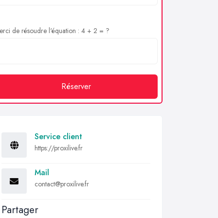
rci de résoudre l'équation : 4 + 2 = ?
Réserver
Service client
https://proxilive.fr
Mail
contact@proxilive.fr
Partager