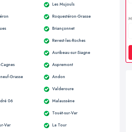
Les Mujouls
éron
Roquestéron-Grasse
Me
ues
Briançonnet
Revest-les-Roches
Auribeau-sur-Siagne
-Cagnes
Aspremont
neuf-Grasse
Andon
n
Valderoure
ndré 06
Malaussène
Touët-sur-Var
sur-Var
La Tour