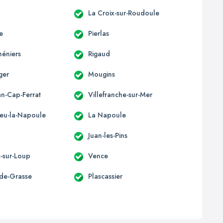
La Croix-sur-Roudoule
e
Pierlas
héniers
Rigaud
ger
Mougins
an-Cap-Ferrat
Villefranche-sur-Mer
eu-la-Napoule
La Napoule
Juan-les-Pins
e-sur-Loup
Vence
-de-Grasse
Plascassier