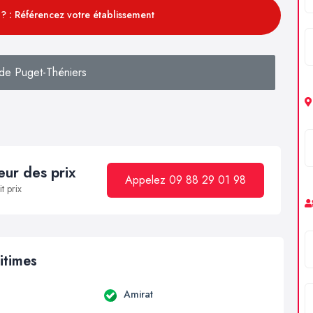
? : Référencez votre établissement
de Puget-Théniers
ur des prix
Appelez 09 88 29 01 98
t prix
itimes
Amirat