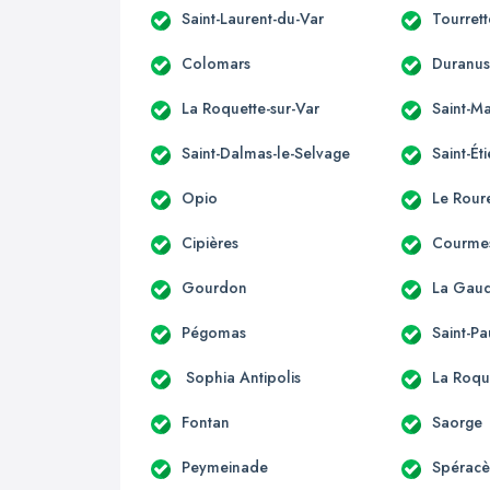
Saint-Laurent-du-Var
Tourret
Colomars
Duranu
La Roquette-sur-Var
Saint-Ma
Saint-Dalmas-le-Selvage
Saint-Ét
Opio
Le Rour
Cipières
Courme
Gourdon
La Gau
Pégomas
Saint-Pa
Sophia Antipolis
La Roqu
Fontan
Saorge
Peymeinade
Spérac