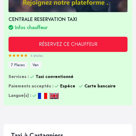
CENTRALE RESERVATION TAXI
Infos chauffeur
RÉSERVEZ CE CHAUFFEUR
5 étoiles
7 Places
Van
Services :
Taxi conventionné
Paiements acceptés :
Espèce
Carte bancaire
Langue(s) :
Taxi à Castagniers