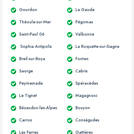
Gourdon
La Gaude
Théoule-sur-Mer
Pégomas
Saint-Paul 06
Valbonne
Sophia Antipolis
La Roquette-sur-Siagne
Breil-sur-Roya
Fontan
Saorge
Cabris
Peymeinade
Spéracèdes
Le Tignet
Magagnosc
Bézaudun-les-Alpes
Bouyon
Carros
Conségudes
Les Ferres
Gattières