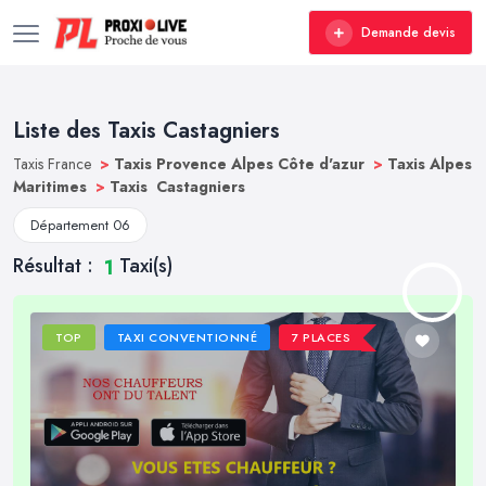
Demande devis
Liste des Taxis Castagniers
Taxis France
>
Taxis Provence Alpes Côte d'azur
>
Taxis Alpes
Maritimes
>
Taxis Castagniers
Département 06
Résultat :
Taxi(s)
1
TOP
TAXI CONVENTIONNÉ
7 PLACES