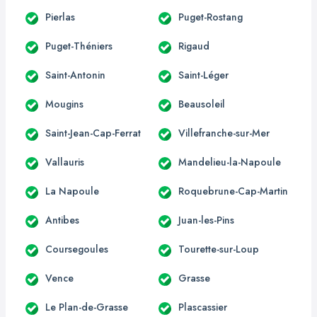
Pierlas
Puget-Rostang
Puget-Théniers
Rigaud
Saint-Antonin
Saint-Léger
Mougins
Beausoleil
Saint-Jean-Cap-Ferrat
Villefranche-sur-Mer
Vallauris
Mandelieu-la-Napoule
La Napoule
Roquebrune-Cap-Martin
Antibes
Juan-les-Pins
Coursegoules
Tourette-sur-Loup
Vence
Grasse
Le Plan-de-Grasse
Plascassier