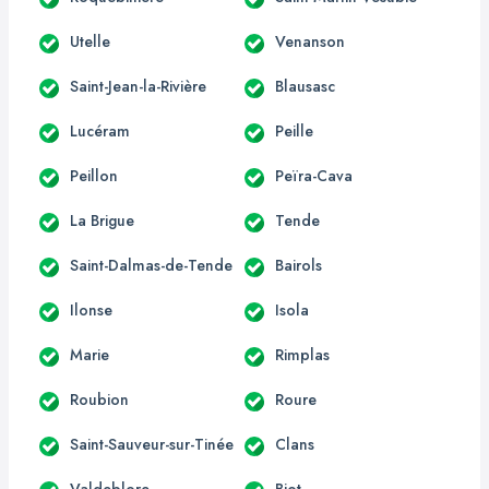
Utelle
Venanson
Saint-Jean-la-Rivière
Blausasc
Lucéram
Peille
Peillon
Peïra-Cava
La Brigue
Tende
Saint-Dalmas-de-Tende
Bairols
Ilonse
Isola
Marie
Rimplas
Roubion
Roure
Saint-Sauveur-sur-Tinée
Clans
Valdeblore
Biot