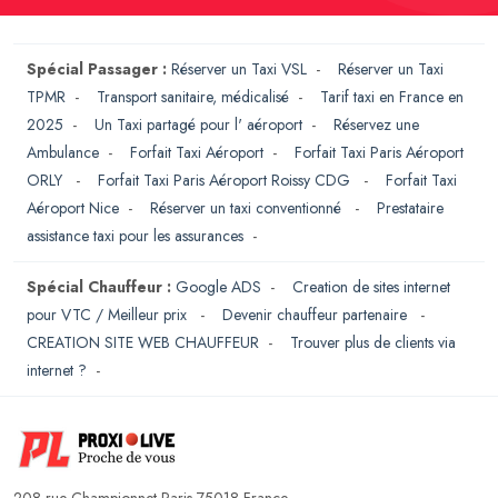
Spécial Passager :
Réserver un Taxi VSL
-
Réserver un Taxi
TPMR
-
Transport sanitaire, médicalisé
-
Tarif taxi en France en
2025
-
Un Taxi partagé pour l' aéroport
-
Réservez une
Ambulance
-
Forfait Taxi Aéroport
-
Forfait Taxi Paris Aéroport
ORLY
-
Forfait Taxi Paris Aéroport Roissy CDG
-
Forfait Taxi
Aéroport Nice
-
Réserver un taxi conventionné
-
Prestataire
assistance taxi pour les assurances
-
Spécial Chauffeur :
Google ADS
-
Creation de sites internet
pour VTC / Meilleur prix
-
Devenir chauffeur partenaire
-
CREATION SITE WEB CHAUFFEUR
-
Trouver plus de clients via
internet ?
-
208 rue Championnet Paris 75018 France