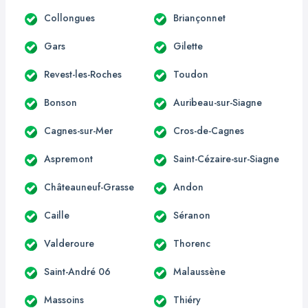
Collongues
Briançonnet
Gars
Gilette
Revest-les-Roches
Toudon
Bonson
Auribeau-sur-Siagne
Cagnes-sur-Mer
Cros-de-Cagnes
Aspremont
Saint-Cézaire-sur-Siagne
Châteauneuf-Grasse
Andon
Caille
Séranon
Valderoure
Thorenc
Saint-André 06
Malaussène
Massoins
Thiéry