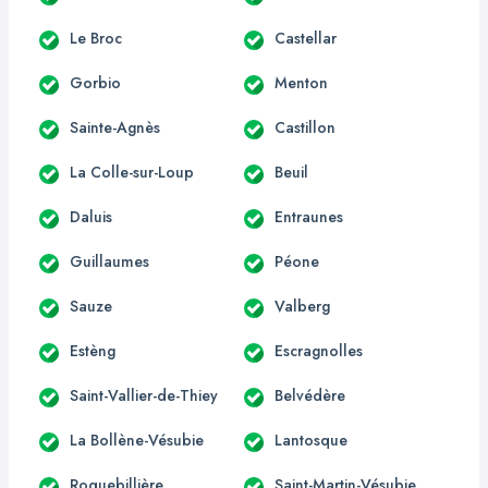
Le Broc
Castellar
Gorbio
Menton
Sainte-Agnès
Castillon
La Colle-sur-Loup
Beuil
Daluis
Entraunes
Guillaumes
Péone
Sauze
Valberg
Estèng
Escragnolles
Saint-Vallier-de-Thiey
Belvédère
La Bollène-Vésubie
Lantosque
Roquebillière
Saint-Martin-Vésubie