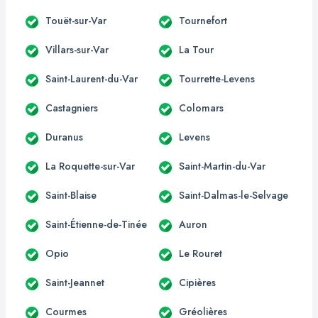
Touët-sur-Var
Tournefort
Villars-sur-Var
La Tour
Saint-Laurent-du-Var
Tourrette-Levens
Castagniers
Colomars
Duranus
Levens
La Roquette-sur-Var
Saint-Martin-du-Var
Saint-Blaise
Saint-Dalmas-le-Selvage
Saint-Étienne-de-Tinée
Auron
Opio
Le Rouret
Saint-Jeannet
Cipières
Courmes
Gréolières