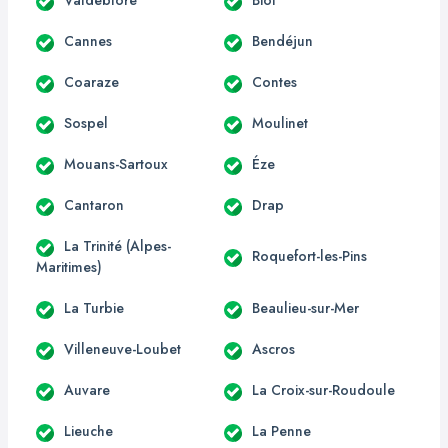
Cannes
Bendéjun
Coaraze
Contes
Sospel
Moulinet
Mouans-Sartoux
Éze
Cantaron
Drap
La Trinité (Alpes-
Roquefort-les-Pins
Maritimes)
La Turbie
Beaulieu-sur-Mer
Villeneuve-Loubet
Ascros
Auvare
La Croix-sur-Roudoule
Lieuche
La Penne