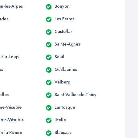
n-les-Alpes
Bouyon
udes
Les Ferres
Castellar
Sainte-Agnès
e-sur-Loup
Beuil
es
Guillaumes
Valberg
olles
Saint-Vallier-de-Thiey
ène-Vésubie
Lantosque
rtin-Vésubie
Utelle
an-la-Rivière
Blausasc