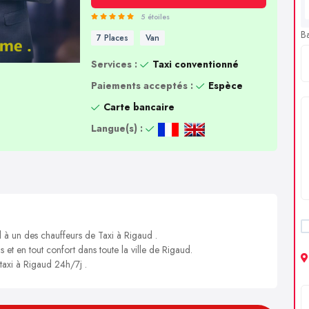
5 étoiles
B
7 Places
Van
Services :
Taxi conventionné
Paiements acceptés :
Espèce
Carte bancaire
Langue(s) :
l à un des chauffeurs de Taxi à Rigaud .
s et en tout confort dans toute la ville de Rigaud.
 taxi à Rigaud 24h/7j .