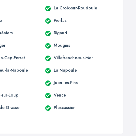
La Croix-sur-Roudoule
e
Pierlas
héniers
Rigaud
ger
Mougins
an-Cap-Ferrat
Villefranche-sur-Mer
eu-la-Napoule
La Napoule
Juan-les-Pins
e-sur-Loup
Vence
-de-Grasse
Plascassier