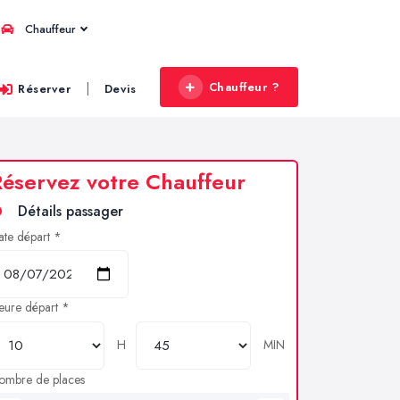
Chauffeur
Chauffeur ?
|
Réserver
Devis
éservez votre Chauffeur
Détails passager
ate départ *
eure départ *
H
MIN
ombre de places