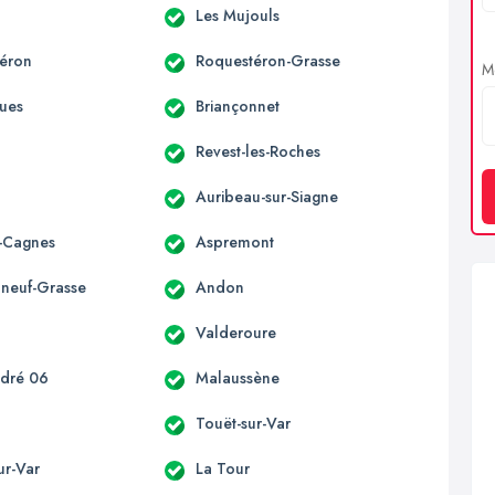
Les Mujouls
éron
Roquestéron-Grasse
Me
ues
Briançonnet
Revest-les-Roches
Auribeau-sur-Siagne
-Cagnes
Aspremont
neuf-Grasse
Andon
n
Valderoure
ndré 06
Malaussène
Touët-sur-Var
sur-Var
La Tour