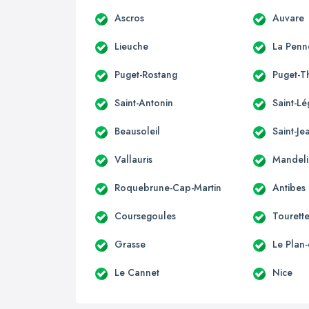
Ascros
Auvare
Lieuche
La Penn
Puget-Rostang
Puget-T
Saint-Antonin
Saint-Lé
Beausoleil
Saint-Je
Vallauris
Mandeli
Roquebrune-Cap-Martin
Antibes
Coursegoules
Tourett
Grasse
Le Plan
Le Cannet
Nice