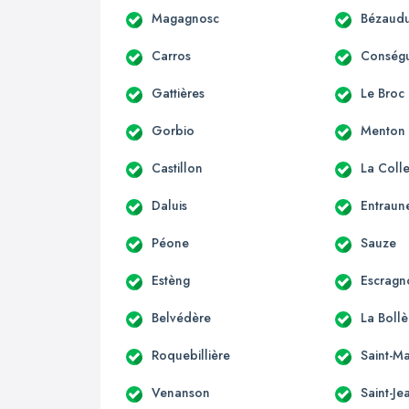
Magagnosc
Bézaudu
Carros
Conség
Gattières
Le Broc
Gorbio
Menton
Castillon
La Coll
Daluis
Entraun
Péone
Sauze
Estèng
Escragn
Belvédère
La Boll
Roquebillière
Saint-Ma
Venanson
Saint-Je