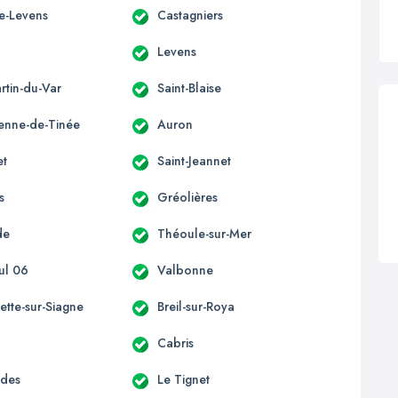
te-Levens
Castagniers
s
Levens
rtin-du-Var
Saint-Blaise
ienne-de-Tinée
Auron
et
Saint-Jeannet
s
Gréolières
de
Théoule-sur-Mer
ul 06
Valbonne
ette-sur-Siagne
Breil-sur-Roya
Cabris
èdes
Le Tignet