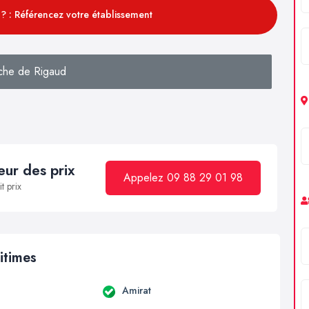
? : Référencez votre établissement
che de Rigaud
ur des prix
Appelez 09 88 29 01 98
t prix
itimes
Amirat