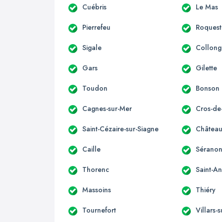
Cuébris
Le Mas
Pierrefeu
Roquest
Sigale
Collong
Gars
Gilette
Toudon
Bonson
Cagnes-sur-Mer
Cros-de
Saint-Cézaire-sur-Siagne
Château
Caille
Sérano
Thorenc
Saint-A
Massoins
Thiéry
Tournefort
Villars-