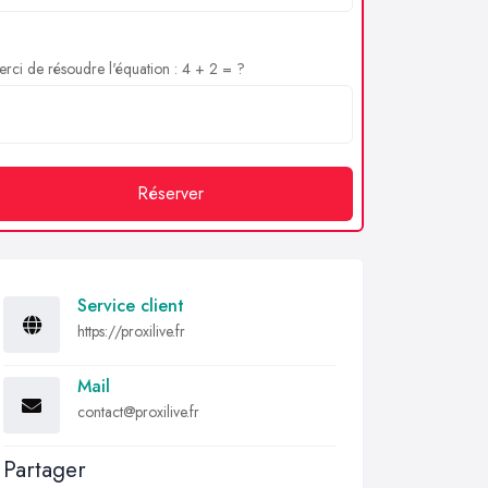
rci de résoudre l'équation : 4 + 2 = ?
Réserver
Service client
https://proxilive.fr
Mail
contact@proxilive.fr
Partager