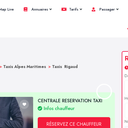
ap Live
Annuaires
Tarifs
Passager
R
>
Taxis Alpes Maritimes
>
Taxis Rigaud
D
H
CENTRALE RESERVATION TAXI
Infos chauffeur
N
RÉSERVEZ CE CHAUFFEUR