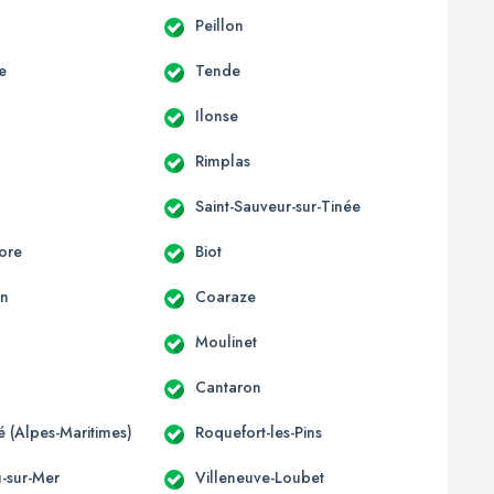
Peillon
e
Tende
Ilonse
Rimplas
Saint-Sauveur-sur-Tinée
ore
Biot
un
Coaraze
Moulinet
Cantaron
té (Alpes-Maritimes)
Roquefort-les-Pins
u-sur-Mer
Villeneuve-Loubet