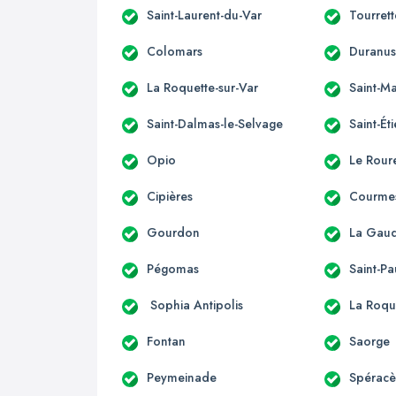
Saint-Laurent-du-Var
Tourret
Colomars
Duranu
La Roquette-sur-Var
Saint-Ma
Saint-Dalmas-le-Selvage
Saint-Ét
Opio
Le Rour
Cipières
Courme
Gourdon
La Gau
Pégomas
Saint-Pa
Sophia Antipolis
La Roqu
Fontan
Saorge
Peymeinade
Spérac