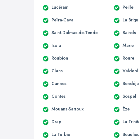
Lucéram
Peille
Peïra-Cava
La Brigu
Saint-Dalmas-de-Tende
Bairols
Isola
Marie
Roubion
Roure
Clans
Valdebl
Cannes
Bendéj
Contes
Sospel
Mouans-Sartoux
Éze
Drap
La Trini
La Turbie
Beaulie