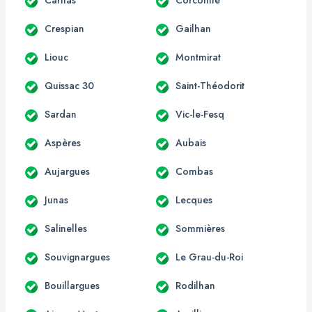
Crespian
Gailhan
Liouc
Montmirat
Quissac 30
Saint-Théodorit
Sardan
Vic-le-Fesq
Aspères
Aubais
Aujargues
Combas
Junas
Lecques
Salinelles
Sommières
Souvignargues
Le Grau-du-Roi
Bouillargues
Rodilhan