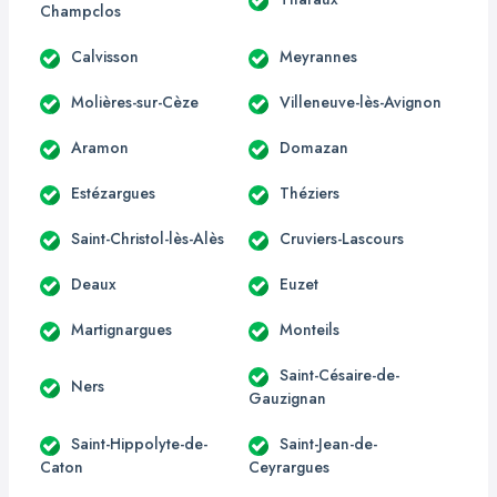
Champclos
Calvisson
Meyrannes
Molières-sur-Cèze
Villeneuve-lès-Avignon
Aramon
Domazan
Estézargues
Théziers
Saint-Christol-lès-Alès
Cruviers-Lascours
Deaux
Euzet
Martignargues
Monteils
Saint-Césaire-de-
Ners
Gauzignan
Saint-Hippolyte-de-
Saint-Jean-de-
Caton
Ceyrargues