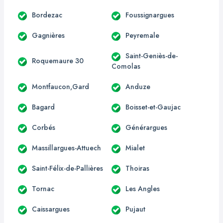
Bordezac
Foussignargues
Gagnières
Peyremale
Saint-Geniès-de-
Roquemaure 30
Comolas
Montfaucon,Gard
Anduze
Bagard
Boisset-et-Gaujac
Corbés
Générargues
Massillargues-Attuech
Mialet
Saint-Félix-de-Pallières
Thoiras
Tornac
Les Angles
Caissargues
Pujaut