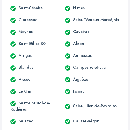
Saint-Césaire
Nimes
Clarensac
Saint-Côme-et-Maruéjols
Meynes
Caveirac
Saint-Gilles 30
Alzon
Arrigas
Aumessas
Blandas
Campestre-et-Luc
Vissec
Aiguèze
Le Garn
Issirac
Saint-Christol-de-
Saint-Julien-de-Peyrolas
Rodières
Salazac
Causse-Bégon