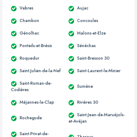
Vabres
Aujac
Chambon
Concoules
Génolhac
Malons-et-Elze
Ponteils-et-Brésis
Sénéchas
Roquedur
Saint-Bresson 30
Saint-Julien-de-la-Nef
Saint-Laurent-le-Minier
Saint-Roman-de-
Sumène
Codières
Méjannes-le-Clap
Rivières 30
Saint-Jean-de-Maruéjols-
Rochegude
et-Avéjan
Saint-Privat-de-
Tharaux