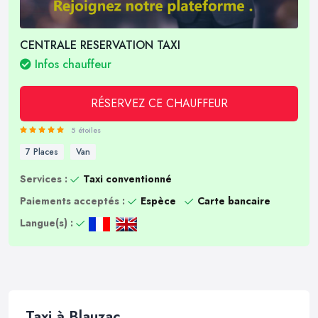
CENTRALE RESERVATION TAXI
Infos chauffeur
RÉSERVEZ CE CHAUFFEUR
5 étoiles
7 Places
Van
Services :
Taxi conventionné
Paiements acceptés :
Espèce
Carte bancaire
Langue(s) :
Taxi à Blauzac