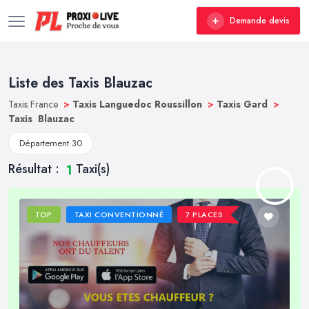
Demande devis
Liste des Taxis Blauzac
Taxis France
>
Taxis Languedoc Roussillon
>
Taxis Gard
>
Taxis Blauzac
Département 30
Résultat :
Taxi(s)
1
TOP
TAXI CONVENTIONNÉ
7 PLACES