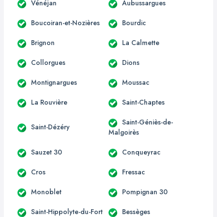
Vénéjan
Aubussargues
Boucoiran-et-Nozières
Bourdic
Brignon
La Calmette
Collorgues
Dions
Montignargues
Moussac
La Rouvière
Saint-Chaptes
Saint-Géniès-de-
Saint-Dézéry
Malgoirès
Sauzet 30
Conqueyrac
Cros
Fressac
Monoblet
Pompignan 30
Saint-Hippolyte-du-Fort
Bessèges