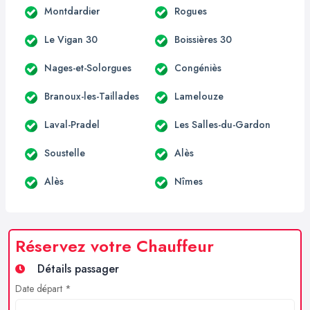
Montdardier
Rogues
Le Vigan 30
Boissières 30
Nages-et-Solorgues
Congéniès
Branoux-les-Taillades
Lamelouze
Laval-Pradel
Les Salles-du-Gardon
Soustelle
Alès
Alès
Nîmes
Réservez votre Chauffeur
Détails passager
Date départ *