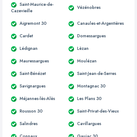
Saint-Maurice-de-
Vézénobres
Cazevieille
Aigremont 30
Canaules-et-Argentières
Cardet
Domessargues
Lédignan
Lèzan
Mauressargues
Moulézan
Saint-Bénézet
Saint-Jean-de-Serres
Savignargues
Montagnac 30
Méjannes-lès-Alès
Les Plans 30
Rousson 30
Saint-Privat-des-Vieux
Salindres
Cavillargues
Connaux
Gaujac 30