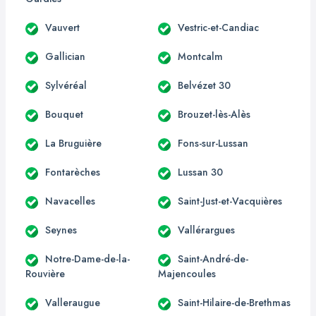
Vauvert
Vestric-et-Candiac
Gallician
Montcalm
Sylvéréal
Belvézet 30
Bouquet
Brouzet-lès-Alès
La Bruguière
Fons-sur-Lussan
Fontarèches
Lussan 30
Navacelles
Saint-Just-et-Vacquières
Seynes
Vallérargues
Notre-Dame-de-la-
Saint-André-de-
Rouvière
Majencoules
Valleraugue
Saint-Hilaire-de-Brethmas