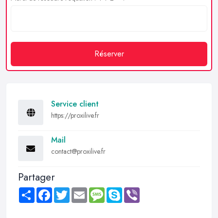
Réserver
Service client
https://proxilive.fr
Mail
contact@proxilive.fr
Partager
Share
Facebook
Twitter
Email
Message
Skype
Viber