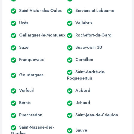
Saint-Victor-des-Oules
Serviers-et-Labaume
Uzès
Vallabrix
Gallargues-le-Montueux
Rochefort-du-Gard
Saze
Beauvoisin 30
Franquevaux
Cornillon
Saint-André-de-
Goudargues
Roquepertuis
Verfeuil
Aubord
Bernis
Uchaud
Puechredon
Saint-Jean-de-Crieulon
Saint-Nazaire-des-
Sauve
Gardies