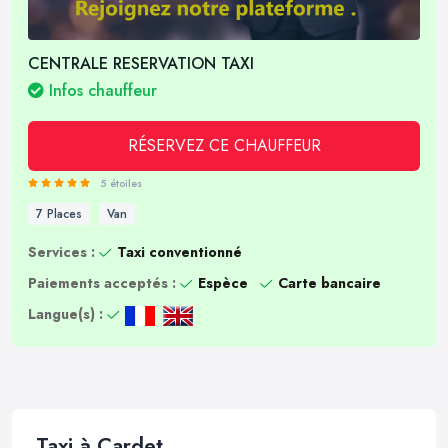
CENTRALE RESERVATION TAXI
Infos chauffeur
RÉSERVEZ CE CHAUFFEUR
5 étoiles
7 Places
Van
Services :
Taxi conventionné
Paiements acceptés :
Espèce
Carte bancaire
Langue(s) :
Taxi à Cardet