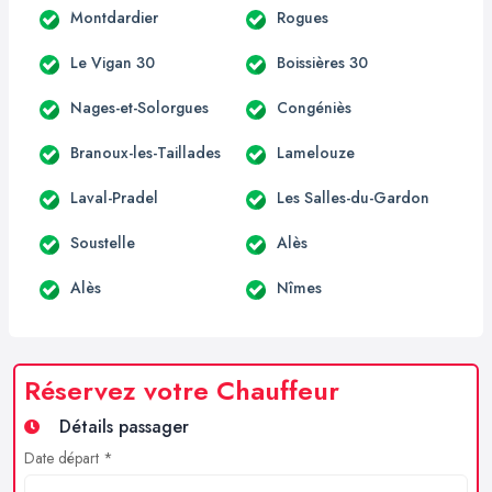
Montdardier
Rogues
Le Vigan 30
Boissières 30
Nages-et-Solorgues
Congéniès
Branoux-les-Taillades
Lamelouze
Laval-Pradel
Les Salles-du-Gardon
Soustelle
Alès
Alès
Nîmes
Réservez votre Chauffeur
Détails passager
Date départ *