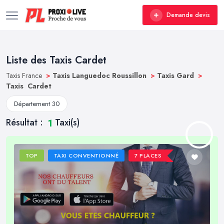
Demande devis
Liste des Taxis Cardet
Taxis France
>
Taxis Languedoc Roussillon
>
Taxis Gard
>
Taxis Cardet
Département 30
Résultat :
Taxi(s)
1
TOP
TAXI CONVENTIONNÉ
7 PLACES