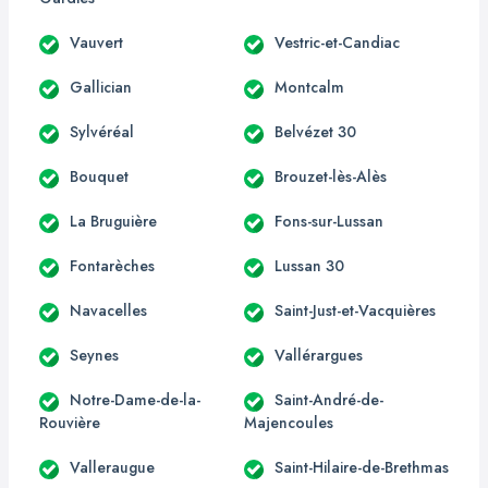
Vauvert
Vestric-et-Candiac
Gallician
Montcalm
Sylvéréal
Belvézet 30
Bouquet
Brouzet-lès-Alès
La Bruguière
Fons-sur-Lussan
Fontarèches
Lussan 30
Navacelles
Saint-Just-et-Vacquières
Seynes
Vallérargues
Notre-Dame-de-la-
Saint-André-de-
Rouvière
Majencoules
Valleraugue
Saint-Hilaire-de-Brethmas