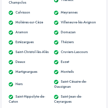
Champclos
Calvisson
Meyrannes
Molières-sur-Cèze
Villeneuve-lès-Avignon
Aramon
Domazan
Estézargues
Théziers
Saint-Christol-lès-Alès
Cruviers-Lascours
Deaux
Euzet
Martignargues
Monteils
Saint-Césaire-de-
Ners
Gauzignan
Saint-Hippolyte-de-
Saint-Jean-de-
Caton
Ceyrargues