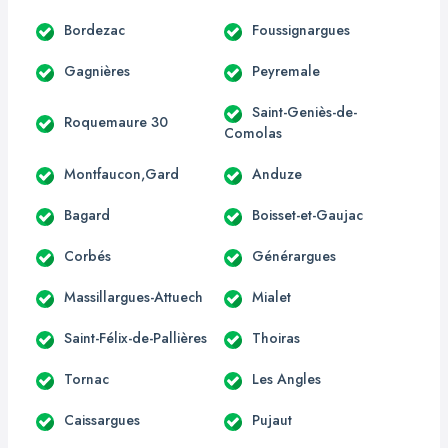
Bordezac
Foussignargues
Gagnières
Peyremale
Saint-Geniès-de-
Roquemaure 30
Comolas
Montfaucon,Gard
Anduze
Bagard
Boisset-et-Gaujac
Corbés
Générargues
Massillargues-Attuech
Mialet
Saint-Félix-de-Pallières
Thoiras
Tornac
Les Angles
Caissargues
Pujaut