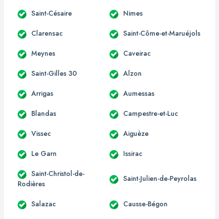
Saint-Césaire
Nimes
Clarensac
Saint-Côme-et-Maruéjols
Meynes
Caveirac
Saint-Gilles 30
Alzon
Arrigas
Aumessas
Blandas
Campestre-et-Luc
Vissec
Aiguèze
Le Garn
Issirac
Saint-Christol-de-
Saint-Julien-de-Peyrolas
Rodières
Salazac
Causse-Bégon