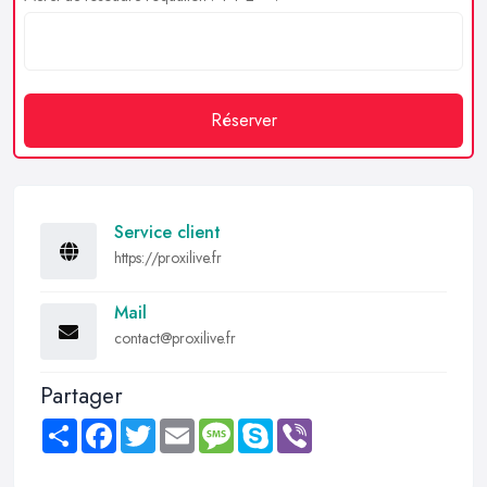
Réserver
Service client
https://proxilive.fr
Mail
contact@proxilive.fr
Partager
Share
Facebook
Twitter
Email
Message
Skype
Viber