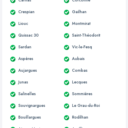
Crespian
Gailhan
Liouc
Montmirat
Quissac 30
Saint-Théodorit
Sardan
Vic-le-Fesq
Aspères
Aubais
Aujargues
Combas
Junas
Lecques
Salinelles
Sommières
Souvignargues
Le Grau-du-Roi
Bouillargues
Rodilhan