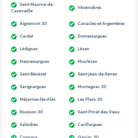
Saint-Maurice-de-
Vézénobres
Cazevieille
Aigremont 30
Canaules-et-Argentières
Cardet
Domessargues
Lédignan
Lèzan
Mauressargues
Moulézan
Saint-Bénézet
Saint-Jean-de-Serres
Savignargues
Montagnac 30
Méjannes-lès-Alès
Les Plans 30
Rousson 30
Saint-Privat-des-Vieux
Salindres
Cavillargues
Connaux
Gaujac 30