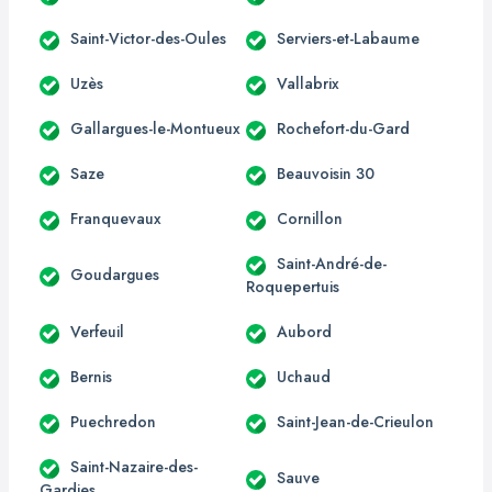
Saint-Victor-des-Oules
Serviers-et-Labaume
Uzès
Vallabrix
Gallargues-le-Montueux
Rochefort-du-Gard
Saze
Beauvoisin 30
Franquevaux
Cornillon
Saint-André-de-
Goudargues
Roquepertuis
Verfeuil
Aubord
Bernis
Uchaud
Puechredon
Saint-Jean-de-Crieulon
Saint-Nazaire-des-
Sauve
Gardies