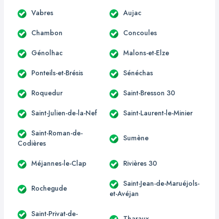
Vabres
Aujac
Chambon
Concoules
Génolhac
Malons-et-Elze
Ponteils-et-Brésis
Sénéchas
Roquedur
Saint-Bresson 30
Saint-Julien-de-la-Nef
Saint-Laurent-le-Minier
Saint-Roman-de-
Sumène
Codières
Méjannes-le-Clap
Rivières 30
Saint-Jean-de-Maruéjols-
Rochegude
et-Avéjan
Saint-Privat-de-
Tharaux