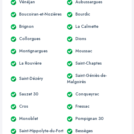
Vénéjan
Aubussargues
Boucoiran-et-Nozières
Bourdic
Brignon
La Calmette
Collorgues
Dions
Montignargues
Moussac
La Rouvière
Saint-Chaptes
Saint-Géniès-de-
Saint-Dézéry
Malgoirès
Sauzet 30
Conqueyrac
Cros
Fressac
Monoblet
Pompignan 30
Saint-Hippolyte-du-Fort
Bessèges