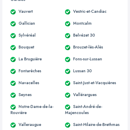
Vauvert
Vestric-et-Candiac
Gallician
Montcalm
Sylvéréal
Belvézet 30
Bouquet
Brouzet-lès-Alès
La Bruguière
Fons-sur-Lussan
Fontarèches
Lussan 30
Navacelles
Saint-Just-et-Vacquières
Seynes
Vallérargues
Notre-Dame-de-la-
Saint-André-de-
Rouvière
Majencoules
Valleraugue
Saint-Hilaire-de-Brethmas