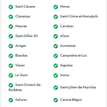
Saint-Césaire
Nimes
Clarensac
Saint-Côme-et-Maruéjols
Meynes
Caveirac
Saint-Gilles 30
Alzon
Arrigas
Aumessas
Blandas
Campestre-et-Luc
Vissec
Aiguèze
Le Garn
Issirac
Saint-Christol-de-
Saint-Julien-de-Peyrolas
Rodières
Salazac
Causse-Bégon