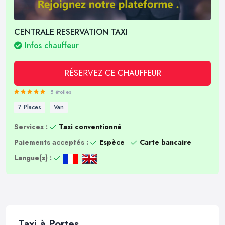
CENTRALE RESERVATION TAXI
Infos chauffeur
RÉSERVEZ CE CHAUFFEUR
5 étoiles
7 Places
Van
Services :
Taxi conventionné
Paiements acceptés :
Espèce
Carte bancaire
Langue(s) :
Taxi à Portes