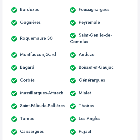
Bordezac
Foussignargues
Gagnières
Peyremale
Saint-Geniès-de-
Roquemaure 30
Comolas
Montfaucon,Gard
Anduze
Bagard
Boisset-et-Gaujac
Corbés
Générargues
Massillargues-Attuech
Mialet
Saint-Félix-de-Pallières
Thoiras
Tornac
Les Angles
Caissargues
Pujaut