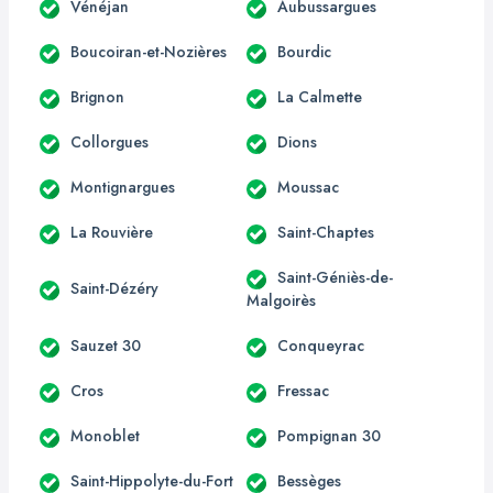
Vénéjan
Aubussargues
Boucoiran-et-Nozières
Bourdic
Brignon
La Calmette
Collorgues
Dions
Montignargues
Moussac
La Rouvière
Saint-Chaptes
Saint-Géniès-de-
Saint-Dézéry
Malgoirès
Sauzet 30
Conqueyrac
Cros
Fressac
Monoblet
Pompignan 30
Saint-Hippolyte-du-Fort
Bessèges