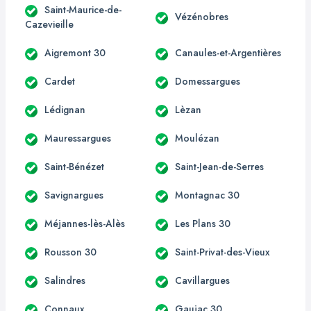
Saint-Maurice-de-
Vézénobres
Cazevieille
Aigremont 30
Canaules-et-Argentières
Cardet
Domessargues
Lédignan
Lèzan
Mauressargues
Moulézan
Saint-Bénézet
Saint-Jean-de-Serres
Savignargues
Montagnac 30
Méjannes-lès-Alès
Les Plans 30
Rousson 30
Saint-Privat-des-Vieux
Salindres
Cavillargues
Connaux
Gaujac 30