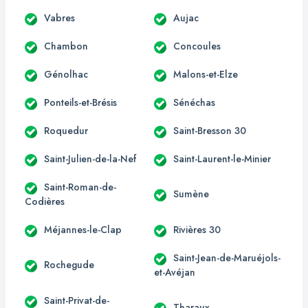
Vabres
Aujac
Chambon
Concoules
Génolhac
Malons-et-Elze
Ponteils-et-Brésis
Sénéchas
Roquedur
Saint-Bresson 30
Saint-Julien-de-la-Nef
Saint-Laurent-le-Minier
Saint-Roman-de-
Sumène
Codières
Méjannes-le-Clap
Rivières 30
Saint-Jean-de-Maruéjols-
Rochegude
et-Avéjan
Saint-Privat-de-
Tharaux