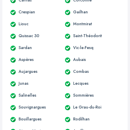
Crespian
Gailhan
Liouc
Montmirat
Quissac 30
Saint-Théodorit
Sardan
Vic-le-Fesq
Aspères
Aubais
Aujargues
Combas
Junas
Lecques
Salinelles
Sommières
Souvignargues
Le Grau-du-Roi
Bouillargues
Rodilhan