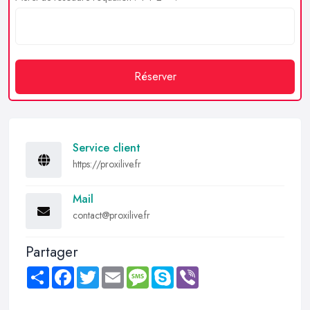
Réserver
Service client
https://proxilive.fr
Mail
contact@proxilive.fr
Partager
Share
Facebook
Twitter
Email
Message
Skype
Viber