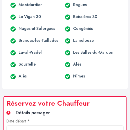
Montdardier
Rogues
Le Vigan 30
Boissières 30
Nages-et-Solorgues
Congéniès
Branoux-les-Taillades
Lamelouze
Laval-Pradel
Les Salles-du-Gardon
Soustelle
Alès
Alès
Nîmes
Réservez votre Chauffeur
Détails passager
Date départ *