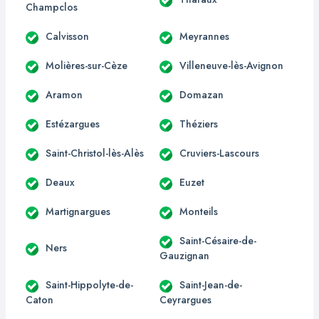
Champclos
Calvisson
Meyrannes
Molières-sur-Cèze
Villeneuve-lès-Avignon
Aramon
Domazan
Estézargues
Théziers
Saint-Christol-lès-Alès
Cruviers-Lascours
Deaux
Euzet
Martignargues
Monteils
Saint-Césaire-de-
Ners
Gauzignan
Saint-Hippolyte-de-
Saint-Jean-de-
Caton
Ceyrargues