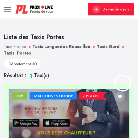
Demande devis
Liste des Taxis Portes
Taxis France
>
Taxis Languedoc Roussillon
>
Taxis Gard
>
Taxis Portes
Département 30
Résultat :
Taxi(s)
1
TOP
TAXI CONVENTIONNÉ
7 PLACES