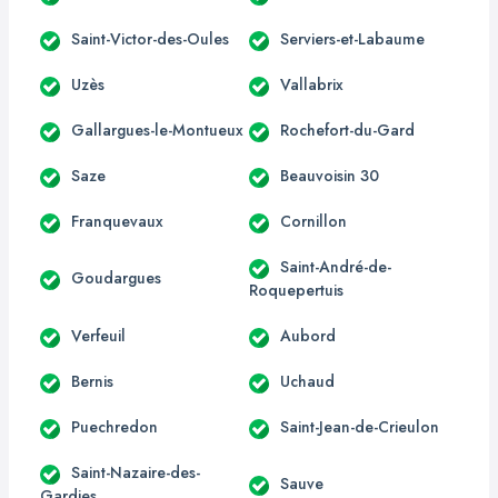
Saint-Victor-des-Oules
Serviers-et-Labaume
Uzès
Vallabrix
Gallargues-le-Montueux
Rochefort-du-Gard
Saze
Beauvoisin 30
Franquevaux
Cornillon
Saint-André-de-
Goudargues
Roquepertuis
Verfeuil
Aubord
Bernis
Uchaud
Puechredon
Saint-Jean-de-Crieulon
Saint-Nazaire-des-
Sauve
Gardies