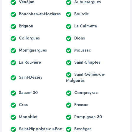
Vénéjan
Aubussargues
Boucoiran-et-Nozières
Bourdic
Brignon
La Calmette
Collorgues
Dions
Montignargues
Moussac
La Rouvière
Saint-Chaptes
Saint-Géniès-de-
Saint-Dézéry
Malgoirès
Sauzet 30
Conqueyrac
Cros
Fressac
Monoblet
Pompignan 30
Saint-Hippolyte-du-Fort
Bessèges