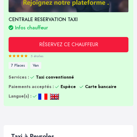
CENTRALE RESERVATION TAXI
Infos chauffeur
RÉSERVEZ CE CHAUFFEUR
5 étoiles
7 Places
Van
Services :
Taxi conventionné
Paiements acceptés :
Espèce
Carte bancaire
Langue(s) :
Taxi à Peyroles