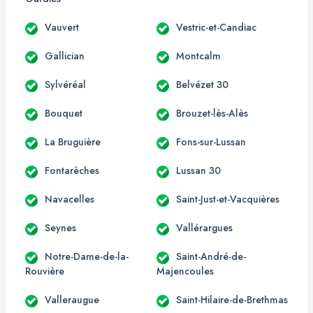
Vauvert
Vestric-et-Candiac
Gallician
Montcalm
Sylvéréal
Belvézet 30
Bouquet
Brouzet-lès-Alès
La Bruguière
Fons-sur-Lussan
Fontarèches
Lussan 30
Navacelles
Saint-Just-et-Vacquières
Seynes
Vallérargues
Notre-Dame-de-la-
Saint-André-de-
Rouvière
Majencoules
Valleraugue
Saint-Hilaire-de-Brethmas