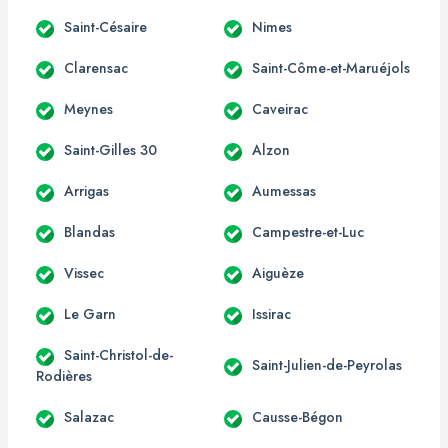
Saint-Césaire
Nimes
Clarensac
Saint-Côme-et-Maruéjols
Meynes
Caveirac
Saint-Gilles 30
Alzon
Arrigas
Aumessas
Blandas
Campestre-et-Luc
Vissec
Aiguèze
Le Garn
Issirac
Saint-Christol-de-
Saint-Julien-de-Peyrolas
Rodières
Salazac
Causse-Bégon