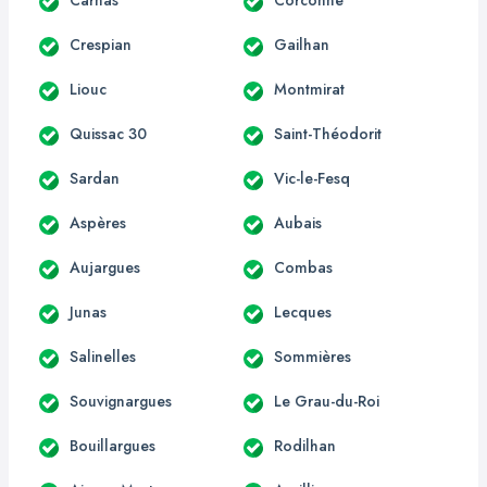
Crespian
Gailhan
Liouc
Montmirat
Quissac 30
Saint-Théodorit
Sardan
Vic-le-Fesq
Aspères
Aubais
Aujargues
Combas
Junas
Lecques
Salinelles
Sommières
Souvignargues
Le Grau-du-Roi
Bouillargues
Rodilhan