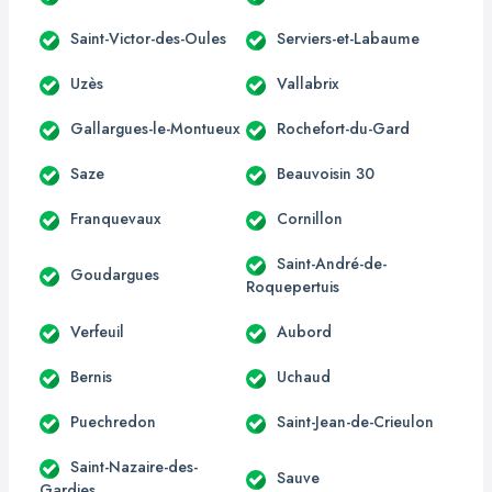
Saint-Victor-des-Oules
Serviers-et-Labaume
Uzès
Vallabrix
Gallargues-le-Montueux
Rochefort-du-Gard
Saze
Beauvoisin 30
Franquevaux
Cornillon
Saint-André-de-
Goudargues
Roquepertuis
Verfeuil
Aubord
Bernis
Uchaud
Puechredon
Saint-Jean-de-Crieulon
Saint-Nazaire-des-
Sauve
Gardies