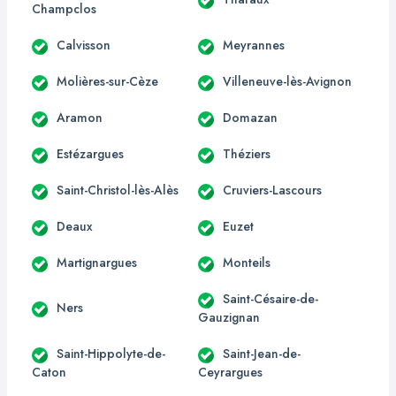
Champclos
Calvisson
Meyrannes
Molières-sur-Cèze
Villeneuve-lès-Avignon
Aramon
Domazan
Estézargues
Théziers
Saint-Christol-lès-Alès
Cruviers-Lascours
Deaux
Euzet
Martignargues
Monteils
Saint-Césaire-de-
Ners
Gauzignan
Saint-Hippolyte-de-
Saint-Jean-de-
Caton
Ceyrargues