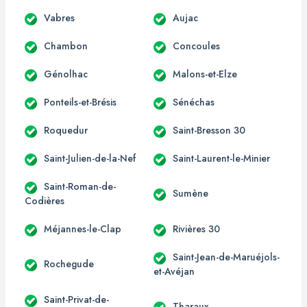
Vabres
Aujac
Chambon
Concoules
Génolhac
Malons-et-Elze
Ponteils-et-Brésis
Sénéchas
Roquedur
Saint-Bresson 30
Saint-Julien-de-la-Nef
Saint-Laurent-le-Minier
Saint-Roman-de-
Sumène
Codières
Méjannes-le-Clap
Rivières 30
Saint-Jean-de-Maruéjols-
Rochegude
et-Avéjan
Saint-Privat-de-
Tharaux