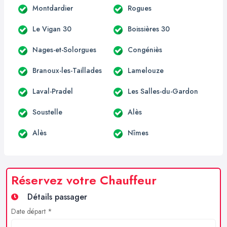
Montdardier
Rogues
Le Vigan 30
Boissières 30
Nages-et-Solorgues
Congéniès
Branoux-les-Taillades
Lamelouze
Laval-Pradel
Les Salles-du-Gardon
Soustelle
Alès
Alès
Nîmes
Réservez votre Chauffeur
Détails passager
Date départ *