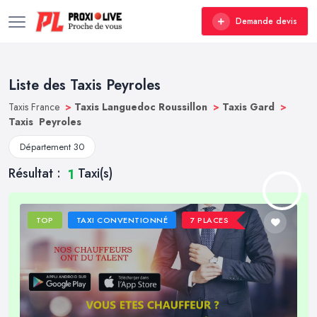
Demande devis
Liste des Taxis Peyroles
Taxis France
>
Taxis Languedoc Roussillon
>
Taxis Gard
>
Taxis Peyroles
Département 30
Résultat :
Taxi(s)
1
TOP
TAXI CONVENTIONNÉ
7 PLACES