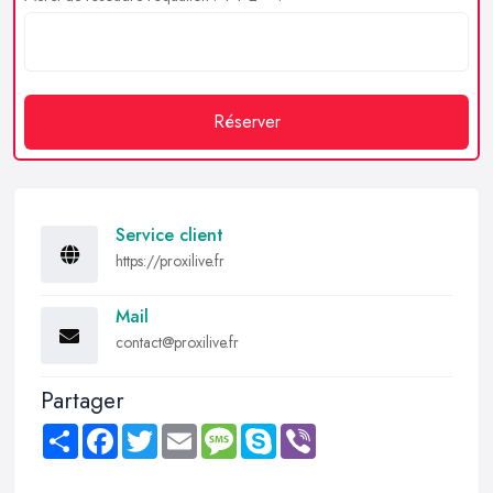
Réserver
Service client
https://proxilive.fr
Mail
contact@proxilive.fr
Partager
Share
Facebook
Twitter
Email
Message
Skype
Viber