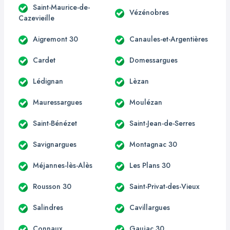
Saint-Maurice-de-
Vézénobres
Cazevieille
Aigremont 30
Canaules-et-Argentières
Cardet
Domessargues
Lédignan
Lèzan
Mauressargues
Moulézan
Saint-Bénézet
Saint-Jean-de-Serres
Savignargues
Montagnac 30
Méjannes-lès-Alès
Les Plans 30
Rousson 30
Saint-Privat-des-Vieux
Salindres
Cavillargues
Connaux
Gaujac 30