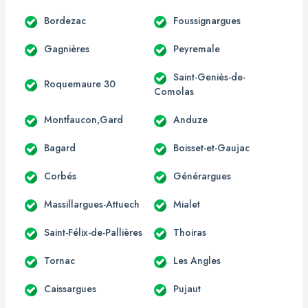
Bordezac
Foussignargues
Gagnières
Peyremale
Saint-Geniès-de-
Roquemaure 30
Comolas
Montfaucon,Gard
Anduze
Bagard
Boisset-et-Gaujac
Corbés
Générargues
Massillargues-Attuech
Mialet
Saint-Félix-de-Pallières
Thoiras
Tornac
Les Angles
Caissargues
Pujaut