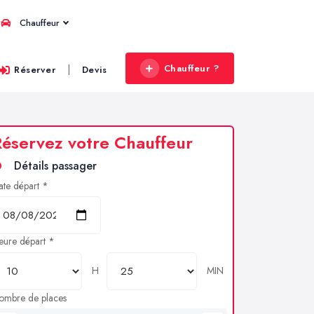
Chauffeur
Chauffeur ?
|
Réserver
Devis
éservez votre Chauffeur
Détails passager
ate départ *
eure départ *
H
MIN
ombre de places