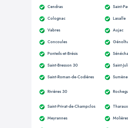
Cendras
Saint-Pa
Colognac
Lasalle
Vabres
Aujac
Concoules
Génolh
Ponteils-et-Brésis
Sénéch
Saint-Bresson 30
Saint-Ju
Saint-Roman-de-Codières
Sumène
Rivières 30
Rocheg
Saint-Privat-de-Champclos
Tharau
Meyrannes
Molière