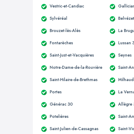
Vestric-et-Candiac
Gallicia
Sylvéréal
Belvéze
Brouzet-lès-Alès
La Brug
Fontarèches
Lussan 
Saint-Just-et-Vacquières
Seynes
Notre-Dame-de-la-Rouvière
Saint-A
Saint-Hilaire-de-Brethmas
Milhaud
Portes
La Vern
Générac 30
Allègre
Potelières
Saint-A
Saint-Julien-de-Cassagnas
Saint-V