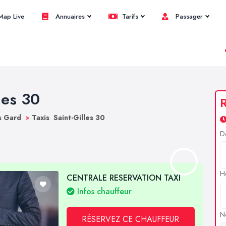
ap Live
Annuaires
Tarifs
Passager
les 30
R
s Gard
>
Taxis Saint-Gilles 30
D
H
CENTRALE RESERVATION TAXI
Infos chauffeur
N
RÉSERVEZ CE CHAUFFEUR