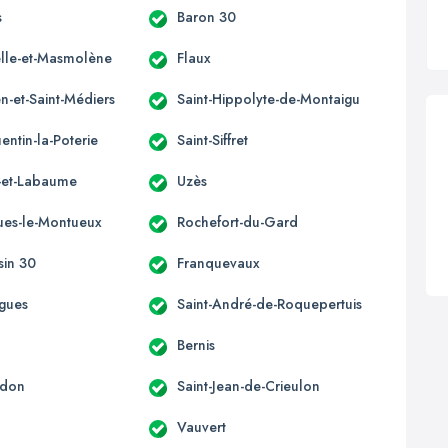
s
Baron 30
lle-et-Masmolène
Flaux
n-et-Saint-Médiers
Saint-Hippolyte-de-Montaigu
entin-la-Poterie
Saint-Siffret
s-et-Labaume
Uzès
ues-le-Montueux
Rochefort-du-Gard
sin 30
Franquevaux
gues
Saint-André-de-Roquepertuis
Bernis
edon
Saint-Jean-de-Crieulon
Vauvert