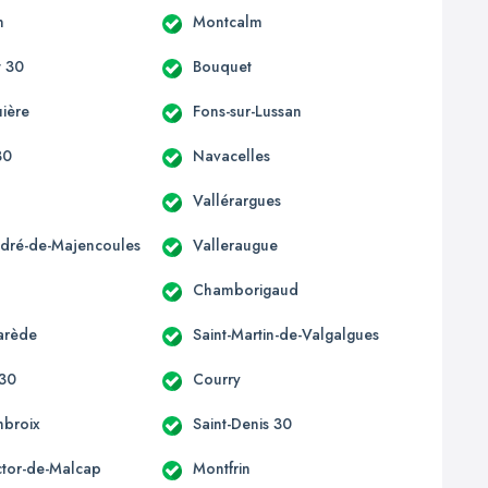
n
Montcalm
t 30
Bouquet
uière
Fons-sur-Lussan
30
Navacelles
Vallérargues
ndré-de-Majencoules
Valleraugue
Chamborigaud
arède
Saint-Martin-de-Valgalgues
 30
Courry
mbroix
Saint-Denis 30
ictor-de-Malcap
Montfrin