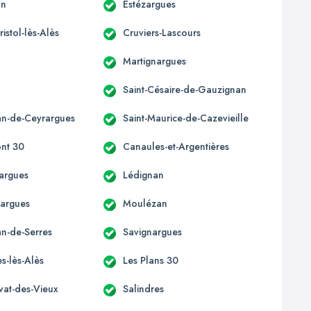
an
Estézargues
ristol-lès-Alès
Cruviers-Lascours
Martignargues
Saint-Césaire-de-Gauzignan
ean-de-Ceyrargues
Saint-Maurice-de-Cazevieille
nt 30
Canaules-et-Argentières
argues
Lédignan
argues
Moulézan
an-de-Serres
Savignargues
s-lès-Alès
Les Plans 30
ivat-des-Vieux
Salindres