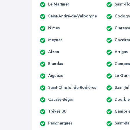
Le Martinet
Saint-Fl
Saint-André-de-Valborgne
Codogn
Nimes
Clarens
Meynes
Caveira
Alzon
Arrigas
Blandas
Campest
Aiguèze
Le Garn
Saint-Christol-de-Rodières
Saint-Ju
Causse-Bégon
Dourbie
Tréves 30
Campri
Parignargues
Saint-Ba