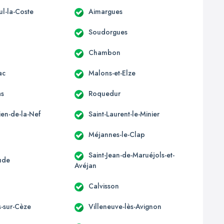
ul-la-Coste
Aimargues
Soudorgues
Chambon
ac
Malons-et-Elze
as
Roquedur
lien-de-la-Nef
Saint-Laurent-le-Minier
Méjannes-le-Clap
Saint-Jean-de-Maruéjols-et-
ude
Avéjan
x
Calvisson
s-sur-Cèze
Villeneuve-lès-Avignon