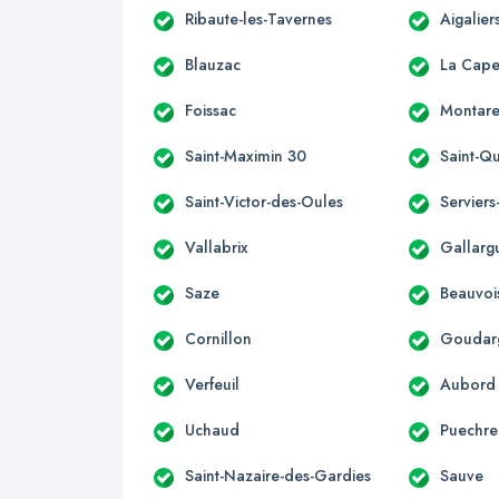
Ribaute-les-Tavernes
Aigalier
Blauzac
La Cape
Foissac
Montare
Saint-Maximin 30
Saint-Qu
Saint-Victor-des-Oules
Servier
Vallabrix
Gallarg
Saze
Beauvoi
Cornillon
Goudar
Verfeuil
Aubord
Uchaud
Puechr
Saint-Nazaire-des-Gardies
Sauve