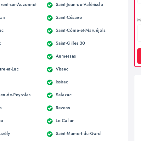
orent-sur-Auzonnet
Saint-Jean-de-Valériscle
an
Saint-Césaire
Me
ac
Saint-Côme-et-Maruéjols
c
Saint-Gilles 30
Aumessas
re-et-Luc
Vissec
Issirac
lien-de-Peyrolas
Salazac
s
Revens
eu
Le Cailar
uzély
Saint-Mamert-du-Gard