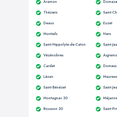
Aramon
Domaz
Théziers
Saint-Ch
Deaux
Euzet
Monteils
Ners
Saint-Hippolyte-de-Caton
Saint-J
Vézénobres
Aigremo
Cardet
Domess
Lèzan
Mauress
Saint-Bénézet
Saint-Je
Montagnac 30
Méjanne
Rousson 30
Saint-Pr