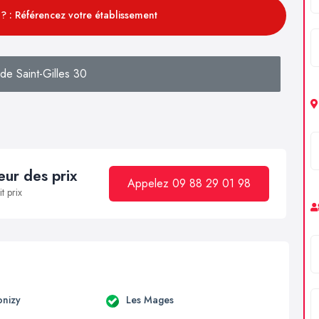
? : Référencez votre établissement
de Saint-Gilles 30
ur des prix
Appelez 09 88 29 01 98
t prix
onizy
Les Mages