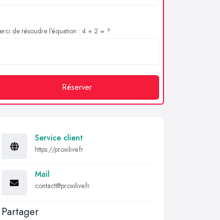
rci de résoudre l'équation : 4 + 2 = ?
Réserver
Service client
https://proxilive.fr
Mail
contact@proxilive.fr
Partager