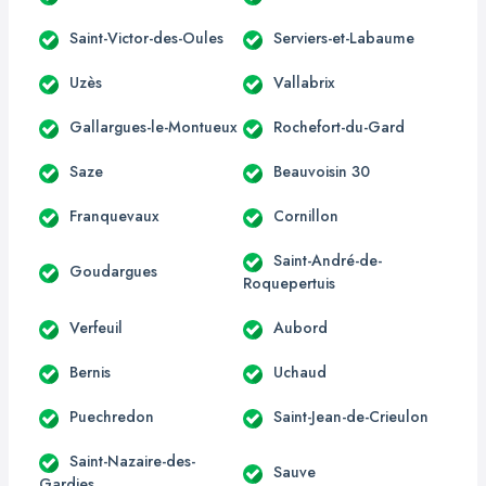
Saint-Victor-des-Oules
Serviers-et-Labaume
Uzès
Vallabrix
Gallargues-le-Montueux
Rochefort-du-Gard
Saze
Beauvoisin 30
Franquevaux
Cornillon
Saint-André-de-
Goudargues
Roquepertuis
Verfeuil
Aubord
Bernis
Uchaud
Puechredon
Saint-Jean-de-Crieulon
Saint-Nazaire-des-
Sauve
Gardies