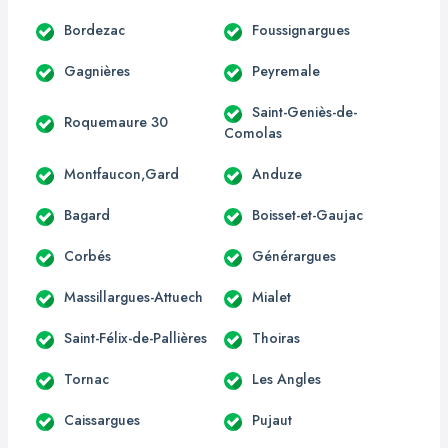
Bordezac
Foussignargues
Gagnières
Peyremale
Saint-Geniès-de-
Roquemaure 30
Comolas
Montfaucon,Gard
Anduze
Bagard
Boisset-et-Gaujac
Corbés
Générargues
Massillargues-Attuech
Mialet
Saint-Félix-de-Pallières
Thoiras
Tornac
Les Angles
Caissargues
Pujaut