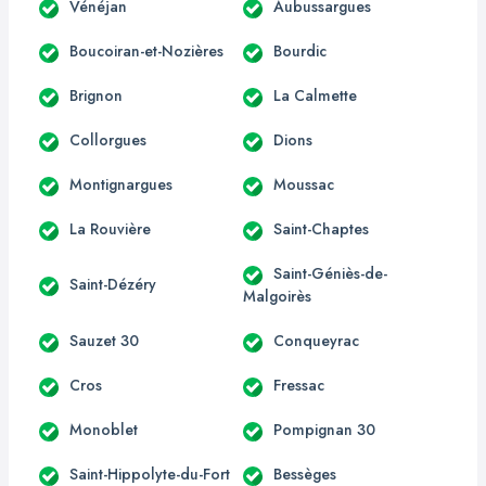
Vénéjan
Aubussargues
Boucoiran-et-Nozières
Bourdic
Brignon
La Calmette
Collorgues
Dions
Montignargues
Moussac
La Rouvière
Saint-Chaptes
Saint-Géniès-de-
Saint-Dézéry
Malgoirès
Sauzet 30
Conqueyrac
Cros
Fressac
Monoblet
Pompignan 30
Saint-Hippolyte-du-Fort
Bessèges