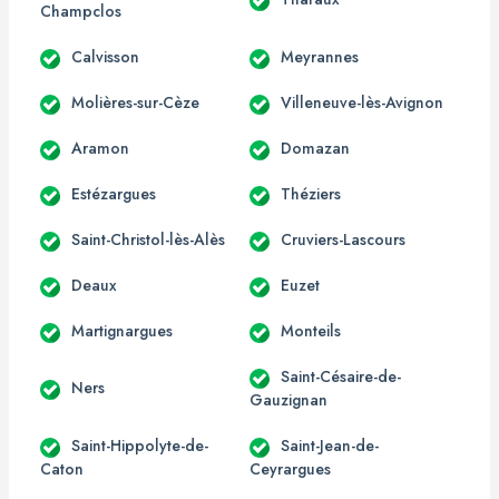
Champclos
Calvisson
Meyrannes
Molières-sur-Cèze
Villeneuve-lès-Avignon
Aramon
Domazan
Estézargues
Théziers
Saint-Christol-lès-Alès
Cruviers-Lascours
Deaux
Euzet
Martignargues
Monteils
Saint-Césaire-de-
Ners
Gauzignan
Saint-Hippolyte-de-
Saint-Jean-de-
Caton
Ceyrargues