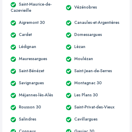
Saint-Maurice-de-
Vézénobres
Cazevieille
Aigremont 30
Canaules-et-Argentières
Cardet
Domessargues
Lédignan
Lèzan
Mauressargues
Moulézan
Saint-Bénézet
Saint-Jean-de-Serres
Savignargues
Montagnac 30
Méjannes-lès-Alès
Les Plans 30
Rousson 30
Saint-Privat-des-Vieux
Salindres
Cavillargues
Connaux
Gaujac 30