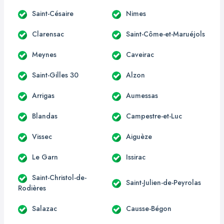
Saint-Césaire
Nimes
Clarensac
Saint-Côme-et-Maruéjols
Meynes
Caveirac
Saint-Gilles 30
Alzon
Arrigas
Aumessas
Blandas
Campestre-et-Luc
Vissec
Aiguèze
Le Garn
Issirac
Saint-Christol-de-
Saint-Julien-de-Peyrolas
Rodières
Salazac
Causse-Bégon