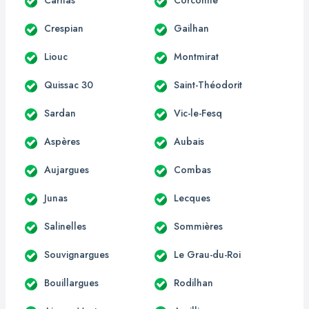
Crespian
Gailhan
Liouc
Montmirat
Quissac 30
Saint-Théodorit
Sardan
Vic-le-Fesq
Aspères
Aubais
Aujargues
Combas
Junas
Lecques
Salinelles
Sommières
Souvignargues
Le Grau-du-Roi
Bouillargues
Rodilhan