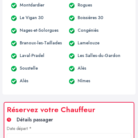
Montdardier
Rogues
Le Vigan 30
Boissières 30
Nages-et-Solorgues
Congéniès
Branoux-les-Taillades
Lamelouze
Laval-Pradel
Les Salles-du-Gardon
Soustelle
Alès
Alès
Nîmes
Réservez votre Chauffeur
Détails passager
Date départ *