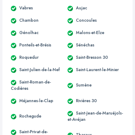
Vabres
Aujac
Chambon
Concoules
Génolhac
Malons-et-Elze
Ponteils-et-Brésis
Sénéchas
Roquedur
Saint-Bresson 30
Saint-Julien-de-la-Nef
Saint-Laurent-le-Minier
Saint-Roman-de-
Sumène
Codières
Méjannes-le-Clap
Rivières 30
Saint-Jean-de-Maruéjols-
Rochegude
et-Avéjan
Saint-Privat-de-
Tharaux