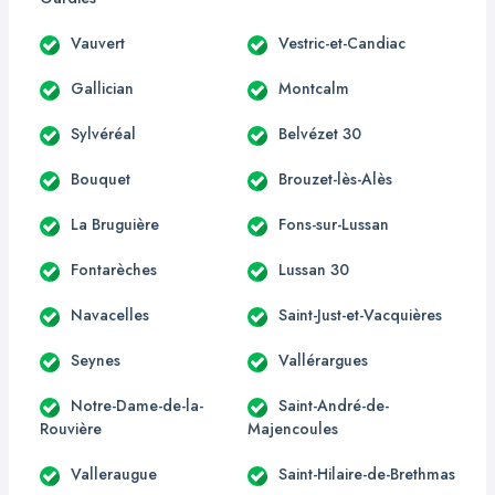
Vauvert
Vestric-et-Candiac
Gallician
Montcalm
Sylvéréal
Belvézet 30
Bouquet
Brouzet-lès-Alès
La Bruguière
Fons-sur-Lussan
Fontarèches
Lussan 30
Navacelles
Saint-Just-et-Vacquières
Seynes
Vallérargues
Notre-Dame-de-la-
Saint-André-de-
Rouvière
Majencoules
Valleraugue
Saint-Hilaire-de-Brethmas