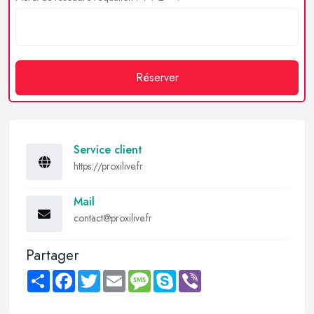
Réserver
Service client
https://proxilive.fr
Mail
contact@proxilive.fr
Partager
Share
Facebook
Twitter
Email
Message
Skype
Viber