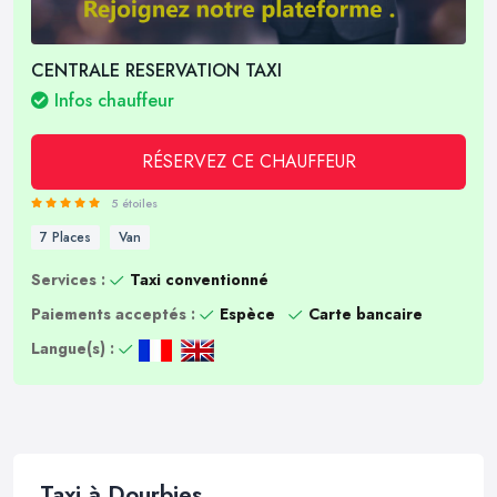
CENTRALE RESERVATION TAXI
Infos chauffeur
RÉSERVEZ CE CHAUFFEUR
5 étoiles
7 Places
Van
Services :
Taxi conventionné
Paiements acceptés :
Espèce
Carte bancaire
Langue(s) :
Taxi à Dourbies