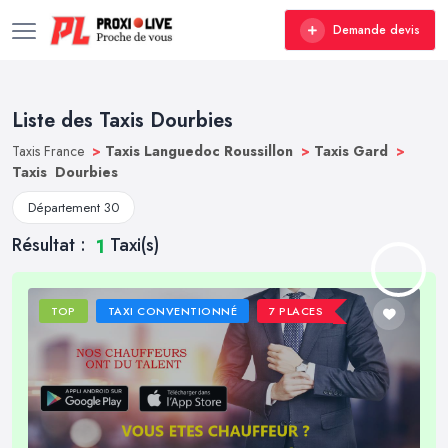
Demande devis
Liste des Taxis Dourbies
Taxis France
>
Taxis Languedoc Roussillon
>
Taxis Gard
>
Taxis Dourbies
Département 30
Résultat :
Taxi(s)
1
TOP
TAXI CONVENTIONNÉ
7 PLACES