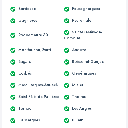
Bordezac
Foussignargues
Gagnières
Peyremale
Saint-Geniès-de-
Roquemaure 30
Comolas
Montfaucon,Gard
Anduze
Bagard
Boisset-et-Gaujac
Corbés
Générargues
Massillargues-Attuech
Mialet
Saint-Félix-de-Pallières
Thoiras
Tornac
Les Angles
Caissargues
Pujaut