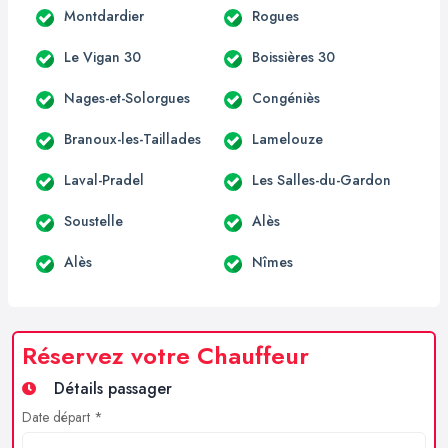
Montdardier
Rogues
Le Vigan 30
Boissières 30
Nages-et-Solorgues
Congéniès
Branoux-les-Taillades
Lamelouze
Laval-Pradel
Les Salles-du-Gardon
Soustelle
Alès
Alès
Nîmes
Réservez votre Chauffeur
Détails passager
Date départ *