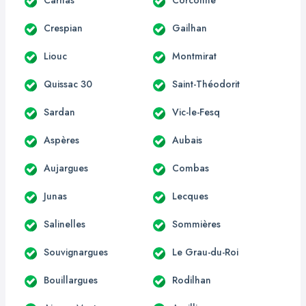
Crespian
Gailhan
Liouc
Montmirat
Quissac 30
Saint-Théodorit
Sardan
Vic-le-Fesq
Aspères
Aubais
Aujargues
Combas
Junas
Lecques
Salinelles
Sommières
Souvignargues
Le Grau-du-Roi
Bouillargues
Rodilhan