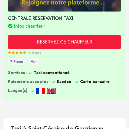
CENTRALE RESERVATION TAXI
Infos chauffeur
RÉSERVEZ CE CHAUFFEUR
5 étoiles
7 Places
Van
Services :
Taxi conventionné
Paiements acceptés :
Espèce
Carte bancaire
Langue(s) :
Taxi à Saint-Césaire-de-Gauzignan