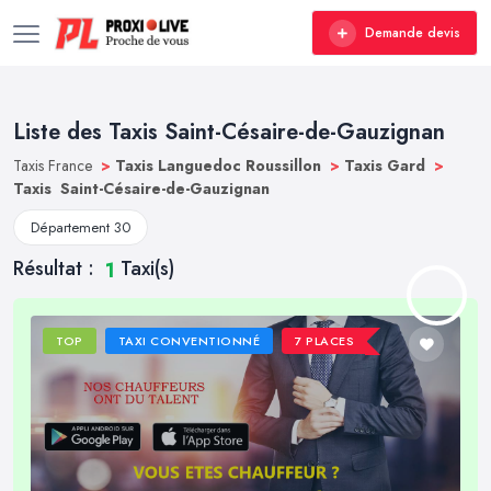
Demande devis
Liste des Taxis Saint-Césaire-de-Gauzignan
Taxis France
>
Taxis Languedoc Roussillon
>
Taxis Gard
>
Taxis Saint-Césaire-de-Gauzignan
Département 30
Résultat :
Taxi(s)
1
TOP
TAXI CONVENTIONNÉ
7 PLACES