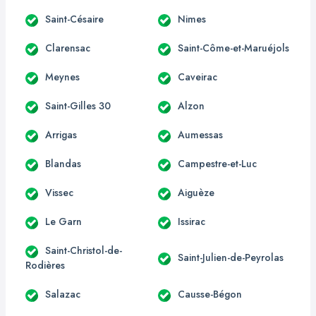
Saint-Césaire
Nimes
Clarensac
Saint-Côme-et-Maruéjols
Meynes
Caveirac
Saint-Gilles 30
Alzon
Arrigas
Aumessas
Blandas
Campestre-et-Luc
Vissec
Aiguèze
Le Garn
Issirac
Saint-Christol-de-
Saint-Julien-de-Peyrolas
Rodières
Salazac
Causse-Bégon