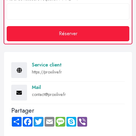
Réserver
Service client
https://proxilive.fr
Mail
contact@proxilive.fr
Partager
Share
Facebook
Twitter
Email
Message
Skype
Viber