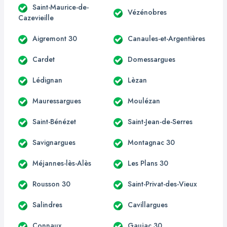
Saint-Maurice-de-
Vézénobres
Cazevieille
Aigremont 30
Canaules-et-Argentières
Cardet
Domessargues
Lédignan
Lèzan
Mauressargues
Moulézan
Saint-Bénézet
Saint-Jean-de-Serres
Savignargues
Montagnac 30
Méjannes-lès-Alès
Les Plans 30
Rousson 30
Saint-Privat-des-Vieux
Salindres
Cavillargues
Connaux
Gaujac 30