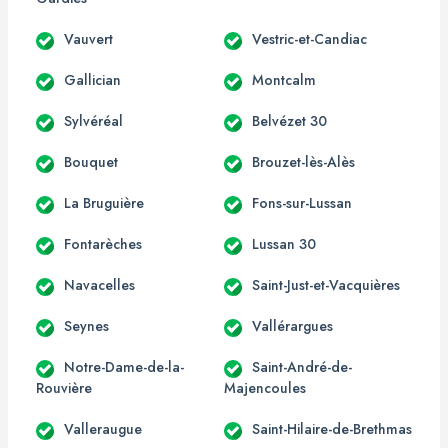
Vauvert
Vestric-et-Candiac
Gallician
Montcalm
Sylvéréal
Belvézet 30
Bouquet
Brouzet-lès-Alès
La Bruguière
Fons-sur-Lussan
Fontarèches
Lussan 30
Navacelles
Saint-Just-et-Vacquières
Seynes
Vallérargues
Notre-Dame-de-la-
Saint-André-de-
Rouvière
Majencoules
Valleraugue
Saint-Hilaire-de-Brethmas