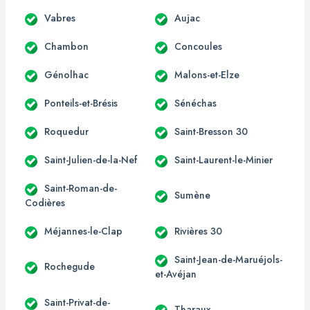
Vabres
Aujac
Chambon
Concoules
Génolhac
Malons-et-Elze
Ponteils-et-Brésis
Sénéchas
Roquedur
Saint-Bresson 30
Saint-Julien-de-la-Nef
Saint-Laurent-le-Minier
Saint-Roman-de-
Sumène
Codières
Méjannes-le-Clap
Rivières 30
Saint-Jean-de-Maruéjols-
Rochegude
et-Avéjan
Saint-Privat-de-
Tharaux