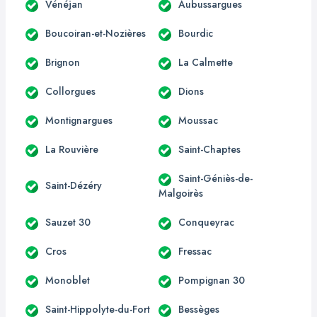
Vénéjan
Aubussargues
Boucoiran-et-Nozières
Bourdic
Brignon
La Calmette
Collorgues
Dions
Montignargues
Moussac
La Rouvière
Saint-Chaptes
Saint-Géniès-de-
Saint-Dézéry
Malgoirès
Sauzet 30
Conqueyrac
Cros
Fressac
Monoblet
Pompignan 30
Saint-Hippolyte-du-Fort
Bessèges