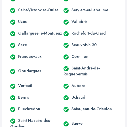
Saint-Victor-des-Oules
Serviers-et-Labaume
Uzès
Vallabrix
Gallargues-le-Montueux
Rochefort-du-Gard
Saze
Beauvoisin 30
Franquevaux
Cornillon
Saint-André-de-
Goudargues
Roquepertuis
Verfeuil
Aubord
Bernis
Uchaud
Puechredon
Saint-Jean-de-Crieulon
Saint-Nazaire-des-
Sauve
Gardies