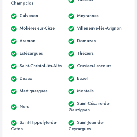
Champclos
Calvisson
Meyrannes
Molières-sur-Cèze
Villeneuve-lès-Avignon
Aramon
Domazan
Estézargues
Théziers
Saint-Christol-lès-Alès
Cruviers-Lascours
Deaux
Euzet
Martignargues
Monteils
Saint-Césaire-de-
Ners
Gauzignan
Saint-Hippolyte-de-
Saint-Jean-de-
Caton
Ceyrargues