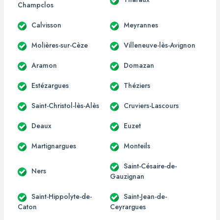
Champclos
Calvisson
Meyrannes
Molières-sur-Cèze
Villeneuve-lès-Avignon
Aramon
Domazan
Estézargues
Théziers
Saint-Christol-lès-Alès
Cruviers-Lascours
Deaux
Euzet
Martignargues
Monteils
Saint-Césaire-de-
Ners
Gauzignan
Saint-Hippolyte-de-
Saint-Jean-de-
Caton
Ceyrargues