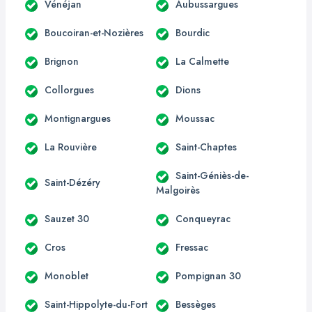
Vénéjan
Aubussargues
Boucoiran-et-Nozières
Bourdic
Brignon
La Calmette
Collorgues
Dions
Montignargues
Moussac
La Rouvière
Saint-Chaptes
Saint-Géniès-de-
Saint-Dézéry
Malgoirès
Sauzet 30
Conqueyrac
Cros
Fressac
Monoblet
Pompignan 30
Saint-Hippolyte-du-Fort
Bessèges