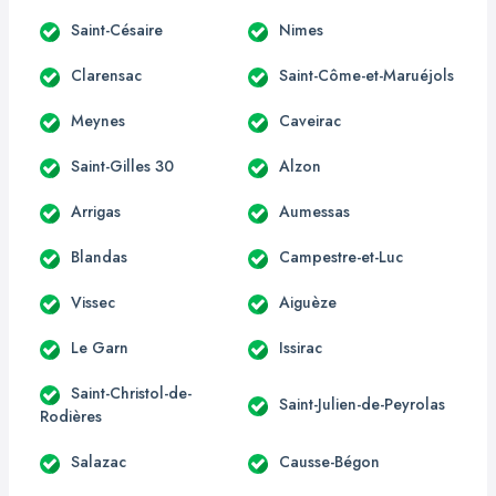
Saint-Césaire
Nimes
Clarensac
Saint-Côme-et-Maruéjols
Meynes
Caveirac
Saint-Gilles 30
Alzon
Arrigas
Aumessas
Blandas
Campestre-et-Luc
Vissec
Aiguèze
Le Garn
Issirac
Saint-Christol-de-
Saint-Julien-de-Peyrolas
Rodières
Salazac
Causse-Bégon