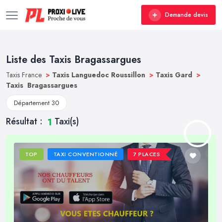
Demande devis
Liste des Taxis Bragassargues
Taxis France
>
Taxis Languedoc Roussillon
>
Taxis Gard
>
Taxis Bragassargues
Département 30
Résultat :
Taxi(s)
1
TOP
TAXI CONVENTIONNÉ
7 PLACES