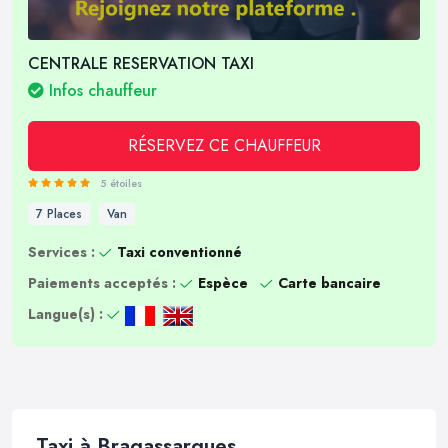
CENTRALE RESERVATION TAXI
Infos chauffeur
RÉSERVEZ CE CHAUFFEUR
5 étoiles
7 Places
Van
Services :
Taxi conventionné
Paiements acceptés :
Espèce
Carte bancaire
Langue(s) :
Taxi à Bragassargues