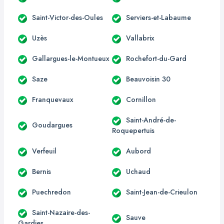
Saint-Victor-des-Oules
Serviers-et-Labaume
Uzès
Vallabrix
Gallargues-le-Montueux
Rochefort-du-Gard
Saze
Beauvoisin 30
Franquevaux
Cornillon
Saint-André-de-
Goudargues
Roquepertuis
Verfeuil
Aubord
Bernis
Uchaud
Puechredon
Saint-Jean-de-Crieulon
Saint-Nazaire-des-
Sauve
Gardies