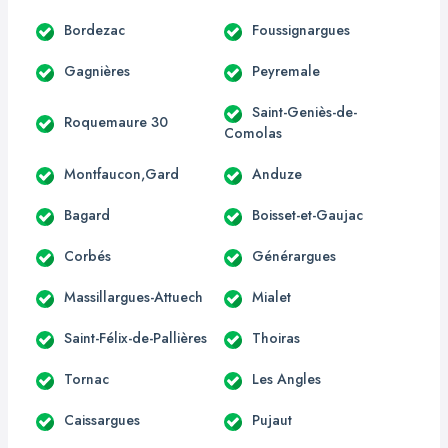
Bordezac
Foussignargues
Gagnières
Peyremale
Saint-Geniès-de-
Roquemaure 30
Comolas
Montfaucon,Gard
Anduze
Bagard
Boisset-et-Gaujac
Corbés
Générargues
Massillargues-Attuech
Mialet
Saint-Félix-de-Pallières
Thoiras
Tornac
Les Angles
Caissargues
Pujaut