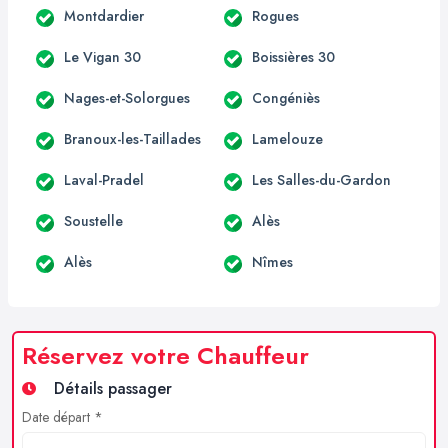
Montdardier
Rogues
Le Vigan 30
Boissières 30
Nages-et-Solorgues
Congéniès
Branoux-les-Taillades
Lamelouze
Laval-Pradel
Les Salles-du-Gardon
Soustelle
Alès
Alès
Nîmes
Réservez votre Chauffeur
Détails passager
Date départ *