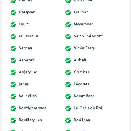
Crespian
Gailhan
Liouc
Montmirat
Quissac 30
Saint-Théodorit
Sardan
Vic-le-Fesq
Aspères
Aubais
Aujargues
Combas
Junas
Lecques
Salinelles
Sommières
Souvignargues
Le Grau-du-Roi
Bouillargues
Rodilhan