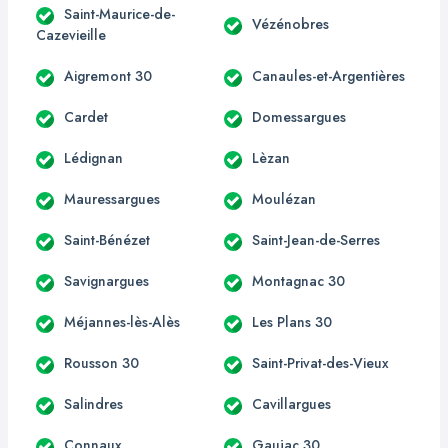
Saint-Maurice-de-
Vézénobres
Cazevieille
Aigremont 30
Canaules-et-Argentières
Cardet
Domessargues
Lédignan
Lèzan
Mauressargues
Moulézan
Saint-Bénézet
Saint-Jean-de-Serres
Savignargues
Montagnac 30
Méjannes-lès-Alès
Les Plans 30
Rousson 30
Saint-Privat-des-Vieux
Salindres
Cavillargues
Connaux
Gaujac 30