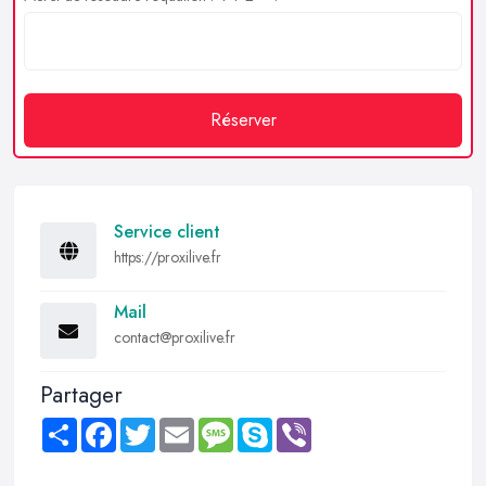
Réserver
Service client
https://proxilive.fr
Mail
contact@proxilive.fr
Partager
Share
Facebook
Twitter
Email
Message
Skype
Viber