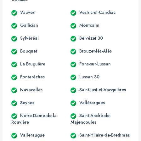
Vauvert
Vestric-et-Candiac
Gallician
Montcalm
Sylvéréal
Belvézet 30
Bouquet
Brouzet-lès-Alès
La Bruguière
Fons-sur-Lussan
Fontarèches
Lussan 30
Navacelles
Saint-Just-et-Vacquières
Seynes
Vallérargues
Notre-Dame-de-la-
Saint-André-de-
Rouvière
Majencoules
Valleraugue
Saint-Hilaire-de-Brethmas