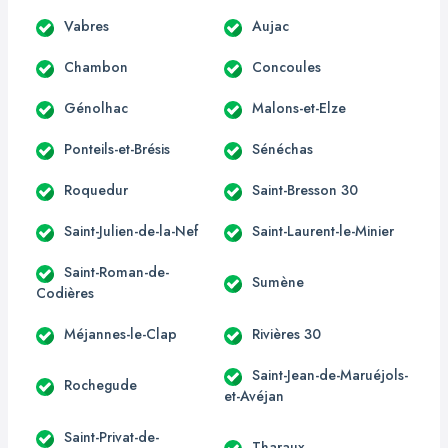
Vabres
Aujac
Chambon
Concoules
Génolhac
Malons-et-Elze
Ponteils-et-Brésis
Sénéchas
Roquedur
Saint-Bresson 30
Saint-Julien-de-la-Nef
Saint-Laurent-le-Minier
Saint-Roman-de-
Sumène
Codières
Méjannes-le-Clap
Rivières 30
Saint-Jean-de-Maruéjols-
Rochegude
et-Avéjan
Saint-Privat-de-
Tharaux