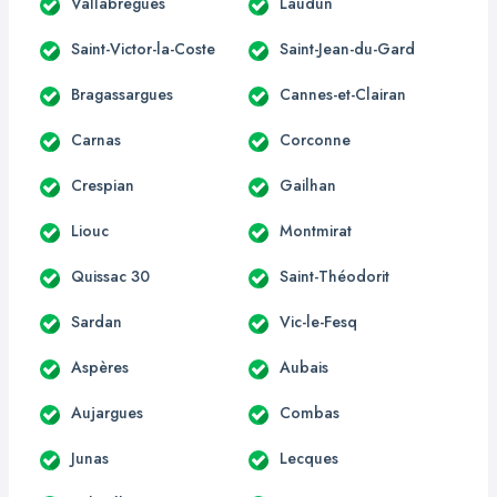
Vallabrègues
Laudun
Saint-Victor-la-Coste
Saint-Jean-du-Gard
Bragassargues
Cannes-et-Clairan
Carnas
Corconne
Crespian
Gailhan
Liouc
Montmirat
Quissac 30
Saint-Théodorit
Sardan
Vic-le-Fesq
Aspères
Aubais
Aujargues
Combas
Junas
Lecques