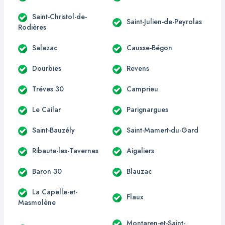
Saint-Christol-de-
Saint-Julien-de-Peyrolas
Rodières
Salazac
Causse-Bégon
Dourbies
Revens
Tréves 30
Camprieu
Le Cailar
Parignargues
Saint-Bauzély
Saint-Mamert-du-Gard
Ribaute-les-Tavernes
Aigaliers
Baron 30
Blauzac
La Capelle-et-
Flaux
Masmolène
Montaren-et-Saint-