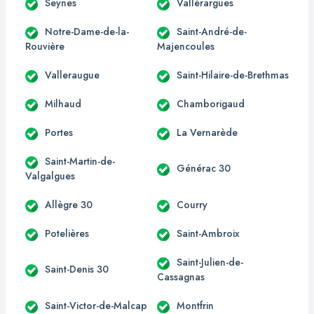
Seynes
Vallérargues
Notre-Dame-de-la-
Saint-André-de-
Rouvière
Majencoules
Valleraugue
Saint-Hilaire-de-Brethmas
Milhaud
Chamborigaud
Portes
La Vernarède
Saint-Martin-de-
Générac 30
Valgalgues
Allègre 30
Courry
Potelières
Saint-Ambroix
Saint-Julien-de-
Saint-Denis 30
Cassagnas
Saint-Victor-de-Malcap
Montfrin