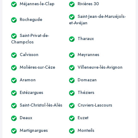
Méjannes-le-Clap
Rivières 30
Saint-Jean-de-Maruéjols-
Rochegude
et-Avéjan
Saint-Privat-de-
Tharaux
Champclos
Calvisson
Meyrannes
Molières-sur-Cèze
Villeneuve-lès-Avignon
Aramon
Domazan
Estézargues
Théziers
Saint-Christol-lès-Alès
Cruviers-Lascours
Deaux
Euzet
Martignargues
Monteils