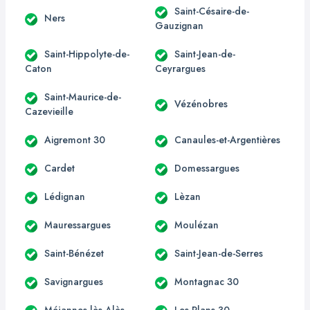
Saint-Césaire-de-
Ners
Gauzignan
Saint-Hippolyte-de-
Saint-Jean-de-
Caton
Ceyrargues
Saint-Maurice-de-
Vézénobres
Cazevieille
Aigremont 30
Canaules-et-Argentières
Cardet
Domessargues
Lédignan
Lèzan
Mauressargues
Moulézan
Saint-Bénézet
Saint-Jean-de-Serres
Savignargues
Montagnac 30
Méjannes-lès-Alès
Les Plans 30