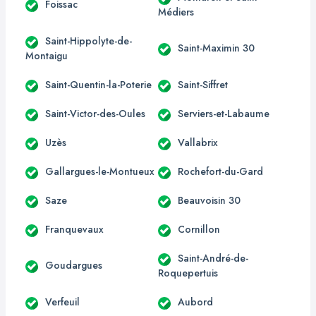
Foissac
Médiers
Saint-Hippolyte-de-
Saint-Maximin 30
Montaigu
Saint-Quentin-la-Poterie
Saint-Siffret
Saint-Victor-des-Oules
Serviers-et-Labaume
Uzès
Vallabrix
Gallargues-le-Montueux
Rochefort-du-Gard
Saze
Beauvoisin 30
Franquevaux
Cornillon
Saint-André-de-
Goudargues
Roquepertuis
Verfeuil
Aubord