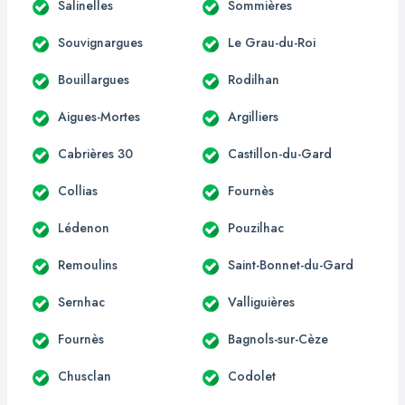
Salinelles
Sommières
Souvignargues
Le Grau-du-Roi
Bouillargues
Rodilhan
Aigues-Mortes
Argilliers
Cabrières 30
Castillon-du-Gard
Collias
Fournès
Lédenon
Pouzilhac
Remoulins
Saint-Bonnet-du-Gard
Sernhac
Valliguières
Fournès
Bagnols-sur-Cèze
Chusclan
Codolet