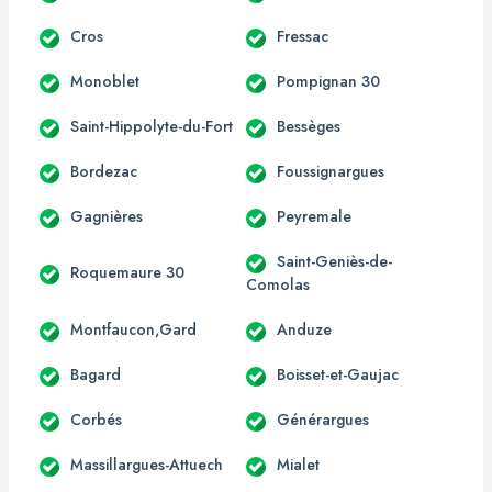
Cros
Fressac
Monoblet
Pompignan 30
Saint-Hippolyte-du-Fort
Bessèges
Bordezac
Foussignargues
Gagnières
Peyremale
Saint-Geniès-de-
Roquemaure 30
Comolas
Montfaucon,Gard
Anduze
Bagard
Boisset-et-Gaujac
Corbés
Générargues
Massillargues-Attuech
Mialet