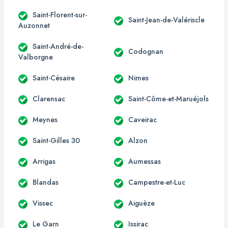
Saint-Florent-sur-
Saint-Jean-de-Valériscle
Auzonnet
Saint-André-de-
Codognan
Valborgne
Saint-Césaire
Nimes
Clarensac
Saint-Côme-et-Maruéjols
Meynes
Caveirac
Saint-Gilles 30
Alzon
Arrigas
Aumessas
Blandas
Campestre-et-Luc
Vissec
Aiguèze
Le Garn
Issirac