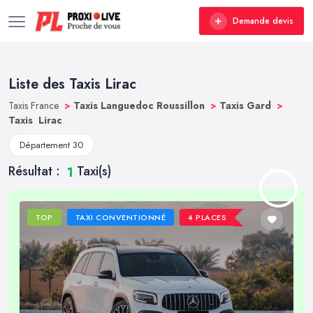
Demande devis
Liste des Taxis Lirac
Taxis France
>
Taxis Languedoc Roussillon
>
Taxis Gard
>
Taxis Lirac
Département 30
Résultat :
Taxi(s)
1
TOP
TAXI CONVENTIONNÉ
4 PLACES