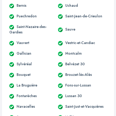
Bernis
Uchaud
Puechredon
Saint-Jean-de-Crieulon
Saint-Nazaire-des-
Sauve
Gardies
Vauvert
Vestric-et-Candiac
Gallician
Montcalm
Sylvéréal
Belvézet 30
Bouquet
Brouzet-lès-Alès
La Bruguière
Fons-sur-Lussan
Fontarèches
Lussan 30
Navacelles
Saint-Just-et-Vacquières