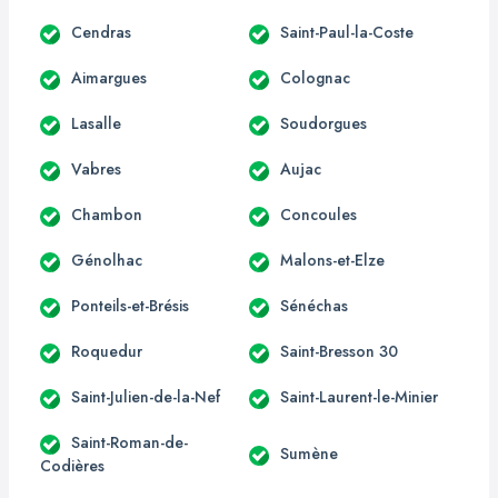
Cendras
Saint-Paul-la-Coste
Aimargues
Colognac
Lasalle
Soudorgues
Vabres
Aujac
Chambon
Concoules
Génolhac
Malons-et-Elze
Ponteils-et-Brésis
Sénéchas
Roquedur
Saint-Bresson 30
Saint-Julien-de-la-Nef
Saint-Laurent-le-Minier
Saint-Roman-de-
Sumène
Codières