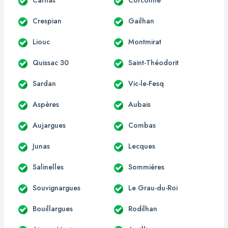
Crespian
Gailhan
Liouc
Montmirat
Quissac 30
Saint-Théodorit
Sardan
Vic-le-Fesq
Aspères
Aubais
Aujargues
Combas
Junas
Lecques
Salinelles
Sommières
Souvignargues
Le Grau-du-Roi
Bouillargues
Rodilhan