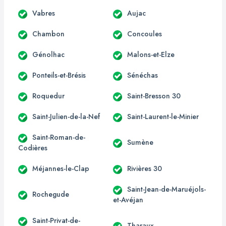
Vabres
Aujac
Chambon
Concoules
Génolhac
Malons-et-Elze
Ponteils-et-Brésis
Sénéchas
Roquedur
Saint-Bresson 30
Saint-Julien-de-la-Nef
Saint-Laurent-le-Minier
Saint-Roman-de-
Sumène
Codières
Méjannes-le-Clap
Rivières 30
Saint-Jean-de-Maruéjols-
Rochegude
et-Avéjan
Saint-Privat-de-
Tharaux