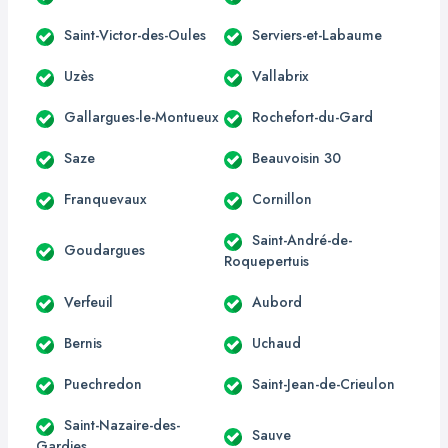
Saint-Victor-des-Oules
Serviers-et-Labaume
Uzès
Vallabrix
Gallargues-le-Montueux
Rochefort-du-Gard
Saze
Beauvoisin 30
Franquevaux
Cornillon
Saint-André-de-
Goudargues
Roquepertuis
Verfeuil
Aubord
Bernis
Uchaud
Puechredon
Saint-Jean-de-Crieulon
Saint-Nazaire-des-
Sauve
Gardies