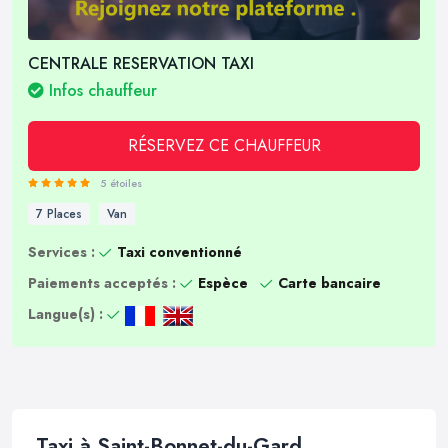
CENTRALE RESERVATION TAXI
Infos chauffeur
RÉSERVEZ CE CHAUFFEUR
5 étoiles
7 Places
Van
Services :
Taxi conventionné
Paiements acceptés :
Espèce
Carte bancaire
Langue(s) :
Taxi à Saint-Bonnet-du-Gard