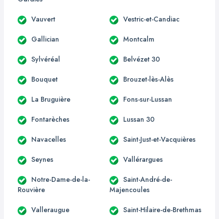
Vauvert
Vestric-et-Candiac
Gallician
Montcalm
Sylvéréal
Belvézet 30
Bouquet
Brouzet-lès-Alès
La Bruguière
Fons-sur-Lussan
Fontarèches
Lussan 30
Navacelles
Saint-Just-et-Vacquières
Seynes
Vallérargues
Notre-Dame-de-la-
Saint-André-de-
Rouvière
Majencoules
Valleraugue
Saint-Hilaire-de-Brethmas