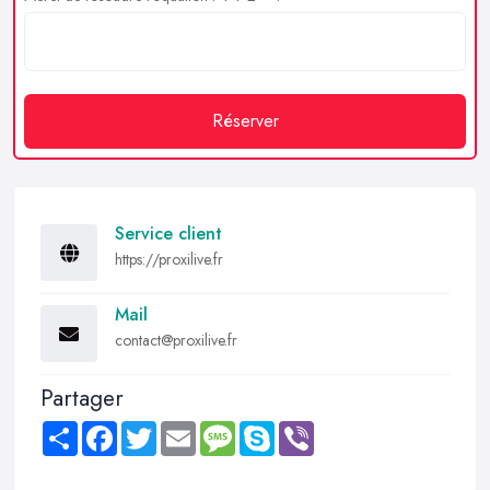
Réserver
Service client
https://proxilive.fr
Mail
contact@proxilive.fr
Partager
Share
Facebook
Twitter
Email
Message
Skype
Viber