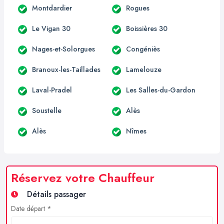
Montdardier
Rogues
Le Vigan 30
Boissières 30
Nages-et-Solorgues
Congéniès
Branoux-les-Taillades
Lamelouze
Laval-Pradel
Les Salles-du-Gardon
Soustelle
Alès
Alès
Nîmes
Réservez votre Chauffeur
Détails passager
Date départ *