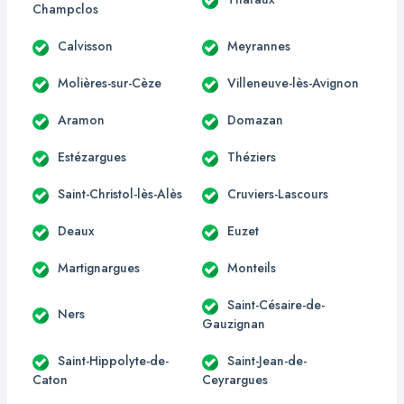
Champclos
Calvisson
Meyrannes
Molières-sur-Cèze
Villeneuve-lès-Avignon
Aramon
Domazan
Estézargues
Théziers
Saint-Christol-lès-Alès
Cruviers-Lascours
Deaux
Euzet
Martignargues
Monteils
Saint-Césaire-de-
Ners
Gauzignan
Saint-Hippolyte-de-
Saint-Jean-de-
Caton
Ceyrargues