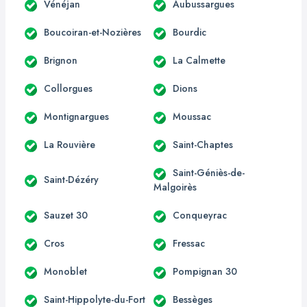
Vénéjan
Aubussargues
Boucoiran-et-Nozières
Bourdic
Brignon
La Calmette
Collorgues
Dions
Montignargues
Moussac
La Rouvière
Saint-Chaptes
Saint-Géniès-de-
Saint-Dézéry
Malgoirès
Sauzet 30
Conqueyrac
Cros
Fressac
Monoblet
Pompignan 30
Saint-Hippolyte-du-Fort
Bessèges