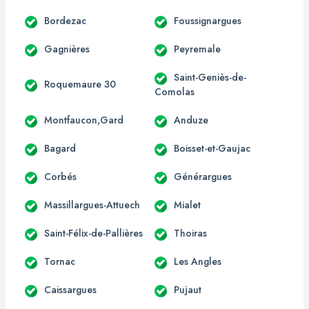
Bordezac
Foussignargues
Gagnières
Peyremale
Saint-Geniès-de-
Roquemaure 30
Comolas
Montfaucon,Gard
Anduze
Bagard
Boisset-et-Gaujac
Corbés
Générargues
Massillargues-Attuech
Mialet
Saint-Félix-de-Pallières
Thoiras
Tornac
Les Angles
Caissargues
Pujaut