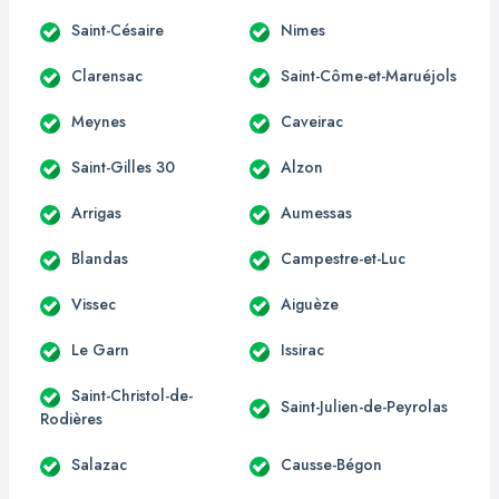
Saint-Césaire
Nimes
Clarensac
Saint-Côme-et-Maruéjols
Meynes
Caveirac
Saint-Gilles 30
Alzon
Arrigas
Aumessas
Blandas
Campestre-et-Luc
Vissec
Aiguèze
Le Garn
Issirac
Saint-Christol-de-
Saint-Julien-de-Peyrolas
Rodières
Salazac
Causse-Bégon