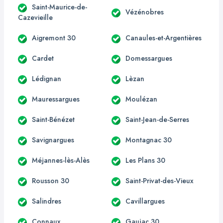
Saint-Maurice-de-
Vézénobres
Cazevieille
Aigremont 30
Canaules-et-Argentières
Cardet
Domessargues
Lédignan
Lèzan
Mauressargues
Moulézan
Saint-Bénézet
Saint-Jean-de-Serres
Savignargues
Montagnac 30
Méjannes-lès-Alès
Les Plans 30
Rousson 30
Saint-Privat-des-Vieux
Salindres
Cavillargues
Connaux
Gaujac 30