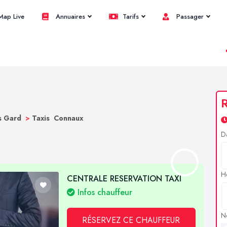
ap Live
Annuaires
Tarifs
Passager
R
s Gard
>
Taxis Connaux
D
H
CENTRALE RESERVATION TAXI
Infos chauffeur
N
RÉSERVEZ CE CHAUFFEUR