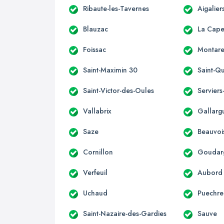
Ribaute-les-Tavernes
Aigalier
Blauzac
La Cape
Foissac
Montare
Saint-Maximin 30
Saint-Qu
Saint-Victor-des-Oules
Servier
Vallabrix
Gallarg
Saze
Beauvoi
Cornillon
Goudar
Verfeuil
Aubord
Uchaud
Puechr
Saint-Nazaire-des-Gardies
Sauve