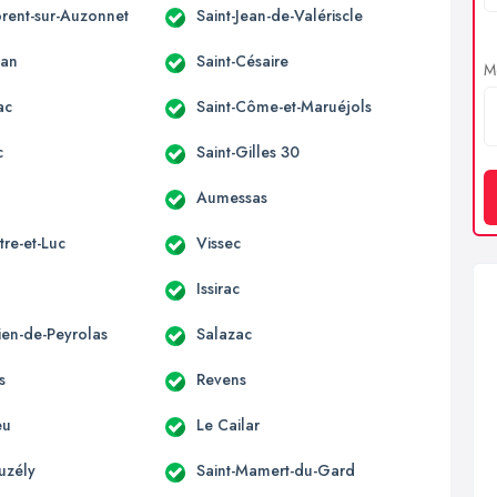
orent-sur-Auzonnet
Saint-Jean-de-Valériscle
an
Saint-Césaire
Me
ac
Saint-Côme-et-Maruéjols
c
Saint-Gilles 30
Aumessas
re-et-Luc
Vissec
Issirac
lien-de-Peyrolas
Salazac
s
Revens
eu
Le Cailar
uzély
Saint-Mamert-du-Gard