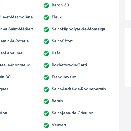
s
Baron 30
lle-et-Masmolène
Flaux
n-et-Saint-Médiers
Saint-Hippolyte-de-Montaigu
entin-la-Poterie
Saint-Siffret
s-et-Labaume
Uzès
ues-le-Montueux
Rochefort-du-Gard
sin 30
Franquevaux
gues
Saint-André-de-Roquepertuis
Bernis
edon
Saint-Jean-de-Crieulon
Vauvert