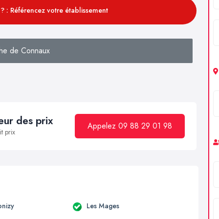
? : Référencez votre établissement
he de Connaux
ur des prix
Appelez 09 88 29 01 98
t prix
onizy
Les Mages