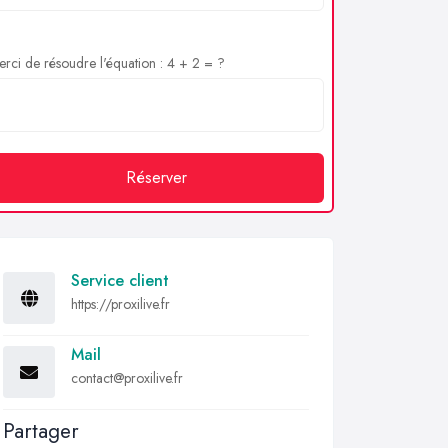
rci de résoudre l'équation : 4 + 2 = ?
Réserver
Service client
https://proxilive.fr
Mail
contact@proxilive.fr
Partager