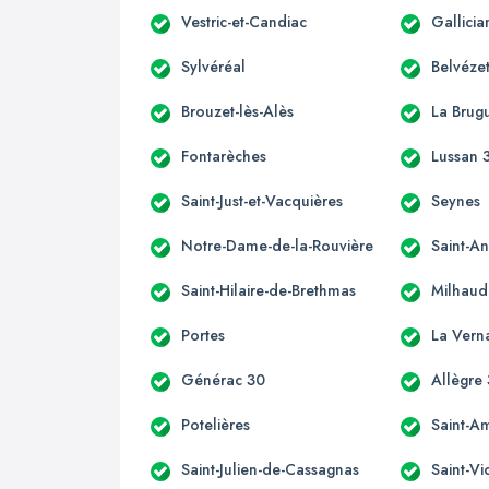
Vestric-et-Candiac
Gallicia
Sylvéréal
Belvéze
Brouzet-lès-Alès
La Brug
Fontarèches
Lussan 
Saint-Just-et-Vacquières
Seynes
Notre-Dame-de-la-Rouvière
Saint-A
Saint-Hilaire-de-Brethmas
Milhaud
Portes
La Vern
Générac 30
Allègre
Potelières
Saint-A
Saint-Julien-de-Cassagnas
Saint-V