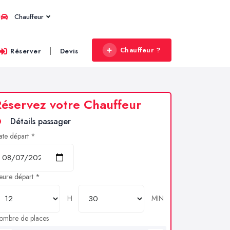
Chauffeur
Chauffeur ?
|
Réserver
Devis
éservez votre Chauffeur
Détails passager
ate départ *
eure départ *
H
MIN
ombre de places