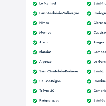
Le Martinet
Saint-Fl
Saint-André-de-Valborgne
Codogn
Nimes
Clarens
Meynes
Caveira
Alzon
Arrigas
Blandas
Campest
Aiguèze
Le Garn
Saint-Christol-de-Rodières
Saint-Ju
Causse-Bégon
Dourbie
Tréves 30
Campri
Parignargues
Saint-Ba