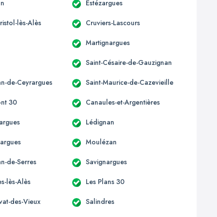
an
Estézargues
ristol-lès-Alès
Cruviers-Lascours
Martignargues
Saint-Césaire-de-Gauzignan
ean-de-Ceyrargues
Saint-Maurice-de-Cazevieille
nt 30
Canaules-et-Argentières
argues
Lédignan
argues
Moulézan
an-de-Serres
Savignargues
s-lès-Alès
Les Plans 30
ivat-des-Vieux
Salindres