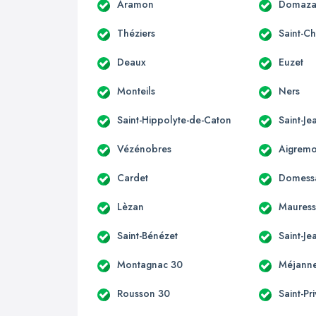
Aramon
Domaz
Théziers
Saint-Ch
Deaux
Euzet
Monteils
Ners
Saint-Hippolyte-de-Caton
Saint-J
Vézénobres
Aigremo
Cardet
Domess
Lèzan
Mauress
Saint-Bénézet
Saint-Je
Montagnac 30
Méjanne
Rousson 30
Saint-Pr