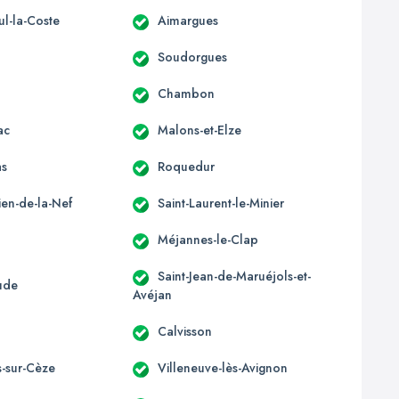
ul-la-Coste
Aimargues
Soudorgues
Chambon
ac
Malons-et-Elze
as
Roquedur
lien-de-la-Nef
Saint-Laurent-le-Minier
Méjannes-le-Clap
Saint-Jean-de-Maruéjols-et-
ude
Avéjan
x
Calvisson
s-sur-Cèze
Villeneuve-lès-Avignon