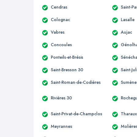
Cendras
Saint-Pa
Colognac
Lasalle
Vabres
Aujac
Concoules
Génolh
Ponteils-et-Brésis
Sénéch
Saint-Bresson 30
Saint-Ju
Saint-Roman-de-Codières
Sumène
Rivières 30
Rocheg
Saint-Privat-de-Champclos
Tharau
Meyrannes
Molière