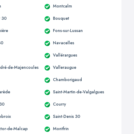
n
Montcalm
t 30
Bouquet
uière
Fons-sur-Lussan
30
Navacelles
Vallérargues
ndré-de-Majencoules
Valleraugue
Chamborigaud
arède
Saint-Martin-de-Valgalgues
 30
Courry
mbroix
Saint-Denis 30
ictor-de-Malcap
Montfrin