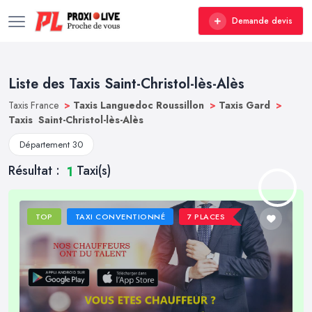
Demande devis
Liste des Taxis Saint-Christol-lès-Alès
Taxis France
>
Taxis Languedoc Roussillon
>
Taxis Gard
>
Taxis Saint-Christol-lès-Alès
Département 30
Résultat :
Taxi(s)
1
TOP
TAXI CONVENTIONNÉ
7 PLACES