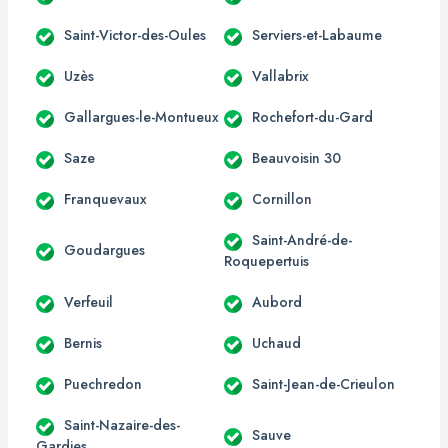
Saint-Victor-des-Oules
Serviers-et-Labaume
Uzès
Vallabrix
Gallargues-le-Montueux
Rochefort-du-Gard
Saze
Beauvoisin 30
Franquevaux
Cornillon
Saint-André-de-
Goudargues
Roquepertuis
Verfeuil
Aubord
Bernis
Uchaud
Puechredon
Saint-Jean-de-Crieulon
Saint-Nazaire-des-
Sauve
Gardies