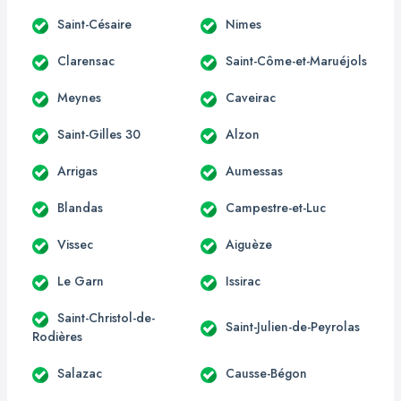
Saint-Césaire
Nimes
Clarensac
Saint-Côme-et-Maruéjols
Meynes
Caveirac
Saint-Gilles 30
Alzon
Arrigas
Aumessas
Blandas
Campestre-et-Luc
Vissec
Aiguèze
Le Garn
Issirac
Saint-Christol-de-
Saint-Julien-de-Peyrolas
Rodières
Salazac
Causse-Bégon