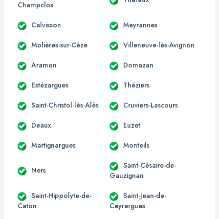
Champclos
Calvisson
Meyrannes
Molières-sur-Cèze
Villeneuve-lès-Avignon
Aramon
Domazan
Estézargues
Théziers
Saint-Christol-lès-Alès
Cruviers-Lascours
Deaux
Euzet
Martignargues
Monteils
Saint-Césaire-de-
Ners
Gauzignan
Saint-Hippolyte-de-
Saint-Jean-de-
Caton
Ceyrargues