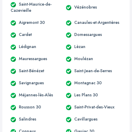
Saint-Maurice-de-
Vézénobres
Cazevieille
Aigremont 30
Canaules-et-Argentières
Cardet
Domessargues
Lédignan
Lèzan
Mauressargues
Moulézan
Saint-Bénézet
Saint-Jean-de-Serres
Savignargues
Montagnac 30
Méjannes-lès-Alès
Les Plans 30
Rousson 30
Saint-Privat-des-Vieux
Salindres
Cavillargues
Connaux
Gaujac 30