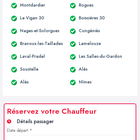
Montdardier
Rogues
Le Vigan 30
Boissières 30
Nages-et-Solorgues
Congéniès
Branoux-les-Taillades
Lamelouze
Laval-Pradel
Les Salles-du-Gardon
Soustelle
Alès
Alès
Nîmes
Réservez votre Chauffeur
Détails passager
Date départ *