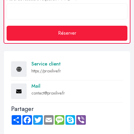
Réserver
Service client
https://proxilive.fr
Mail
contact@proxilive.fr
Partager
Share
Facebook
Twitter
Email
Message
Skype
Viber