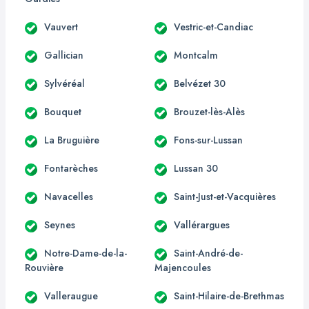
Vauvert
Vestric-et-Candiac
Gallician
Montcalm
Sylvéréal
Belvézet 30
Bouquet
Brouzet-lès-Alès
La Bruguière
Fons-sur-Lussan
Fontarèches
Lussan 30
Navacelles
Saint-Just-et-Vacquières
Seynes
Vallérargues
Notre-Dame-de-la-
Saint-André-de-
Rouvière
Majencoules
Valleraugue
Saint-Hilaire-de-Brethmas