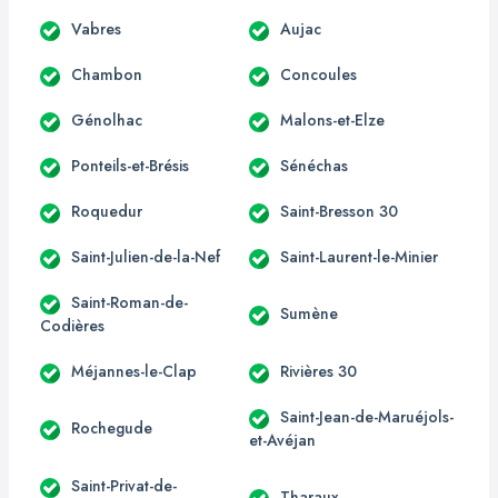
Vabres
Aujac
Chambon
Concoules
Génolhac
Malons-et-Elze
Ponteils-et-Brésis
Sénéchas
Roquedur
Saint-Bresson 30
Saint-Julien-de-la-Nef
Saint-Laurent-le-Minier
Saint-Roman-de-
Sumène
Codières
Méjannes-le-Clap
Rivières 30
Saint-Jean-de-Maruéjols-
Rochegude
et-Avéjan
Saint-Privat-de-
Tharaux