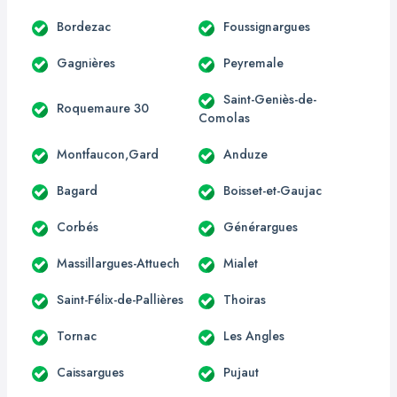
Bordezac
Foussignargues
Gagnières
Peyremale
Saint-Geniès-de-
Roquemaure 30
Comolas
Montfaucon,Gard
Anduze
Bagard
Boisset-et-Gaujac
Corbés
Générargues
Massillargues-Attuech
Mialet
Saint-Félix-de-Pallières
Thoiras
Tornac
Les Angles
Caissargues
Pujaut