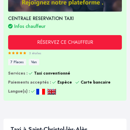
CENTRALE RESERVATION TAXI
Infos chauffeur
RÉSERVEZ CE CHAUFFEUR
5 étoiles
7 Places
Van
Services :
Taxi conventionné
Paiements acceptés :
Espèce
Carte bancaire
Langue(s) :
Taxi à Saint-Christol-lès-Alès