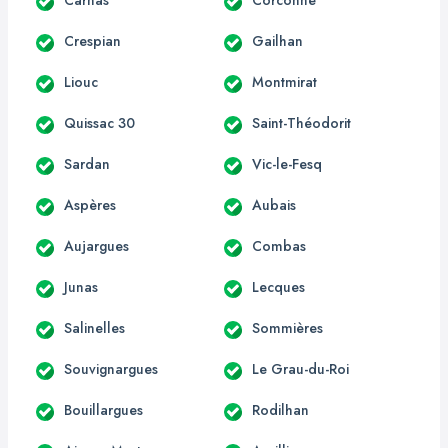
Crespian
Gailhan
Liouc
Montmirat
Quissac 30
Saint-Théodorit
Sardan
Vic-le-Fesq
Aspères
Aubais
Aujargues
Combas
Junas
Lecques
Salinelles
Sommières
Souvignargues
Le Grau-du-Roi
Bouillargues
Rodilhan