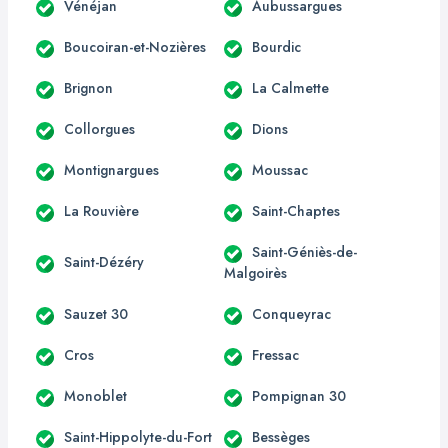
Vénéjan
Aubussargues
Boucoiran-et-Nozières
Bourdic
Brignon
La Calmette
Collorgues
Dions
Montignargues
Moussac
La Rouvière
Saint-Chaptes
Saint-Géniès-de-
Saint-Dézéry
Malgoirès
Sauzet 30
Conqueyrac
Cros
Fressac
Monoblet
Pompignan 30
Saint-Hippolyte-du-Fort
Bessèges