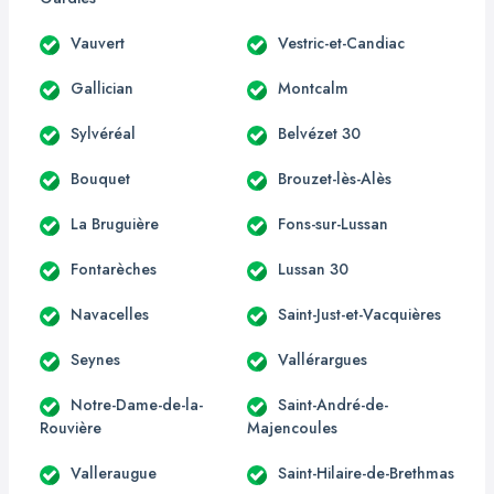
Vauvert
Vestric-et-Candiac
Gallician
Montcalm
Sylvéréal
Belvézet 30
Bouquet
Brouzet-lès-Alès
La Bruguière
Fons-sur-Lussan
Fontarèches
Lussan 30
Navacelles
Saint-Just-et-Vacquières
Seynes
Vallérargues
Notre-Dame-de-la-
Saint-André-de-
Rouvière
Majencoules
Valleraugue
Saint-Hilaire-de-Brethmas