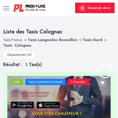
Demande devis
Liste des Taxis Colognac
Taxis France
>
Taxis Languedoc Roussillon
>
Taxis Gard
>
Taxis Colognac
Département 30
Résultat :
Taxi(s)
1
TOP
TAXI CONVENTIONNÉ
7 PLACES