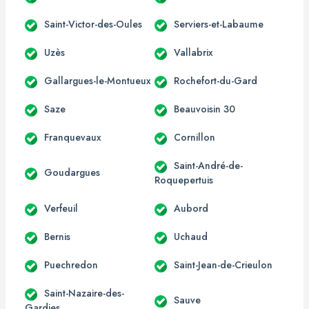
Saint-Victor-des-Oules
Serviers-et-Labaume
Uzès
Vallabrix
Gallargues-le-Montueux
Rochefort-du-Gard
Saze
Beauvoisin 30
Franquevaux
Cornillon
Saint-André-de-
Goudargues
Roquepertuis
Verfeuil
Aubord
Bernis
Uchaud
Puechredon
Saint-Jean-de-Crieulon
Saint-Nazaire-des-
Sauve
Gardies