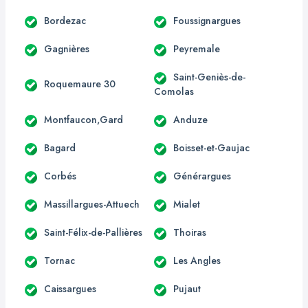
Bordezac
Foussignargues
Gagnières
Peyremale
Saint-Geniès-de-
Roquemaure 30
Comolas
Montfaucon,Gard
Anduze
Bagard
Boisset-et-Gaujac
Corbés
Générargues
Massillargues-Attuech
Mialet
Saint-Félix-de-Pallières
Thoiras
Tornac
Les Angles
Caissargues
Pujaut