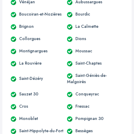
Vénéjan
Aubussargues
Boucoiran-et-Nozières
Bourdic
Brignon
La Calmette
Collorgues
Dions
Montignargues
Moussac
La Rouvière
Saint-Chaptes
Saint-Géniès-de-
Saint-Dézéry
Malgoirès
Sauzet 30
Conqueyrac
Cros
Fressac
Monoblet
Pompignan 30
Saint-Hippolyte-du-Fort
Bessèges