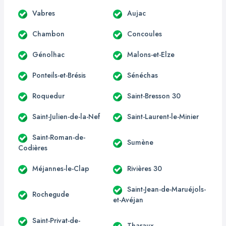
Vabres
Aujac
Chambon
Concoules
Génolhac
Malons-et-Elze
Ponteils-et-Brésis
Sénéchas
Roquedur
Saint-Bresson 30
Saint-Julien-de-la-Nef
Saint-Laurent-le-Minier
Saint-Roman-de-
Sumène
Codières
Méjannes-le-Clap
Rivières 30
Saint-Jean-de-Maruéjols-
Rochegude
et-Avéjan
Saint-Privat-de-
Tharaux