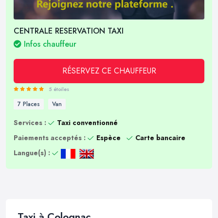
CENTRALE RESERVATION TAXI
Infos chauffeur
RÉSERVEZ CE CHAUFFEUR
5 étoiles
7 Places
Van
Services :
Taxi conventionné
Paiements acceptés :
Espèce
Carte bancaire
Langue(s) :
Taxi à Colognac