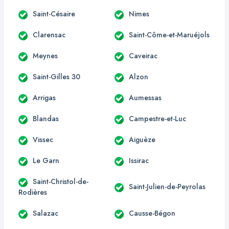
Saint-Césaire
Nimes
Clarensac
Saint-Côme-et-Maruéjols
Meynes
Caveirac
Saint-Gilles 30
Alzon
Arrigas
Aumessas
Blandas
Campestre-et-Luc
Vissec
Aiguèze
Le Garn
Issirac
Saint-Christol-de-
Saint-Julien-de-Peyrolas
Rodières
Salazac
Causse-Bégon