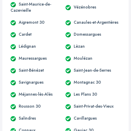
Saint-Maurice-de-
Vézénobres
Cazevieille
Aigremont 30
Canaules-et-Argentières
Cardet
Domessargues
Lédignan
Lèzan
Mauressargues
Moulézan
Saint-Bénézet
Saint-Jean-de-Serres
Savignargues
Montagnac 30
Méjannes-lès-Alès
Les Plans 30
Rousson 30
Saint-Privat-des-Vieux
Salindres
Cavillargues
Connaux
Gaujac 30