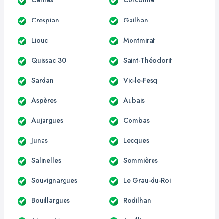
Crespian
Gailhan
Liouc
Montmirat
Quissac 30
Saint-Théodorit
Sardan
Vic-le-Fesq
Aspères
Aubais
Aujargues
Combas
Junas
Lecques
Salinelles
Sommières
Souvignargues
Le Grau-du-Roi
Bouillargues
Rodilhan