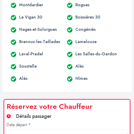
Montdardier
Rogues
Le Vigan 30
Boissières 30
Nages-et-Solorgues
Congéniès
Branoux-les-Taillades
Lamelouze
Laval-Pradel
Les Salles-du-Gardon
Soustelle
Alès
Alès
Nîmes
Réservez votre Chauffeur
Détails passager
Date départ *