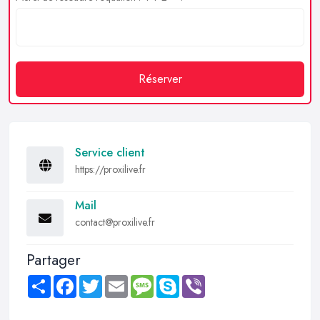
Réserver
Service client
https://proxilive.fr
Mail
contact@proxilive.fr
Partager
Share
Facebook
Twitter
Email
Message
Skype
Viber