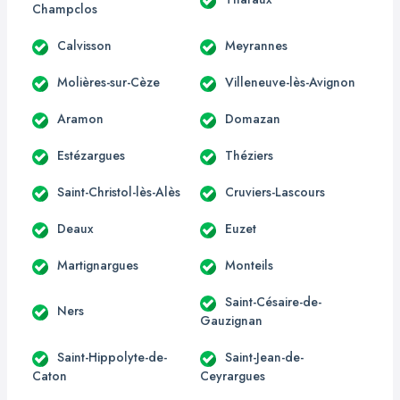
Champclos
Calvisson
Meyrannes
Molières-sur-Cèze
Villeneuve-lès-Avignon
Aramon
Domazan
Estézargues
Théziers
Saint-Christol-lès-Alès
Cruviers-Lascours
Deaux
Euzet
Martignargues
Monteils
Saint-Césaire-de-
Ners
Gauzignan
Saint-Hippolyte-de-
Saint-Jean-de-
Caton
Ceyrargues