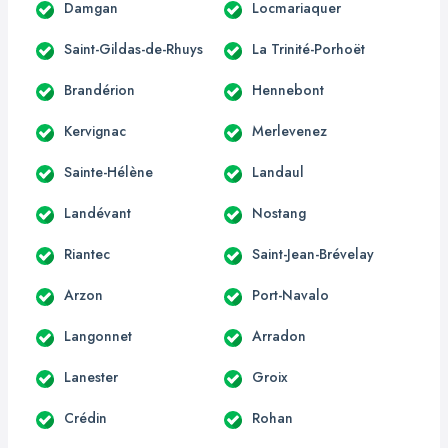
Damgan
Locmariaquer
Saint-Gildas-de-Rhuys
La Trinité-Porhoët
Brandérion
Hennebont
Kervignac
Merlevenez
Sainte-Hélène
Landaul
Landévant
Nostang
Riantec
Saint-Jean-Brévelay
Arzon
Port-Navalo
Langonnet
Arradon
Lanester
Groix
Crédin
Rohan