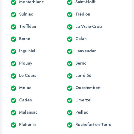
Monterblanc
Saint-Nolff
Sulniac
Trédion
Treffléan
La Vraie-Croix
Berné
Calan
Inguiniel
Lanvaudan
Plouay
Berric
Le Cours
Larré 56
Molac
Questembert
Caden
Limerzel
Malansac
Peillac
Pluherlin
Rochefort-en-Terre