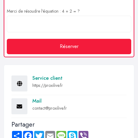
Merci de résoudre l'équation : 4 + 2 = ?
Réserver
Service client
https://proxilive.fr
Mail
contact@proxilive.fr
Partager
Share
Facebook
Twitter
Email
Message
Skype
Viber