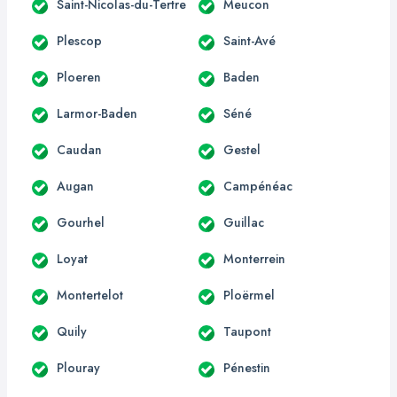
Saint-Nicolas-du-Tertre
Meucon
Plescop
Saint-Avé
Ploeren
Baden
Larmor-Baden
Séné
Caudan
Gestel
Augan
Campénéac
Gourhel
Guillac
Loyat
Monterrein
Montertelot
Ploërmel
Quily
Taupont
Plouray
Pénestin