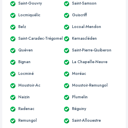
Saint-Gouvry
Saint-Samson
Locmiquélic
Guiscriff
Belz
Locoal-Mendon
Saint-Caradec-Trégomel
Kernascléden
Quéven
Saint-Pierre-Quiberon
Bignan
La Chapelle-Neuve
Locminé
Moréac
Moustoir-Ac
Moustoir-Remungol
Naizin
Plumelin
Radenac
Réguiny
Remungol
Saint-Allouestre