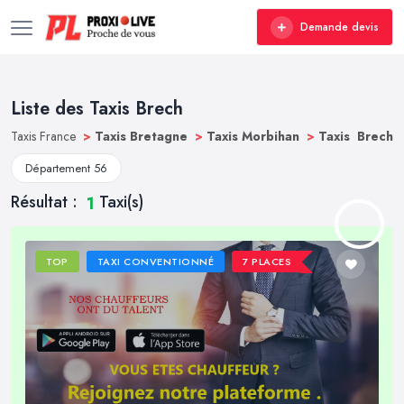
Demande devis
Liste des Taxis Brech
Taxis France
>
Taxis Bretagne
>
Taxis Morbihan
>
Taxis Brech
Département 56
Résultat :
Taxi(s)
1
TOP
TAXI CONVENTIONNÉ
7 PLACES