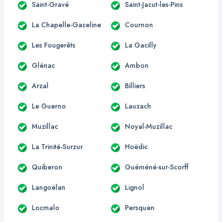
Saint-Gravé
Saint-Jacut-les-Pins
La Chapelle-Gaceline
Cournon
Les Fougerêts
La Gacilly
Glénac
Ambon
Arzal
Billiers
Le Guerno
Lauzach
Muzillac
Noyal-Muzillac
La Trinité-Surzur
Hoëdic
Quiberon
Guéméné-sur-Scorff
Langoëlan
Lignol
Locmalo
Persquen