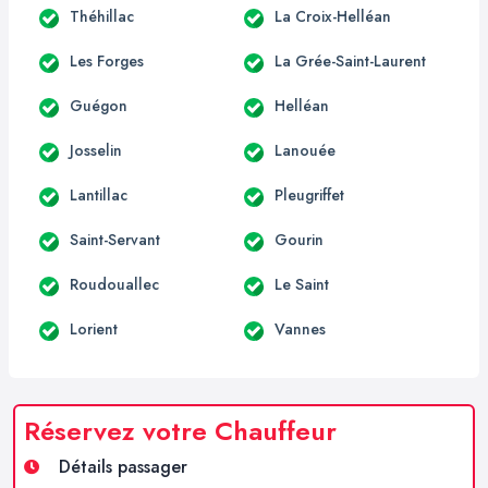
Théhillac
La Croix-Helléan
Les Forges
La Grée-Saint-Laurent
Guégon
Helléan
Josselin
Lanouée
Lantillac
Pleugriffet
Saint-Servant
Gourin
Roudouallec
Le Saint
Lorient
Vannes
Réservez votre Chauffeur
Détails passager