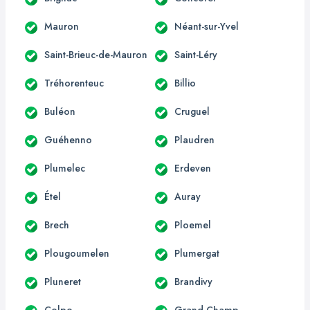
Mauron
Néant-sur-Yvel
Saint-Brieuc-de-Mauron
Saint-Léry
Tréhorenteuc
Billio
Buléon
Cruguel
Guéhenno
Plaudren
Plumelec
Erdeven
Étel
Auray
Brech
Ploemel
Plougoumelen
Plumergat
Pluneret
Brandivy
Colpo
Grand-Champ