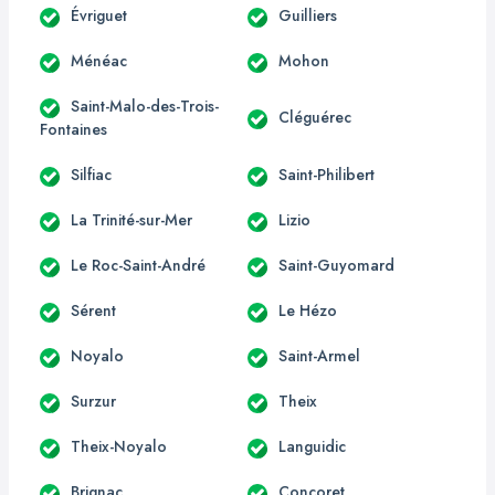
Évriguet
Guilliers
Ménéac
Mohon
Saint-Malo-des-Trois-
Cléguérec
Fontaines
Silfiac
Saint-Philibert
La Trinité-sur-Mer
Lizio
Le Roc-Saint-André
Saint-Guyomard
Sérent
Le Hézo
Noyalo
Saint-Armel
Surzur
Theix
Theix-Noyalo
Languidic
Brignac
Concoret