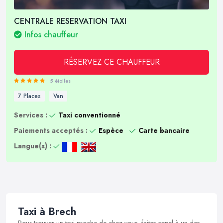
CENTRALE RESERVATION TAXI
Infos chauffeur
RÉSERVEZ CE CHAUFFEUR
5 étoiles
7 Places
Van
Services :
Taxi conventionné
Paiements acceptés :
Espèce
Carte bancaire
Langue(s) :
Taxi à Brech
Pour trouver un taxi proche de chez vous, faites appel à un des