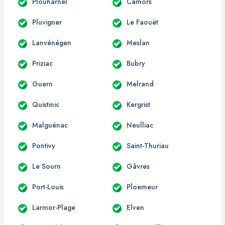
Plouharnel
Camors
Pluvigner
Le Faouët
Lanvénégen
Meslan
Priziac
Bubry
Guern
Melrand
Quistinic
Kergrist
Malguénac
Neulliac
Pontivy
Saint-Thuriau
Le Sourn
Gâvres
Port-Louis
Ploemeur
Larmor-Plage
Elven