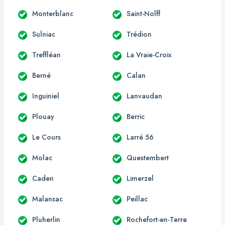
Monterblanc
Saint-Nolff
Sulniac
Trédion
Treffléan
La Vraie-Croix
Berné
Calan
Inguiniel
Lanvaudan
Plouay
Berric
Le Cours
Larré 56
Molac
Questembert
Caden
Limerzel
Malansac
Peillac
Pluherlin
Rochefort-en-Terre