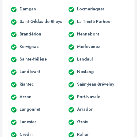
Damgan
Locmariaquer
Saint-Gildas-de-Rhuys
La Trinité-Porhoët
Brandérion
Hennebont
Kervignac
Merlevenez
Sainte-Hélène
Landaul
Landévant
Nostang
Riantec
Saint-Jean-Brévelay
Arzon
Port-Navalo
Langonnet
Arradon
Lanester
Groix
Crédin
Rohan