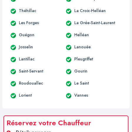
Théhillac
La Croix-Helléan
Les Forges
La Grée-Saint-Laurent
Guégon
Helléan
Josselin
Lanouée
Lantillac
Pleugriffet
Saint-Servant
Gourin
Roudouallec
Le Saint
Lorient
Vannes
Réservez votre Chauffeur