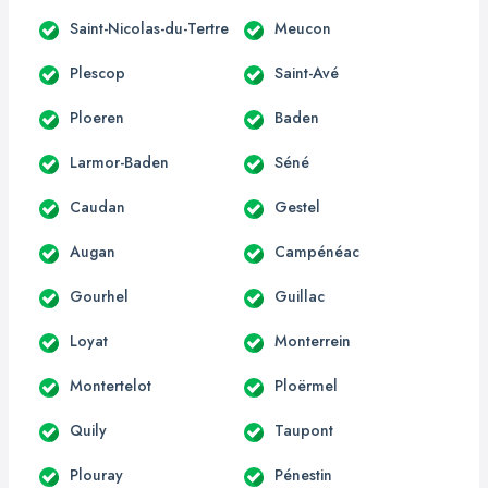
Saint-Nicolas-du-Tertre
Meucon
Plescop
Saint-Avé
Ploeren
Baden
Larmor-Baden
Séné
Caudan
Gestel
Augan
Campénéac
Gourhel
Guillac
Loyat
Monterrein
Montertelot
Ploërmel
Quily
Taupont
Plouray
Pénestin