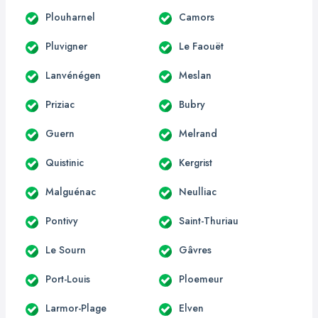
Plouharnel
Camors
Pluvigner
Le Faouët
Lanvénégen
Meslan
Priziac
Bubry
Guern
Melrand
Quistinic
Kergrist
Malguénac
Neulliac
Pontivy
Saint-Thuriau
Le Sourn
Gâvres
Port-Louis
Ploemeur
Larmor-Plage
Elven