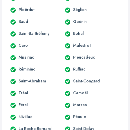
Ploërdut
Séglien
Baud
Guénin
Saint-Barthélemy
Bohal
Caro
Malestroit
Missiriac
Pleucadeuc
Réminiac
Ruffiac
Saint-Abraham
Saint-Congard
Tréal
Camoël
Férel
Marzan
Nivillac
Péaule
La Roche-Bernard
Saint-Dolay