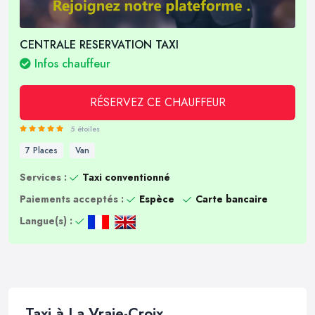
CENTRALE RESERVATION TAXI
Infos chauffeur
RÉSERVEZ CE CHAUFFEUR
5 étoiles
7 Places
Van
Services :
Taxi conventionné
Paiements acceptés :
Espèce
Carte bancaire
Langue(s) :
Taxi à La Vraie-Croix