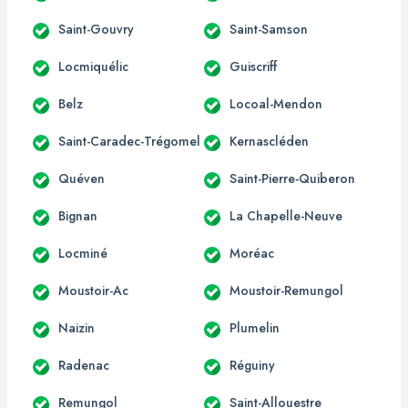
Saint-Gouvry
Saint-Samson
Locmiquélic
Guiscriff
Belz
Locoal-Mendon
Saint-Caradec-Trégomel
Kernascléden
Quéven
Saint-Pierre-Quiberon
Bignan
La Chapelle-Neuve
Locminé
Moréac
Moustoir-Ac
Moustoir-Remungol
Naizin
Plumelin
Radenac
Réguiny
Remungol
Saint-Allouestre