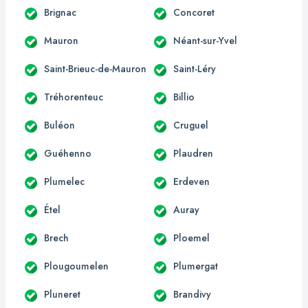
Brignac
Concoret
Mauron
Néant-sur-Yvel
Saint-Brieuc-de-Mauron
Saint-Léry
Tréhorenteuc
Billio
Buléon
Cruguel
Guéhenno
Plaudren
Plumelec
Erdeven
Étel
Auray
Brech
Ploemel
Plougoumelen
Plumergat
Pluneret
Brandivy