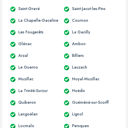
Saint-Gravé
Saint-Jacut-les-Pins
La Chapelle-Gaceline
Cournon
Les Fougerêts
La Gacilly
Glénac
Ambon
Arzal
Billiers
Le Guerno
Lauzach
Muzillac
Noyal-Muzillac
La Trinité-Surzur
Hoëdic
Quiberon
Guéméné-sur-Scorff
Langoëlan
Lignol
Locmalo
Persquen