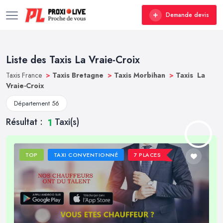
Demande devis
Liste des Taxis La Vraie-Croix
Taxis France
>
Taxis Bretagne
>
Taxis Morbihan
>
Taxis La
Vraie-Croix
Département 56
Résultat :
Taxi(s)
1
TOP
TAXI CONVENTIONNÉ
7 PLACES