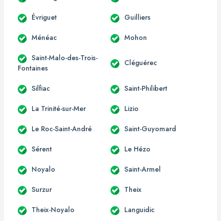
Évriguet
Guilliers
Ménéac
Mohon
Saint-Malo-des-Trois-
Cléguérec
Fontaines
Silfiac
Saint-Philibert
La Trinité-sur-Mer
Lizio
Le Roc-Saint-André
Saint-Guyomard
Sérent
Le Hézo
Noyalo
Saint-Armel
Surzur
Theix
Theix-Noyalo
Languidic