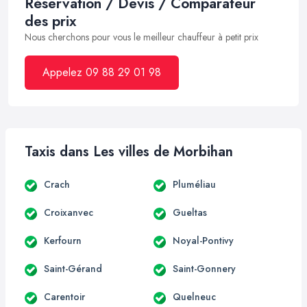
Réservation / Devis / Comparateur
des prix
Nous cherchons pour vous le meilleur chauffeur à petit prix
Appelez 09 88 29 01 98
Taxis dans Les villes de Morbihan
Crach
Pluméliau
Croixanvec
Gueltas
Kerfourn
Noyal-Pontivy
Saint-Gérand
Saint-Gonnery
Carentoir
Quelneuc