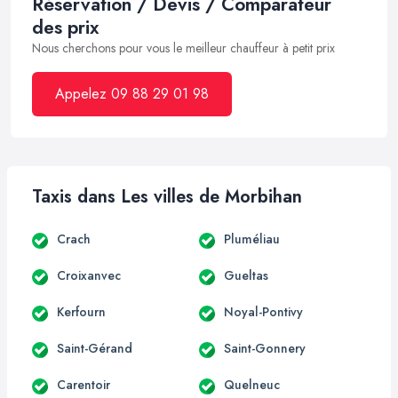
Réservation / Devis / Comparateur
des prix
Nous cherchons pour vous le meilleur chauffeur à petit prix
Appelez 09 88 29 01 98
Taxis dans Les villes de Morbihan
Crach
Pluméliau
Croixanvec
Gueltas
Kerfourn
Noyal-Pontivy
Saint-Gérand
Saint-Gonnery
Carentoir
Quelneuc