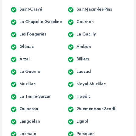
Saint-Gravé
Saint-Jacut-les-Pins
La Chapelle-Gaceline
Cournon
Les Fougerêts
La Gacilly
Glénac
Ambon
Arzal
Billiers
Le Guerno
Lauzach
Muzillac
Noyal-Muzillac
La Trinité-Surzur
Hoëdic
Quiberon
Guéméné-sur-Scorff
Langoëlan
Lignol
Locmalo
Persquen