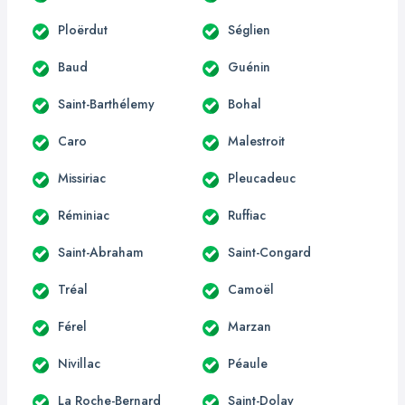
Ploërdut
Séglien
Baud
Guénin
Saint-Barthélemy
Bohal
Caro
Malestroit
Missiriac
Pleucadeuc
Réminiac
Ruffiac
Saint-Abraham
Saint-Congard
Tréal
Camoël
Férel
Marzan
Nivillac
Péaule
La Roche-Bernard
Saint-Dolay