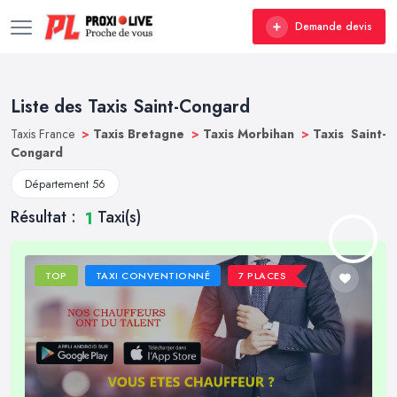
Demande devis
Liste des Taxis Saint-Congard
Taxis France
>
Taxis Bretagne
>
Taxis Morbihan
>
Taxis Saint-
Congard
Département 56
Résultat :
Taxi(s)
1
TOP
TAXI CONVENTIONNÉ
7 PLACES