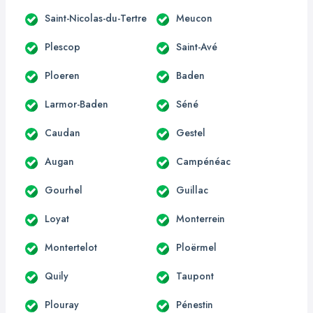
Saint-Nicolas-du-Tertre
Meucon
Plescop
Saint-Avé
Ploeren
Baden
Larmor-Baden
Séné
Caudan
Gestel
Augan
Campénéac
Gourhel
Guillac
Loyat
Monterrein
Montertelot
Ploërmel
Quily
Taupont
Plouray
Pénestin