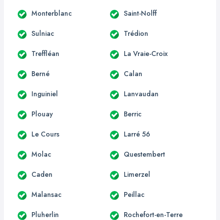
Monterblanc
Saint-Nolff
Sulniac
Trédion
Treffléan
La Vraie-Croix
Berné
Calan
Inguiniel
Lanvaudan
Plouay
Berric
Le Cours
Larré 56
Molac
Questembert
Caden
Limerzel
Malansac
Peillac
Pluherlin
Rochefort-en-Terre