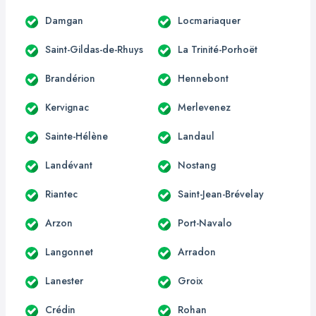
Damgan
Locmariaquer
Saint-Gildas-de-Rhuys
La Trinité-Porhoët
Brandérion
Hennebont
Kervignac
Merlevenez
Sainte-Hélène
Landaul
Landévant
Nostang
Riantec
Saint-Jean-Brévelay
Arzon
Port-Navalo
Langonnet
Arradon
Lanester
Groix
Crédin
Rohan