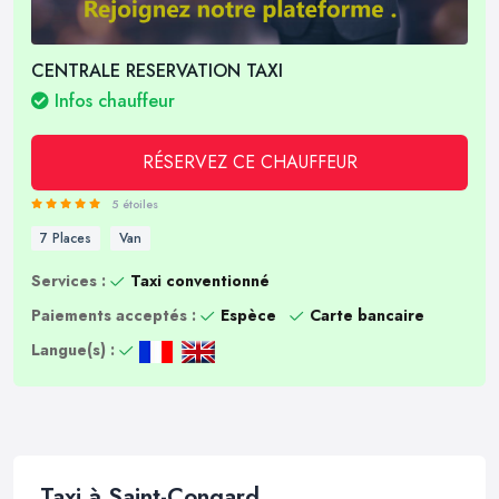
CENTRALE RESERVATION TAXI
Infos chauffeur
RÉSERVEZ CE CHAUFFEUR
5 étoiles
7 Places
Van
Services :
Taxi conventionné
Paiements acceptés :
Espèce
Carte bancaire
Langue(s) :
Taxi à Saint-Congard