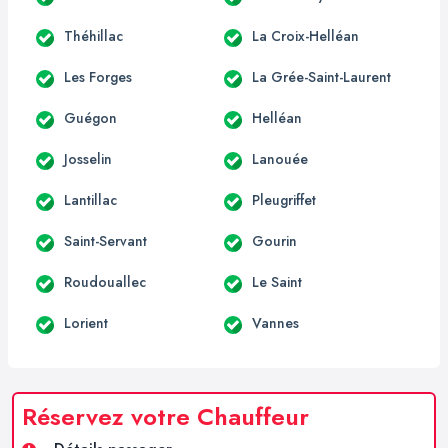
Théhillac
La Croix-Helléan
Les Forges
La Grée-Saint-Laurent
Guégon
Helléan
Josselin
Lanouée
Lantillac
Pleugriffet
Saint-Servant
Gourin
Roudouallec
Le Saint
Lorient
Vannes
Réservez votre Chauffeur