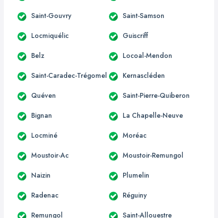
Saint-Gouvry
Saint-Samson
Locmiquélic
Guiscriff
Belz
Locoal-Mendon
Saint-Caradec-Trégomel
Kernascléden
Quéven
Saint-Pierre-Quiberon
Bignan
La Chapelle-Neuve
Locminé
Moréac
Moustoir-Ac
Moustoir-Remungol
Naizin
Plumelin
Radenac
Réguiny
Remungol
Saint-Allouestre