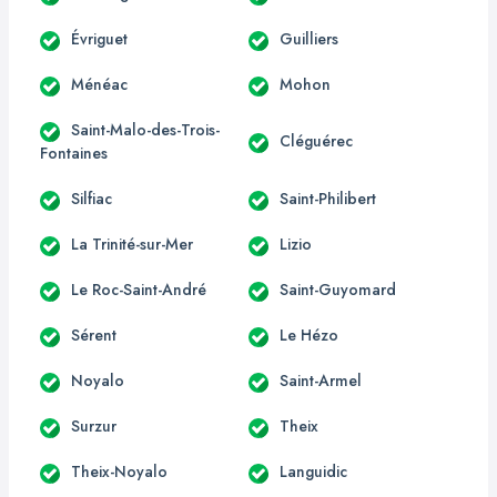
Évriguet
Guilliers
Ménéac
Mohon
Saint-Malo-des-Trois-
Cléguérec
Fontaines
Silfiac
Saint-Philibert
La Trinité-sur-Mer
Lizio
Le Roc-Saint-André
Saint-Guyomard
Sérent
Le Hézo
Noyalo
Saint-Armel
Surzur
Theix
Theix-Noyalo
Languidic