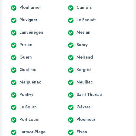
Plouharnel
Camors
Pluvigner
Le Faouët
Lanvénégen
Meslan
Priziac
Bubry
Guern
Melrand
Quistinic
Kergrist
Malguénac
Neulliac
Pontivy
Saint-Thuriau
Le Sourn
Gâvres
Port-Louis
Ploemeur
Larmor-Plage
Elven