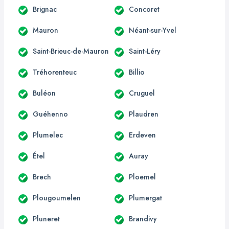
Brignac
Concoret
Mauron
Néant-sur-Yvel
Saint-Brieuc-de-Mauron
Saint-Léry
Tréhorenteuc
Billio
Buléon
Cruguel
Guéhenno
Plaudren
Plumelec
Erdeven
Étel
Auray
Brech
Ploemel
Plougoumelen
Plumergat
Pluneret
Brandivy