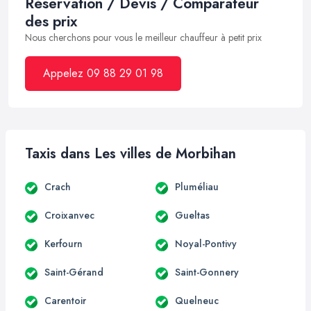
Réservation / Devis / Comparateur
des prix
Nous cherchons pour vous le meilleur chauffeur à petit prix
Appelez 09 88 29 01 98
Taxis dans Les villes de Morbihan
Crach
Pluméliau
Croixanvec
Gueltas
Kerfourn
Noyal-Pontivy
Saint-Gérand
Saint-Gonnery
Carentoir
Quelneuc