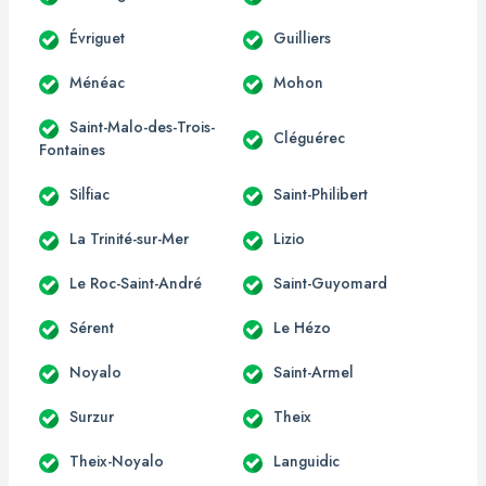
Évriguet
Guilliers
Ménéac
Mohon
Saint-Malo-des-Trois-
Cléguérec
Fontaines
Silfiac
Saint-Philibert
La Trinité-sur-Mer
Lizio
Le Roc-Saint-André
Saint-Guyomard
Sérent
Le Hézo
Noyalo
Saint-Armel
Surzur
Theix
Theix-Noyalo
Languidic