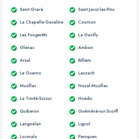
Saint-Gravé
Saint-Jacut-les-Pins
La Chapelle-Gaceline
Cournon
Les Fougerêts
La Gacilly
Glénac
Ambon
Arzal
Billiers
Le Guerno
Lauzach
Muzillac
Noyal-Muzillac
La Trinité-Surzur
Hoëdic
Quiberon
Guéméné-sur-Scorff
Langoëlan
Lignol
Locmalo
Persquen