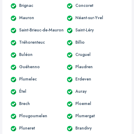
Brignac
Concoret
Mauron
Néant-sur-Yvel
Saint-Brieuc-de-Mauron
Saint-Léry
Tréhorenteuc
Billio
Buléon
Cruguel
Guéhenno
Plaudren
Plumelec
Erdeven
Étel
Auray
Brech
Ploemel
Plougoumelen
Plumergat
Pluneret
Brandivy