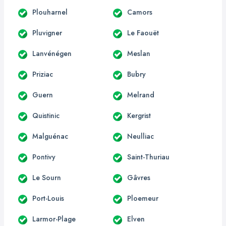
Plouharnel
Camors
Pluvigner
Le Faouët
Lanvénégen
Meslan
Priziac
Bubry
Guern
Melrand
Quistinic
Kergrist
Malguénac
Neulliac
Pontivy
Saint-Thuriau
Le Sourn
Gâvres
Port-Louis
Ploemeur
Larmor-Plage
Elven