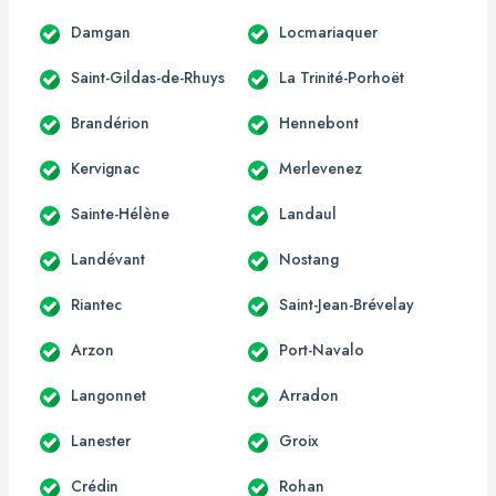
Damgan
Locmariaquer
Saint-Gildas-de-Rhuys
La Trinité-Porhoët
Brandérion
Hennebont
Kervignac
Merlevenez
Sainte-Hélène
Landaul
Landévant
Nostang
Riantec
Saint-Jean-Brévelay
Arzon
Port-Navalo
Langonnet
Arradon
Lanester
Groix
Crédin
Rohan