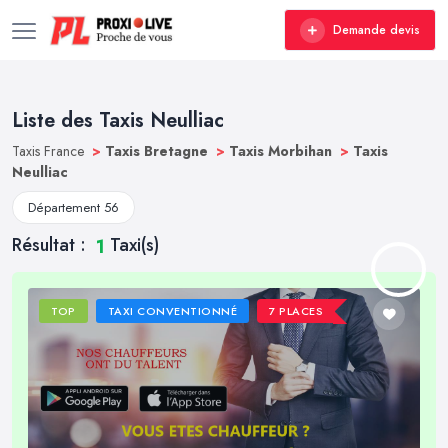
Demande devis
Liste des Taxis Neulliac
Taxis France
>
Taxis Bretagne
>
Taxis Morbihan
>
Taxis
Neulliac
Département 56
Résultat :
Taxi(s)
1
TOP
TAXI CONVENTIONNÉ
7 PLACES