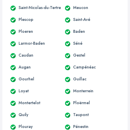
Saint-Nicolas-du-Tertre
Meucon
Plescop
Saint-Avé
Ploeren
Baden
Larmor-Baden
Séné
Caudan
Gestel
Augan
Campénéac
Gourhel
Guillac
Loyat
Monterrein
Montertelot
Ploërmel
Quily
Taupont
Plouray
Pénestin