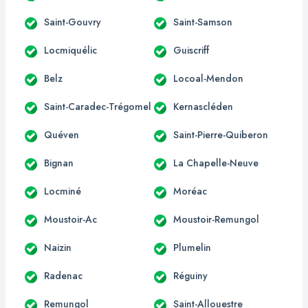
Saint-Gouvry
Saint-Samson
Locmiquélic
Guiscriff
Belz
Locoal-Mendon
Saint-Caradec-Trégomel
Kernascléden
Quéven
Saint-Pierre-Quiberon
Bignan
La Chapelle-Neuve
Locminé
Moréac
Moustoir-Ac
Moustoir-Remungol
Naizin
Plumelin
Radenac
Réguiny
Remungol
Saint-Allouestre