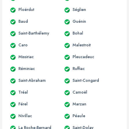
Ploërdut
Séglien
Baud
Guénin
Saint-Barthélemy
Bohal
Caro
Malestroit
Missiriac
Pleucadeuc
Réminiac
Ruffiac
Saint-Abraham
Saint-Congard
Tréal
Camoël
Férel
Marzan
Nivillac
Péaule
La Roche-Bernard
Saint-Dolay