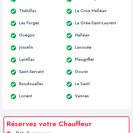
Théhillac
La Croix-Helléan
Les Forges
La Grée-Saint-Laurent
Guégon
Helléan
Josselin
Lanouée
Lantillac
Pleugriffet
Saint-Servant
Gourin
Roudouallec
Le Saint
Lorient
Vannes
Réservez votre Chauffeur