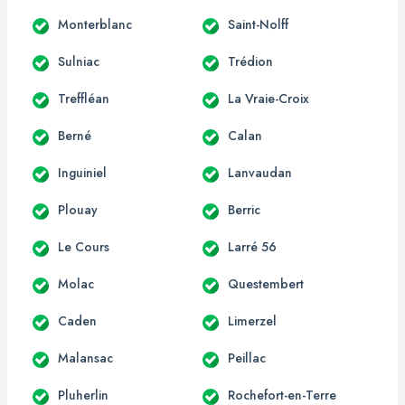
Monterblanc
Saint-Nolff
Sulniac
Trédion
Treffléan
La Vraie-Croix
Berné
Calan
Inguiniel
Lanvaudan
Plouay
Berric
Le Cours
Larré 56
Molac
Questembert
Caden
Limerzel
Malansac
Peillac
Pluherlin
Rochefort-en-Terre