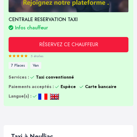
CENTRALE RESERVATION TAXI
Infos chauffeur
RÉSERVEZ CE CHAUFFEUR
5 étoiles
7 Places
Van
Services :
Taxi conventionné
Paiements acceptés :
Espèce
Carte bancaire
Langue(s) :
Taxi à Neulliac