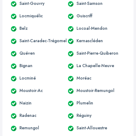
Saint-Gouvry
Saint-Samson
Locmiquélic
Guiscriff
Belz
Locoal-Mendon
Saint-Caradec-Trégomel
Kernascléden
Quéven
Saint-Pierre-Quiberon
Bignan
La Chapelle-Neuve
Locminé
Moréac
Moustoir-Ac
Moustoir-Remungol
Naizin
Plumelin
Radenac
Réguiny
Remungol
Saint-Allouestre