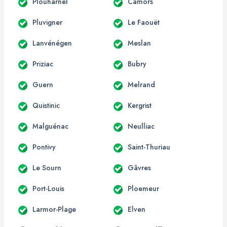
Plouharnel
Camors
Pluvigner
Le Faouët
Lanvénégen
Meslan
Priziac
Bubry
Guern
Melrand
Quistinic
Kergrist
Malguénac
Neulliac
Pontivy
Saint-Thuriau
Le Sourn
Gâvres
Port-Louis
Ploemeur
Larmor-Plage
Elven