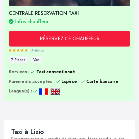
CENTRALE RESERVATION TAXI
Infos chauffeur
RÉSERVEZ CE CHAUFFEUR
5 étoiles
7 Places
Van
Services :
Taxi conventionné
Paiements acceptés :
Espèce
Carte bancaire
Langue(s) :
Taxi à Lizio
Pour trouver un taxi proche de chez vous, faites appel à un des