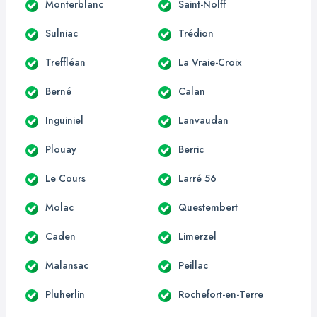
Monterblanc
Saint-Nolff
Sulniac
Trédion
Treffléan
La Vraie-Croix
Berné
Calan
Inguiniel
Lanvaudan
Plouay
Berric
Le Cours
Larré 56
Molac
Questembert
Caden
Limerzel
Malansac
Peillac
Pluherlin
Rochefort-en-Terre