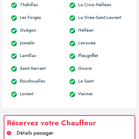
Théhillac
La Croix-Helléan
Les Forges
La Grée-Saint-Laurent
Guégon
Helléan
Josselin
Lanouée
Lantillac
Pleugriffet
Saint-Servant
Gourin
Roudouallec
Le Saint
Lorient
Vannes
Réservez votre Chauffeur
Détails passager