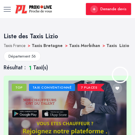
Demande devis
Liste des Taxis Lizio
Taxis France
>
Taxis Bretagne
>
Taxis Morbihan
>
Taxis Lizio
Département 56
Résultat :
Taxi(s)
1
TOP
TAXI CONVENTIONNÉ
7 PLACES