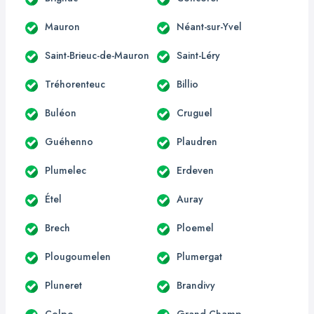
Mauron
Néant-sur-Yvel
Saint-Brieuc-de-Mauron
Saint-Léry
Tréhorenteuc
Billio
Buléon
Cruguel
Guéhenno
Plaudren
Plumelec
Erdeven
Étel
Auray
Brech
Ploemel
Plougoumelen
Plumergat
Pluneret
Brandivy
Colpo
Grand-Champ