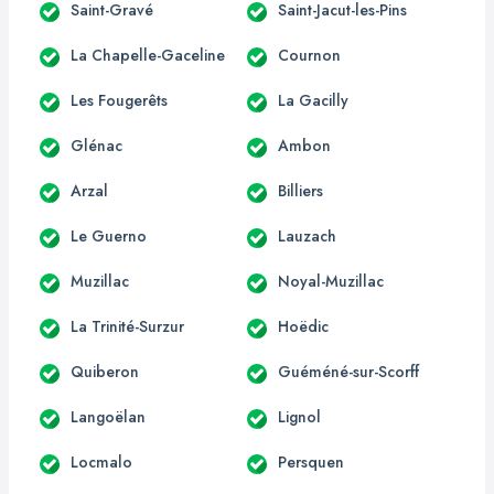
Saint-Gravé
Saint-Jacut-les-Pins
La Chapelle-Gaceline
Cournon
Les Fougerêts
La Gacilly
Glénac
Ambon
Arzal
Billiers
Le Guerno
Lauzach
Muzillac
Noyal-Muzillac
La Trinité-Surzur
Hoëdic
Quiberon
Guéméné-sur-Scorff
Langoëlan
Lignol
Locmalo
Persquen