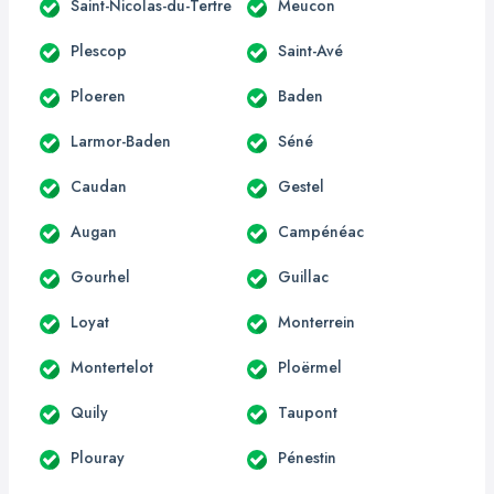
Saint-Nicolas-du-Tertre
Meucon
Plescop
Saint-Avé
Ploeren
Baden
Larmor-Baden
Séné
Caudan
Gestel
Augan
Campénéac
Gourhel
Guillac
Loyat
Monterrein
Montertelot
Ploërmel
Quily
Taupont
Plouray
Pénestin