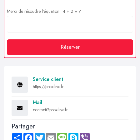
Merci de résoudre l'équation : 4 + 2 = ?
Réserver
Service client
https://proxilive.fr
Mail
contact@proxilive.fr
Partager
Share
Facebook
Twitter
Email
Message
Skype
Viber