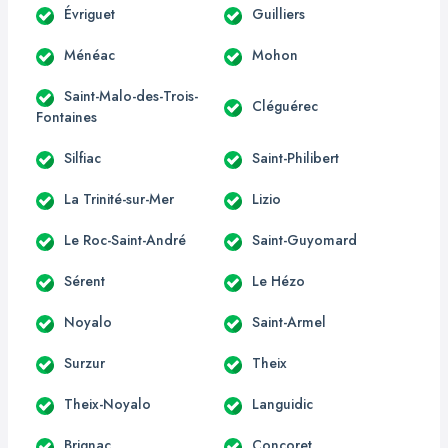
Évriguet
Guilliers
Ménéac
Mohon
Saint-Malo-des-Trois-
Cléguérec
Fontaines
Silfiac
Saint-Philibert
La Trinité-sur-Mer
Lizio
Le Roc-Saint-André
Saint-Guyomard
Sérent
Le Hézo
Noyalo
Saint-Armel
Surzur
Theix
Theix-Noyalo
Languidic
Brignac
Concoret