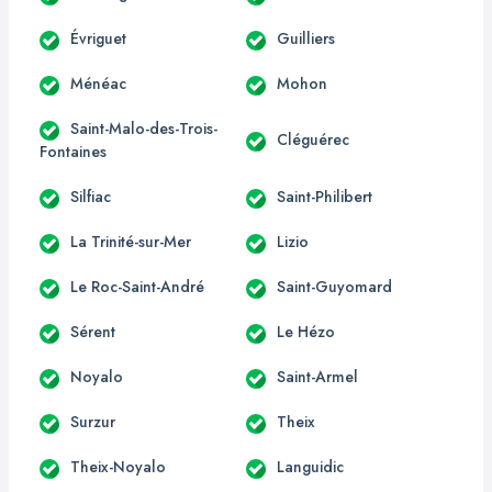
Évriguet
Guilliers
Ménéac
Mohon
Saint-Malo-des-Trois-
Cléguérec
Fontaines
Silfiac
Saint-Philibert
La Trinité-sur-Mer
Lizio
Le Roc-Saint-André
Saint-Guyomard
Sérent
Le Hézo
Noyalo
Saint-Armel
Surzur
Theix
Theix-Noyalo
Languidic