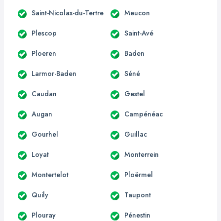
Saint-Nicolas-du-Tertre
Meucon
Plescop
Saint-Avé
Ploeren
Baden
Larmor-Baden
Séné
Caudan
Gestel
Augan
Campénéac
Gourhel
Guillac
Loyat
Monterrein
Montertelot
Ploërmel
Quily
Taupont
Plouray
Pénestin