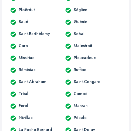
Ploërdut
Séglien
Baud
Guénin
Saint-Barthélemy
Bohal
Caro
Malestroit
Missiriac
Pleucadeuc
Réminiac
Ruffiac
Saint-Abraham
Saint-Congard
Tréal
Camoël
Férel
Marzan
Nivillac
Péaule
La Roche-Bernard
Saint-Dolay