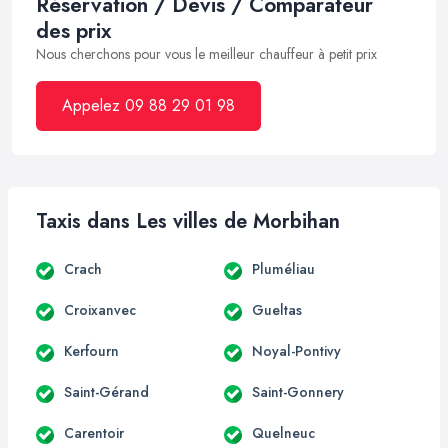
Réservation / Devis / Comparateur
des prix
Nous cherchons pour vous le meilleur chauffeur à petit prix
Appelez 09 88 29 01 98
Taxis dans Les villes de Morbihan
Crach
Pluméliau
Croixanvec
Gueltas
Kerfourn
Noyal-Pontivy
Saint-Gérand
Saint-Gonnery
Carentoir
Quelneuc