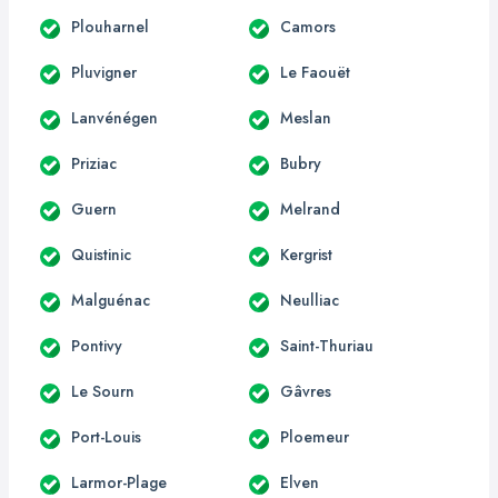
Plouharnel
Camors
Pluvigner
Le Faouët
Lanvénégen
Meslan
Priziac
Bubry
Guern
Melrand
Quistinic
Kergrist
Malguénac
Neulliac
Pontivy
Saint-Thuriau
Le Sourn
Gâvres
Port-Louis
Ploemeur
Larmor-Plage
Elven