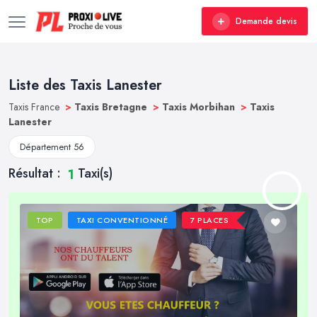
Demande devis
Liste des Taxis Lanester
Taxis France
>
Taxis Bretagne
>
Taxis Morbihan
>
Taxis
Lanester
Département 56
Résultat :
Taxi(s)
1
TOP
TAXI CONVENTIONNÉ
7 PLACES