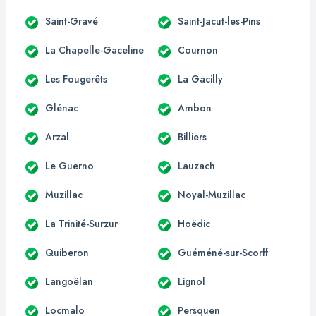
Saint-Gravé
Saint-Jacut-les-Pins
La Chapelle-Gaceline
Cournon
Les Fougerêts
La Gacilly
Glénac
Ambon
Arzal
Billiers
Le Guerno
Lauzach
Muzillac
Noyal-Muzillac
La Trinité-Surzur
Hoëdic
Quiberon
Guéméné-sur-Scorff
Langoëlan
Lignol
Locmalo
Persquen