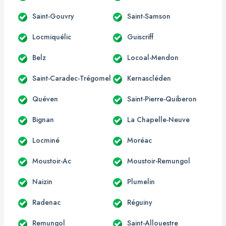
Saint-Gouvry
Saint-Samson
Locmiquélic
Guiscriff
Belz
Locoal-Mendon
Saint-Caradec-Trégomel
Kernascléden
Quéven
Saint-Pierre-Quiberon
Bignan
La Chapelle-Neuve
Locminé
Moréac
Moustoir-Ac
Moustoir-Remungol
Naizin
Plumelin
Radenac
Réguiny
Remungol
Saint-Allouestre