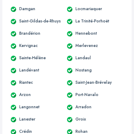
Damgan
Locmariaquer
Saint-Gildas-de-Rhuys
La Trinité-Porhoët
Brandérion
Hennebont
Kervignac
Merlevenez
Sainte-Hélène
Landaul
Landévant
Nostang
Riantec
Saint-Jean-Brévelay
Arzon
Port-Navalo
Langonnet
Arradon
Lanester
Groix
Crédin
Rohan