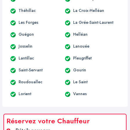
Théhillac
La Croix-Helléan
Les Forges
La Grée-Saint-Laurent
Guégon
Helléan
Josselin
Lanouée
Lantillac
Pleugriffet
Saint-Servant
Gourin
Roudouallec
Le Saint
Lorient
Vannes
Réservez votre Chauffeur