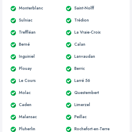
Monterblanc
Saint-Nolff
Sulniac
Trédion
Treffléan
La Vraie-Croix
Berné
Calan
Inguiniel
Lanvaudan
Plouay
Berric
Le Cours
Larré 56
Molac
Questembert
Caden
Limerzel
Malansac
Peillac
Pluherlin
Rochefort-en-Terre