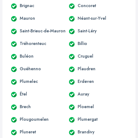
Brignac
Concoret
Mauron
Néant-sur-Yvel
Saint-Brieuc-de-Mauron
Saint-Léry
Tréhorenteuc
Billio
Buléon
Cruguel
Guéhenno
Plaudren
Plumelec
Erdeven
Étel
Auray
Brech
Ploemel
Plougoumelen
Plumergat
Pluneret
Brandivy