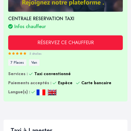
CENTRALE RESERVATION TAXI
Infos chauffeur
RÉSERVEZ CE CHAUFFEUR
5 étoiles
7 Places
Van
Services :
Taxi conventionné
Paiements acceptés :
Espèce
Carte bancaire
Langue(s) :
Taxi à Lanester