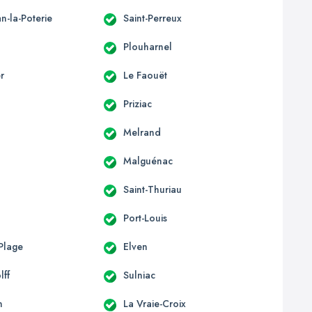
an-la-Poterie
Saint-Perreux
Plouharnel
r
Le Faouët
Priziac
Melrand
Malguénac
Saint-Thuriau
Port-Louis
Plage
Elven
lff
Sulniac
n
La Vraie-Croix