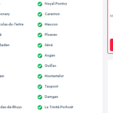
n
Noyal-Pontivy
onnery
Carentoir
Me
colas-du-Tertre
Meucon
é
Ploeren
-Baden
Séné
Augan
l
Guillac
ein
Montertelot
Taupont
n
Damgan
ildas-de-Rhuys
La Trinité-Porhoët