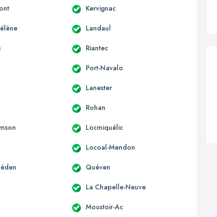
ont
Kervignac
Hélène
Landaul
g
Riantec
Port-Navalo
n
Lanester
Rohan
amson
Locmiquélic
Locoal-Mendon
léden
Quéven
La Chapelle-Neuve
Moustoir-Ac