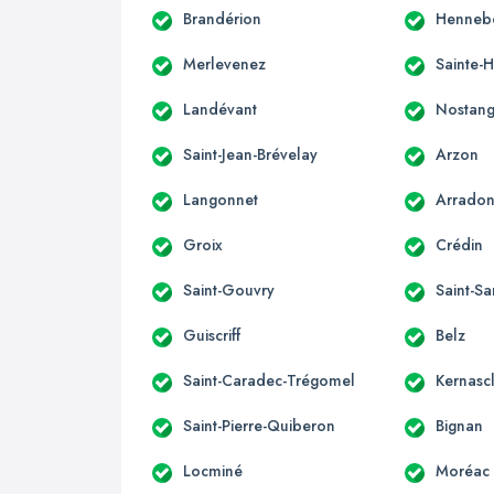
Brandérion
Henneb
Merlevenez
Sainte-
Landévant
Nostan
Saint-Jean-Brévelay
Arzon
Langonnet
Arrado
Groix
Crédin
Saint-Gouvry
Saint-S
Guiscriff
Belz
Saint-Caradec-Trégomel
Kernasc
Saint-Pierre-Quiberon
Bignan
Locminé
Moréac