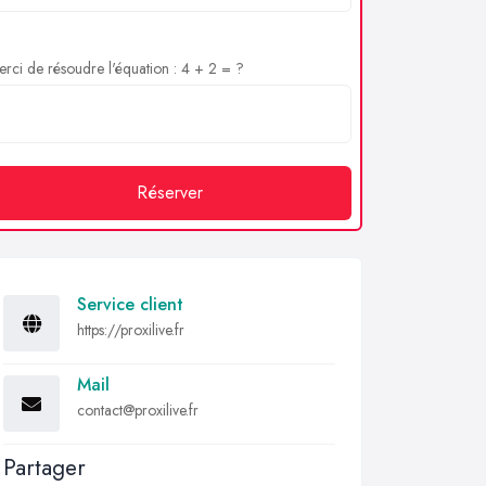
rci de résoudre l'équation : 4 + 2 = ?
Réserver
Service client
https://proxilive.fr
Mail
contact@proxilive.fr
Partager