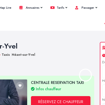
ap Live
Annuaires
Tarifs
Passager
r-Yvel
R
>
Taxis Néant-sur-Yvel
D
H
CENTRALE RESERVATION TAXI
Infos chauffeur
N
RÉSERVEZ CE CHAUFFEUR