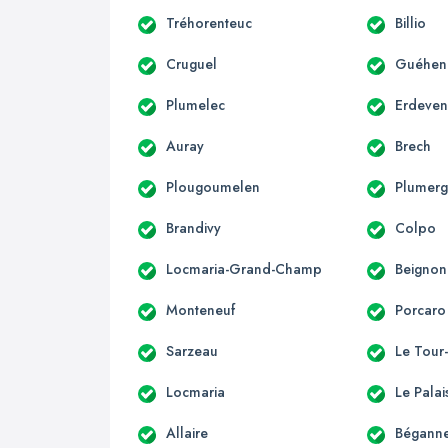
Tréhorenteuc
Billio
Cruguel
Guéhen
Plumelec
Erdeve
Auray
Brech
Plougoumelen
Plumerg
Brandivy
Colpo
Locmaria-Grand-Champ
Beignon
Monteneuf
Porcaro
Sarzeau
Le Tour
Locmaria
Le Palai
Allaire
Bégann