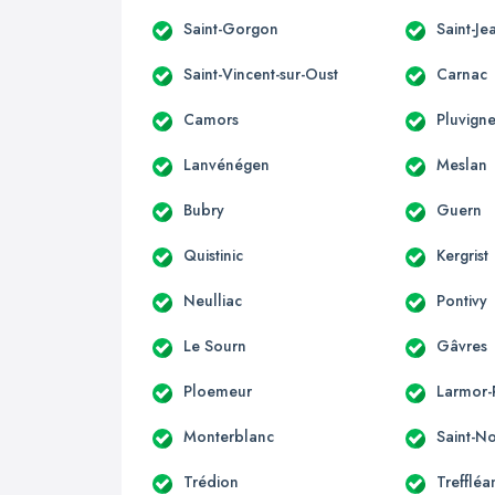
Saint-Gorgon
Saint-Je
Saint-Vincent-sur-Oust
Carnac
Camors
Pluvigne
Lanvénégen
Meslan
Bubry
Guern
Quistinic
Kergrist
Neulliac
Pontivy
Le Sourn
Gâvres
Ploemeur
Larmor-
Monterblanc
Saint-No
Trédion
Treffléa