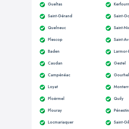
Gueltas
Kerfour
Saint-Gérand
Saint-G
Quelneuc
Saint-Ni
Plescop
Saint-Av
Baden
Larmor
Caudan
Gestel
Campénéac
Gourhe
Loyat
Monterr
Ploërmel
Quily
Plouray
Pénesti
Locmariaquer
Saint-G