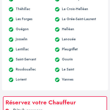
Théhillac
La Croix-Helléan
Les Forges
La Grée-Saint-Laurent
Guégon
Helléan
Josselin
Lanouée
Lantillac
Pleugriffet
Saint-Servant
Gourin
Roudouallec
Le Saint
Lorient
Vannes
Réservez votre Chauffeur