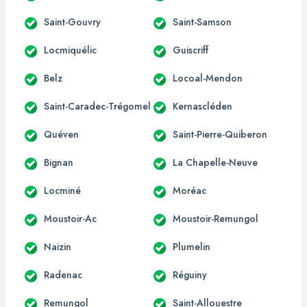
Saint-Gouvry
Saint-Samson
Locmiquélic
Guiscriff
Belz
Locoal-Mendon
Saint-Caradec-Trégomel
Kernascléden
Quéven
Saint-Pierre-Quiberon
Bignan
La Chapelle-Neuve
Locminé
Moréac
Moustoir-Ac
Moustoir-Remungol
Naizin
Plumelin
Radenac
Réguiny
Remungol
Saint-Allouestre