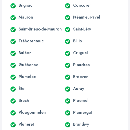
Brignac
Concoret
Mauron
Néant-sur-Yvel
Saint-Brieuc-de-Mauron
Saint-Léry
Tréhorenteuc
Billio
Buléon
Cruguel
Guéhenno
Plaudren
Plumelec
Erdeven
Étel
Auray
Brech
Ploemel
Plougoumelen
Plumergat
Pluneret
Brandivy