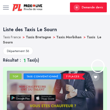
Demande devis
Liste des Taxis Le Sourn
Taxis France
>
Taxis Bretagne
>
Taxis Morbihan
>
Taxis Le
Sourn
Département 56
Résultat :
Taxi(s)
1
TOP
TAXI CONVENTIONNÉ
7 PLACES