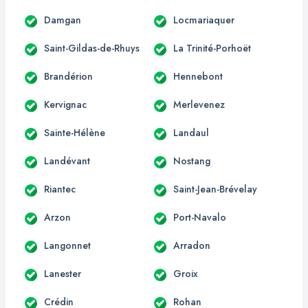
Damgan
Locmariaquer
Saint-Gildas-de-Rhuys
La Trinité-Porhoët
Brandérion
Hennebont
Kervignac
Merlevenez
Sainte-Hélène
Landaul
Landévant
Nostang
Riantec
Saint-Jean-Brévelay
Arzon
Port-Navalo
Langonnet
Arradon
Lanester
Groix
Crédin
Rohan