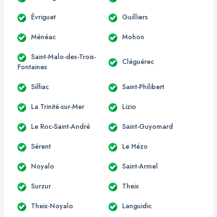
Évriguet
Guilliers
Ménéac
Mohon
Saint-Malo-des-Trois-
Cléguérec
Fontaines
Silfiac
Saint-Philibert
La Trinité-sur-Mer
Lizio
Le Roc-Saint-André
Saint-Guyomard
Sérent
Le Hézo
Noyalo
Saint-Armel
Surzur
Theix
Theix-Noyalo
Languidic