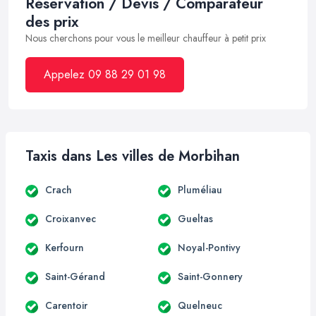
Réservation / Devis / Comparateur
des prix
Nous cherchons pour vous le meilleur chauffeur à petit prix
Appelez 09 88 29 01 98
Taxis dans Les villes de Morbihan
Crach
Pluméliau
Croixanvec
Gueltas
Kerfourn
Noyal-Pontivy
Saint-Gérand
Saint-Gonnery
Carentoir
Quelneuc