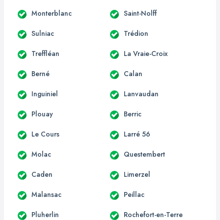
Monterblanc
Saint-Nolff
Sulniac
Trédion
Treffléan
La Vraie-Croix
Berné
Calan
Inguiniel
Lanvaudan
Plouay
Berric
Le Cours
Larré 56
Molac
Questembert
Caden
Limerzel
Malansac
Peillac
Pluherlin
Rochefort-en-Terre