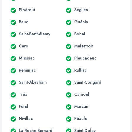
Ploërdut
Séglien
Baud
Guénin
Saint-Barthélemy
Bohal
Caro
Malestroit
Missiriac
Pleucadeuc
Réminiac
Ruffiac
Saint-Abraham
Saint-Congard
Tréal
Camoël
Férel
Marzan
Nivillac
Péaule
La Roche-Bernard
Saint-Dolay