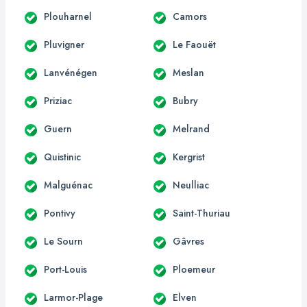
Plouharnel
Camors
Pluvigner
Le Faouët
Lanvénégen
Meslan
Priziac
Bubry
Guern
Melrand
Quistinic
Kergrist
Malguénac
Neulliac
Pontivy
Saint-Thuriau
Le Sourn
Gâvres
Port-Louis
Ploemeur
Larmor-Plage
Elven