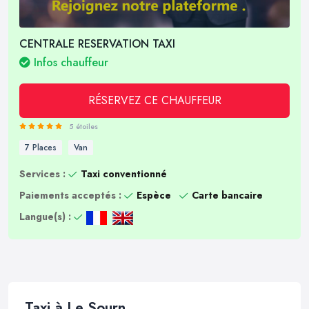
CENTRALE RESERVATION TAXI
Infos chauffeur
RÉSERVEZ CE CHAUFFEUR
5 étoiles
7 Places
Van
Services :
Taxi conventionné
Paiements acceptés :
Espèce
Carte bancaire
Langue(s) :
Taxi à Le Sourn