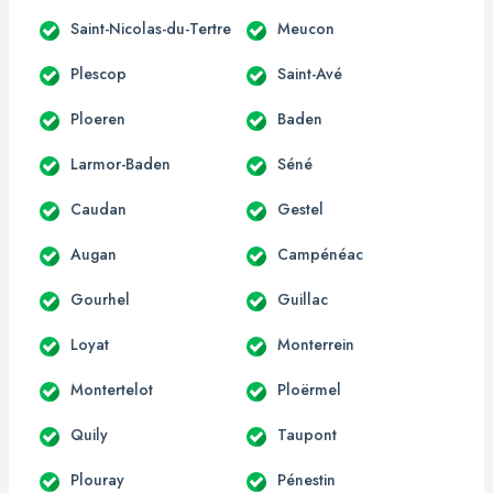
Saint-Nicolas-du-Tertre
Meucon
Plescop
Saint-Avé
Ploeren
Baden
Larmor-Baden
Séné
Caudan
Gestel
Augan
Campénéac
Gourhel
Guillac
Loyat
Monterrein
Montertelot
Ploërmel
Quily
Taupont
Plouray
Pénestin