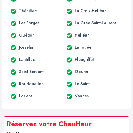
Théhillac
La Croix-Helléan
Les Forges
La Grée-Saint-Laurent
Guégon
Helléan
Josselin
Lanouée
Lantillac
Pleugriffet
Saint-Servant
Gourin
Roudouallec
Le Saint
Lorient
Vannes
Réservez votre Chauffeur