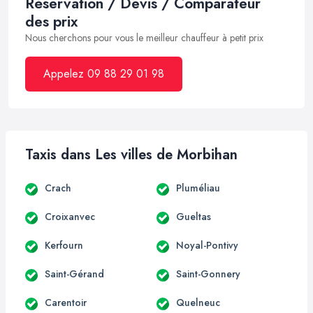
Réservation / Devis / Comparateur
des prix
Nous cherchons pour vous le meilleur chauffeur à petit prix
Appelez 09 88 29 01 98
Taxis dans Les villes de Morbihan
Crach
Pluméliau
Croixanvec
Gueltas
Kerfourn
Noyal-Pontivy
Saint-Gérand
Saint-Gonnery
Carentoir
Quelneuc