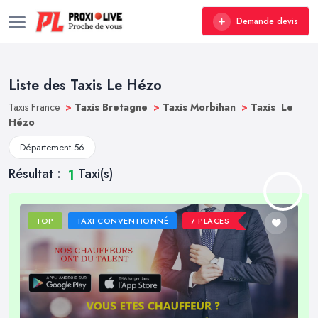
Demande devis
Liste des Taxis Le Hézo
Taxis France
>
Taxis Bretagne
>
Taxis Morbihan
>
Taxis Le
Hézo
Département 56
Résultat :
Taxi(s)
1
TOP
TAXI CONVENTIONNÉ
7 PLACES