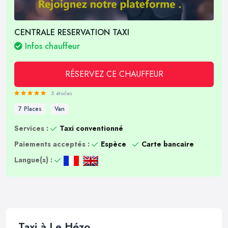
CENTRALE RESERVATION TAXI
Infos chauffeur
RÉSERVEZ CE CHAUFFEUR
5 étoiles
7 Places
Van
Services :
Taxi conventionné
Paiements acceptés :
Espèce
Carte bancaire
Langue(s) :
Taxi à Le Hézo