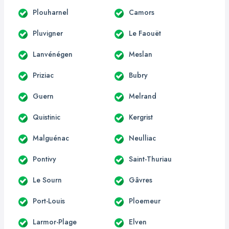
Plouharnel
Camors
Pluvigner
Le Faouët
Lanvénégen
Meslan
Priziac
Bubry
Guern
Melrand
Quistinic
Kergrist
Malguénac
Neulliac
Pontivy
Saint-Thuriau
Le Sourn
Gâvres
Port-Louis
Ploemeur
Larmor-Plage
Elven