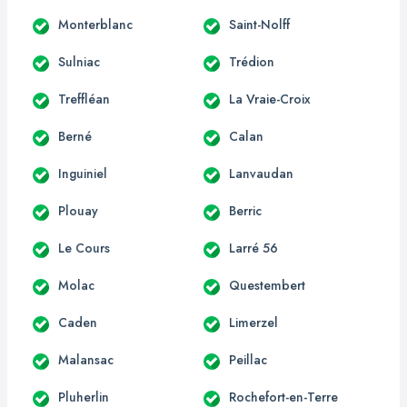
Monterblanc
Saint-Nolff
Sulniac
Trédion
Treffléan
La Vraie-Croix
Berné
Calan
Inguiniel
Lanvaudan
Plouay
Berric
Le Cours
Larré 56
Molac
Questembert
Caden
Limerzel
Malansac
Peillac
Pluherlin
Rochefort-en-Terre