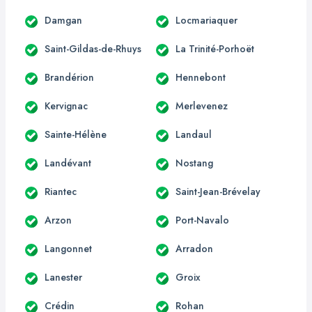
Damgan
Locmariaquer
Saint-Gildas-de-Rhuys
La Trinité-Porhoët
Brandérion
Hennebont
Kervignac
Merlevenez
Sainte-Hélène
Landaul
Landévant
Nostang
Riantec
Saint-Jean-Brévelay
Arzon
Port-Navalo
Langonnet
Arradon
Lanester
Groix
Crédin
Rohan