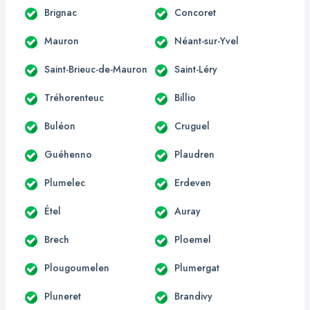
Brignac
Concoret
Mauron
Néant-sur-Yvel
Saint-Brieuc-de-Mauron
Saint-Léry
Tréhorenteuc
Billio
Buléon
Cruguel
Guéhenno
Plaudren
Plumelec
Erdeven
Étel
Auray
Brech
Ploemel
Plougoumelen
Plumergat
Pluneret
Brandivy