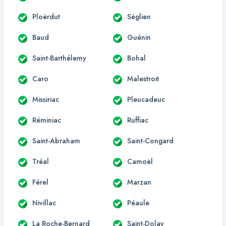
Ploërdut
Séglien
Baud
Guénin
Saint-Barthélemy
Bohal
Caro
Malestroit
Missiriac
Pleucadeuc
Réminiac
Ruffiac
Saint-Abraham
Saint-Congard
Tréal
Camoël
Férel
Marzan
Nivillac
Péaule
La Roche-Bernard
Saint-Dolay