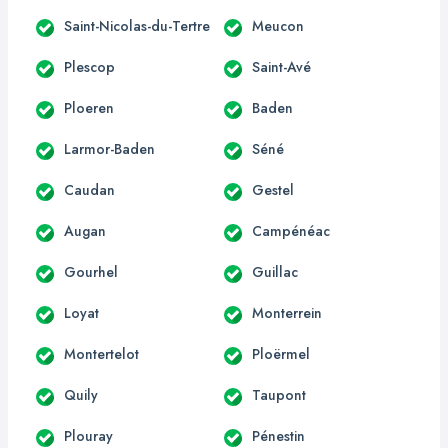
Saint-Nicolas-du-Tertre
Meucon
Plescop
Saint-Avé
Ploeren
Baden
Larmor-Baden
Séné
Caudan
Gestel
Augan
Campénéac
Gourhel
Guillac
Loyat
Monterrein
Montertelot
Ploërmel
Quily
Taupont
Plouray
Pénestin