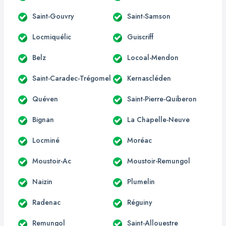
Saint-Gouvry
Saint-Samson
Locmiquélic
Guiscriff
Belz
Locoal-Mendon
Saint-Caradec-Trégomel
Kernascléden
Quéven
Saint-Pierre-Quiberon
Bignan
La Chapelle-Neuve
Locminé
Moréac
Moustoir-Ac
Moustoir-Remungol
Naizin
Plumelin
Radenac
Réguiny
Remungol
Saint-Allouestre