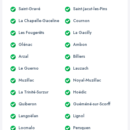
Saint-Gravé
Saint-Jacut-les-Pins
La Chapelle-Gaceline
Cournon
Les Fougerêts
La Gacilly
Glénac
Ambon
Arzal
Billiers
Le Guerno
Lauzach
Muzillac
Noyal-Muzillac
La Trinité-Surzur
Hoëdic
Quiberon
Guéméné-sur-Scorff
Langoëlan
Lignol
Locmalo
Persquen