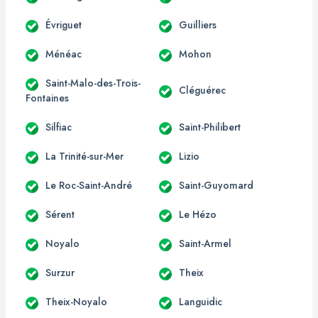
Évriguet
Guilliers
Ménéac
Mohon
Saint-Malo-des-Trois-
Cléguérec
Fontaines
Silfiac
Saint-Philibert
La Trinité-sur-Mer
Lizio
Le Roc-Saint-André
Saint-Guyomard
Sérent
Le Hézo
Noyalo
Saint-Armel
Surzur
Theix
Theix-Noyalo
Languidic