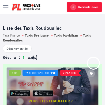
Demande devis
Liste des Taxis Roudouallec
Taxis France
>
Taxis Bretagne
>
Taxis Morbihan
>
Taxis
Roudouallec
Département 56
Résultat :
Taxi(s)
1
TOP
TAXI CONVENTIONNÉ
7 PLACES