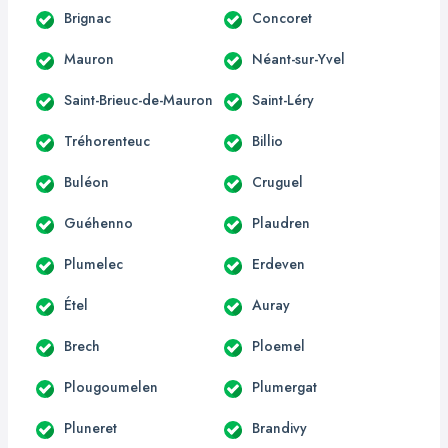
Brignac
Concoret
Mauron
Néant-sur-Yvel
Saint-Brieuc-de-Mauron
Saint-Léry
Tréhorenteuc
Billio
Buléon
Cruguel
Guéhenno
Plaudren
Plumelec
Erdeven
Étel
Auray
Brech
Ploemel
Plougoumelen
Plumergat
Pluneret
Brandivy