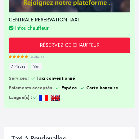
CENTRALE RESERVATION TAXI
Infos chauffeur
RÉSERVEZ CE CHAUFFEUR
5 étoiles
7 Places
Van
Services :
Taxi conventionné
Paiements acceptés :
Espèce
Carte bancaire
Langue(s) :
Taxi à Roudouallec