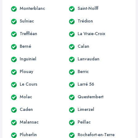
Monterblanc
Saint-Nolff
Sulniac
Trédion
Treffléan
La Vraie-Croix
Berné
Calan
Inguiniel
Lanvaudan
Plouay
Berric
Le Cours
Larré 56
Molac
Questembert
Caden
Limerzel
Malansac
Peillac
Pluherlin
Rochefort-en-Terre