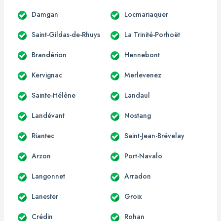
Damgan
Locmariaquer
Saint-Gildas-de-Rhuys
La Trinité-Porhoët
Brandérion
Hennebont
Kervignac
Merlevenez
Sainte-Hélène
Landaul
Landévant
Nostang
Riantec
Saint-Jean-Brévelay
Arzon
Port-Navalo
Langonnet
Arradon
Lanester
Groix
Crédin
Rohan