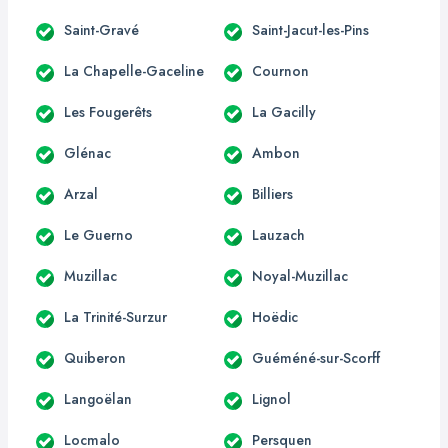
Saint-Gravé
Saint-Jacut-les-Pins
La Chapelle-Gaceline
Cournon
Les Fougerêts
La Gacilly
Glénac
Ambon
Arzal
Billiers
Le Guerno
Lauzach
Muzillac
Noyal-Muzillac
La Trinité-Surzur
Hoëdic
Quiberon
Guéméné-sur-Scorff
Langoëlan
Lignol
Locmalo
Persquen