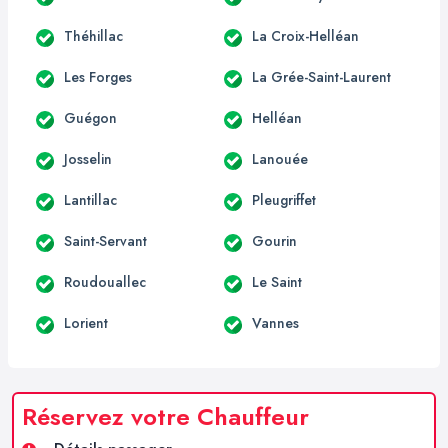
Théhillac
La Croix-Helléan
Les Forges
La Grée-Saint-Laurent
Guégon
Helléan
Josselin
Lanouée
Lantillac
Pleugriffet
Saint-Servant
Gourin
Roudouallec
Le Saint
Lorient
Vannes
Réservez votre Chauffeur