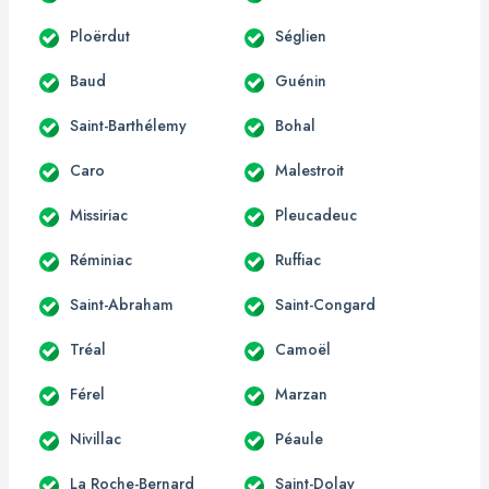
Ploërdut
Séglien
Baud
Guénin
Saint-Barthélemy
Bohal
Caro
Malestroit
Missiriac
Pleucadeuc
Réminiac
Ruffiac
Saint-Abraham
Saint-Congard
Tréal
Camoël
Férel
Marzan
Nivillac
Péaule
La Roche-Bernard
Saint-Dolay