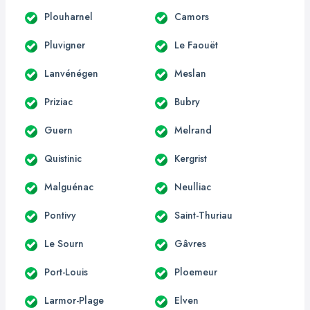
Plouharnel
Camors
Pluvigner
Le Faouët
Lanvénégen
Meslan
Priziac
Bubry
Guern
Melrand
Quistinic
Kergrist
Malguénac
Neulliac
Pontivy
Saint-Thuriau
Le Sourn
Gâvres
Port-Louis
Ploemeur
Larmor-Plage
Elven