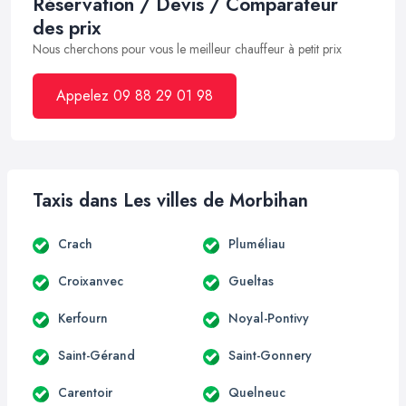
Réservation / Devis / Comparateur
des prix
Nous cherchons pour vous le meilleur chauffeur à petit prix
Appelez 09 88 29 01 98
Taxis dans Les villes de Morbihan
Crach
Pluméliau
Croixanvec
Gueltas
Kerfourn
Noyal-Pontivy
Saint-Gérand
Saint-Gonnery
Carentoir
Quelneuc