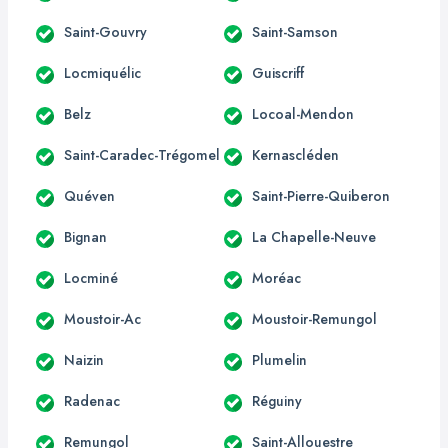
Saint-Gouvry
Saint-Samson
Locmiquélic
Guiscriff
Belz
Locoal-Mendon
Saint-Caradec-Trégomel
Kernascléden
Quéven
Saint-Pierre-Quiberon
Bignan
La Chapelle-Neuve
Locminé
Moréac
Moustoir-Ac
Moustoir-Remungol
Naizin
Plumelin
Radenac
Réguiny
Remungol
Saint-Allouestre