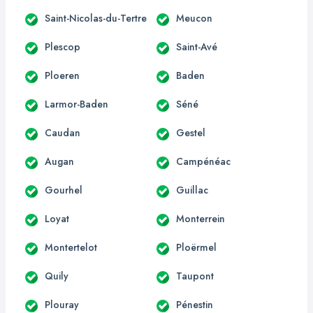
Saint-Nicolas-du-Tertre
Meucon
Plescop
Saint-Avé
Ploeren
Baden
Larmor-Baden
Séné
Caudan
Gestel
Augan
Campénéac
Gourhel
Guillac
Loyat
Monterrein
Montertelot
Ploërmel
Quily
Taupont
Plouray
Pénestin