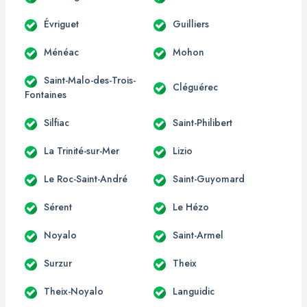
Évriguet
Guilliers
Ménéac
Mohon
Saint-Malo-des-Trois-
Cléguérec
Fontaines
Silfiac
Saint-Philibert
La Trinité-sur-Mer
Lizio
Le Roc-Saint-André
Saint-Guyomard
Sérent
Le Hézo
Noyalo
Saint-Armel
Surzur
Theix
Theix-Noyalo
Languidic