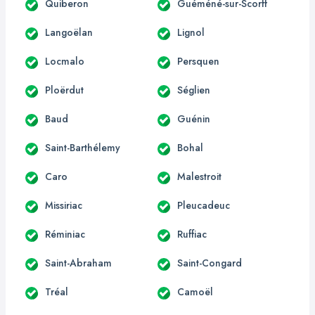
Quiberon
Guéméné-sur-Scorff
Langoëlan
Lignol
Locmalo
Persquen
Ploërdut
Séglien
Baud
Guénin
Saint-Barthélemy
Bohal
Caro
Malestroit
Missiriac
Pleucadeuc
Réminiac
Ruffiac
Saint-Abraham
Saint-Congard
Tréal
Camoël