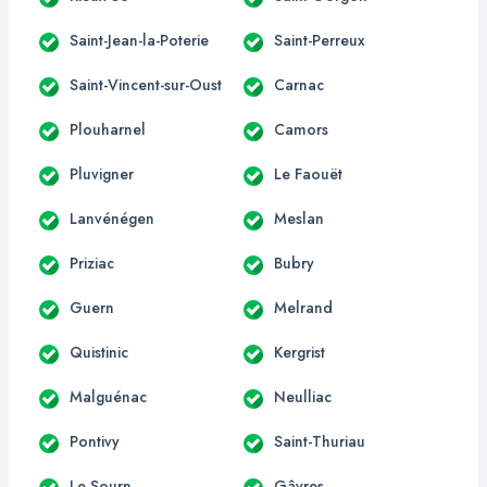
Saint-Jean-la-Poterie
Saint-Perreux
Saint-Vincent-sur-Oust
Carnac
Plouharnel
Camors
Pluvigner
Le Faouët
Lanvénégen
Meslan
Priziac
Bubry
Guern
Melrand
Quistinic
Kergrist
Malguénac
Neulliac
Pontivy
Saint-Thuriau
Le Sourn
Gâvres