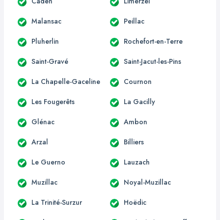
Caden
Limerzel
Malansac
Peillac
Pluherlin
Rochefort-en-Terre
Saint-Gravé
Saint-Jacut-les-Pins
La Chapelle-Gaceline
Cournon
Les Fougerêts
La Gacilly
Glénac
Ambon
Arzal
Billiers
Le Guerno
Lauzach
Muzillac
Noyal-Muzillac
La Trinité-Surzur
Hoëdic