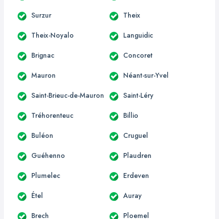
Surzur
Theix
Theix-Noyalo
Languidic
Brignac
Concoret
Mauron
Néant-sur-Yvel
Saint-Brieuc-de-Mauron
Saint-Léry
Tréhorenteuc
Billio
Buléon
Cruguel
Guéhenno
Plaudren
Plumelec
Erdeven
Étel
Auray
Brech
Ploemel