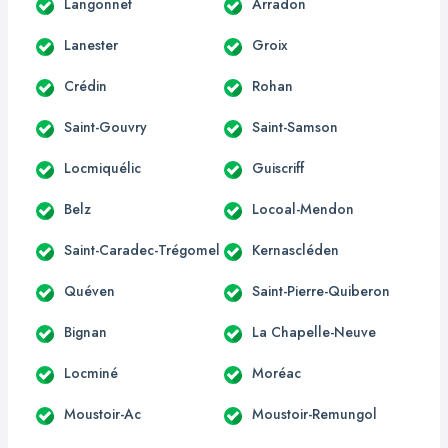
Langonnet
Arradon
Lanester
Groix
Crédin
Rohan
Saint-Gouvry
Saint-Samson
Locmiquélic
Guiscriff
Belz
Locoal-Mendon
Saint-Caradec-Trégomel
Kernascléden
Quéven
Saint-Pierre-Quiberon
Bignan
La Chapelle-Neuve
Locminé
Moréac
Moustoir-Ac
Moustoir-Remungol