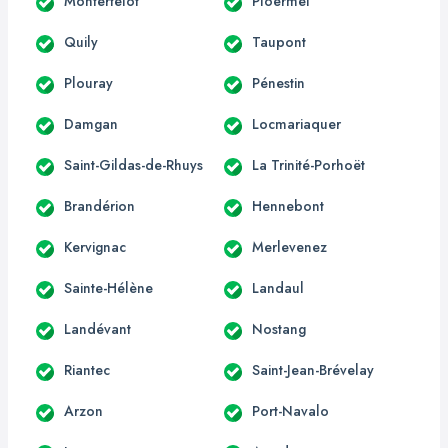
Montertelot
Ploërmel
Quily
Taupont
Plouray
Pénestin
Damgan
Locmariaquer
Saint-Gildas-de-Rhuys
La Trinité-Porhoët
Brandérion
Hennebont
Kervignac
Merlevenez
Sainte-Hélène
Landaul
Landévant
Nostang
Riantec
Saint-Jean-Brévelay
Arzon
Port-Navalo