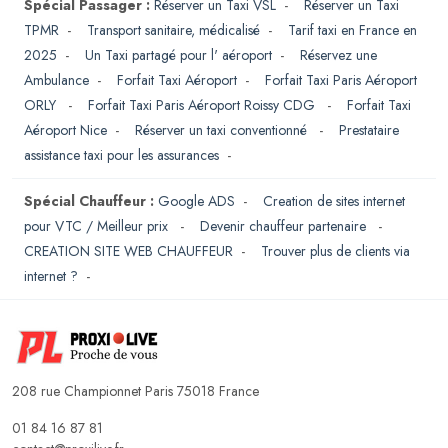
Spécial Passager :
Réserver un Taxi VSL
-
Réserver un Taxi
TPMR
-
Transport sanitaire, médicalisé
-
Tarif taxi en France en
2025
-
Un Taxi partagé pour l' aéroport
-
Réservez une
Ambulance
-
Forfait Taxi Aéroport
-
Forfait Taxi Paris Aéroport
ORLY
-
Forfait Taxi Paris Aéroport Roissy CDG
-
Forfait Taxi
Aéroport Nice
-
Réserver un taxi conventionné
-
Prestataire
assistance taxi pour les assurances
-
Spécial Chauffeur :
Google ADS
-
Creation de sites internet
pour VTC / Meilleur prix
-
Devenir chauffeur partenaire
-
CREATION SITE WEB CHAUFFEUR
-
Trouver plus de clients via
internet ?
-
208 rue Championnet Paris 75018 France
01 84 16 87 81