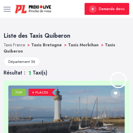
Demande devis
Liste des Taxis Quiberon
Taxis France
>
Taxis Bretagne
>
Taxis Morbihan
>
Taxis
Quiberon
Département 56
Résultat :
Taxi(s)
1
TOP
4 PLACES