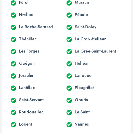
Férel
Marzan
Nivillac
Péaule
La Roche-Bernard
Saint-Dolay
Théhillac
La Croix-Helléan
Les Forges
La Grée-Saint-Laurent
Guégon
Helléan
Josselin
Lanouée
Lantillac
Pleugriffet
Saint-Servant
Gourin
Roudouallec
Le Saint
Lorient
Vannes