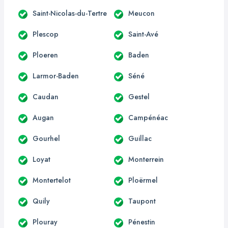
Saint-Nicolas-du-Tertre
Meucon
Plescop
Saint-Avé
Ploeren
Baden
Larmor-Baden
Séné
Caudan
Gestel
Augan
Campénéac
Gourhel
Guillac
Loyat
Monterrein
Montertelot
Ploërmel
Quily
Taupont
Plouray
Pénestin