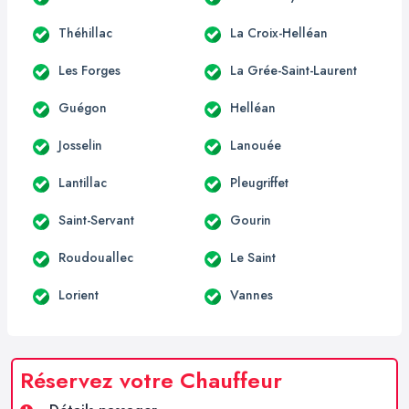
Théhillac
La Croix-Helléan
Les Forges
La Grée-Saint-Laurent
Guégon
Helléan
Josselin
Lanouée
Lantillac
Pleugriffet
Saint-Servant
Gourin
Roudouallec
Le Saint
Lorient
Vannes
Réservez votre Chauffeur