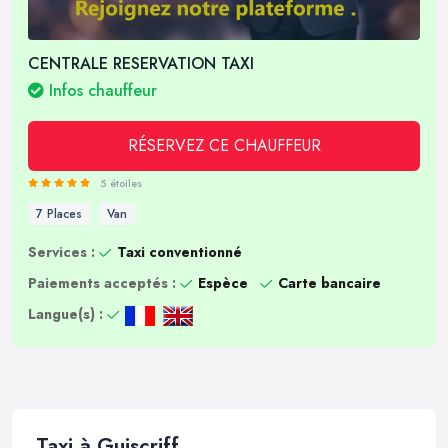
CENTRALE RESERVATION TAXI
Infos chauffeur
RÉSERVEZ CE CHAUFFEUR
5 étoiles
7 Places
Van
Services :
Taxi conventionné
Paiements acceptés :
Espèce
Carte bancaire
Langue(s) :
Taxi à Guiscriff