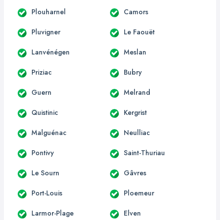
Plouharnel
Camors
Pluvigner
Le Faouët
Lanvénégen
Meslan
Priziac
Bubry
Guern
Melrand
Quistinic
Kergrist
Malguénac
Neulliac
Pontivy
Saint-Thuriau
Le Sourn
Gâvres
Port-Louis
Ploemeur
Larmor-Plage
Elven