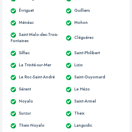
Évriguet
Guilliers
Ménéac
Mohon
Saint-Malo-des-Trois-
Cléguérec
Fontaines
Silfiac
Saint-Philibert
La Trinité-sur-Mer
Lizio
Le Roc-Saint-André
Saint-Guyomard
Sérent
Le Hézo
Noyalo
Saint-Armel
Surzur
Theix
Theix-Noyalo
Languidic