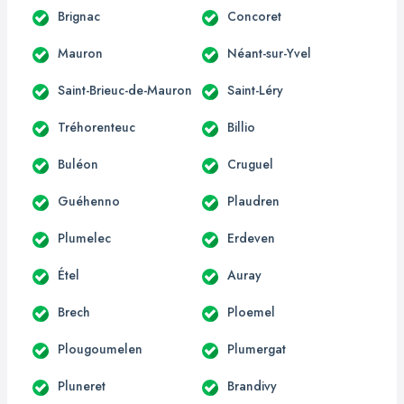
Brignac
Concoret
Mauron
Néant-sur-Yvel
Saint-Brieuc-de-Mauron
Saint-Léry
Tréhorenteuc
Billio
Buléon
Cruguel
Guéhenno
Plaudren
Plumelec
Erdeven
Étel
Auray
Brech
Ploemel
Plougoumelen
Plumergat
Pluneret
Brandivy