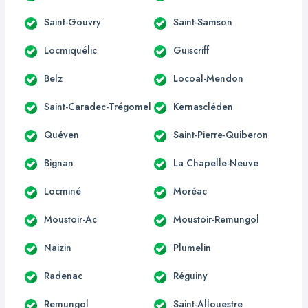
Saint-Gouvry
Saint-Samson
Locmiquélic
Guiscriff
Belz
Locoal-Mendon
Saint-Caradec-Trégomel
Kernascléden
Quéven
Saint-Pierre-Quiberon
Bignan
La Chapelle-Neuve
Locminé
Moréac
Moustoir-Ac
Moustoir-Remungol
Naizin
Plumelin
Radenac
Réguiny
Remungol
Saint-Allouestre