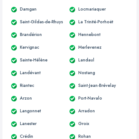
Damgan
Locmariaquer
Saint-Gildas-de-Rhuys
La Trinité-Porhoët
Brandérion
Hennebont
Kervignac
Merlevenez
Sainte-Hélène
Landaul
Landévant
Nostang
Riantec
Saint-Jean-Brévelay
Arzon
Port-Navalo
Langonnet
Arradon
Lanester
Groix
Crédin
Rohan