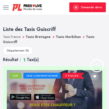
Demande devis
Liste des Taxis Guiscriff
Taxis France
>
Taxis Bretagne
>
Taxis Morbihan
>
Taxis
Guiscriff
Département 56
Résultat :
Taxi(s)
1
TOP
TAXI CONVENTIONNÉ
7 PLACES