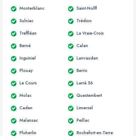
Monterblanc
Saint-Nolff
Sulniac
Trédion
Treffléan
La Vraie-Croix
Berné
Calan
Inguiniel
Lanvaudan
Plouay
Berric
Le Cours
Larré 56
Molac
Questembert
Caden
Limerzel
Malansac
Peillac
Pluherlin
Rochefort-en-Terre