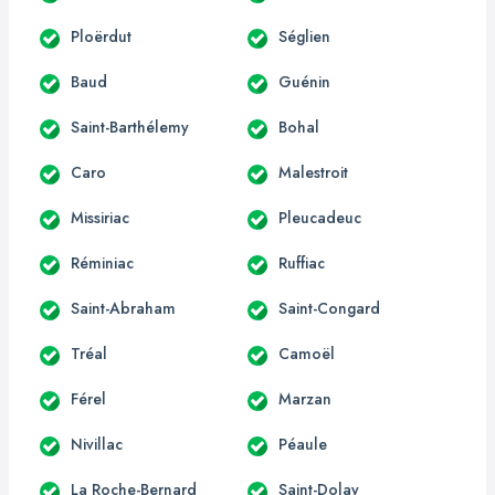
Ploërdut
Séglien
Baud
Guénin
Saint-Barthélemy
Bohal
Caro
Malestroit
Missiriac
Pleucadeuc
Réminiac
Ruffiac
Saint-Abraham
Saint-Congard
Tréal
Camoël
Férel
Marzan
Nivillac
Péaule
La Roche-Bernard
Saint-Dolay