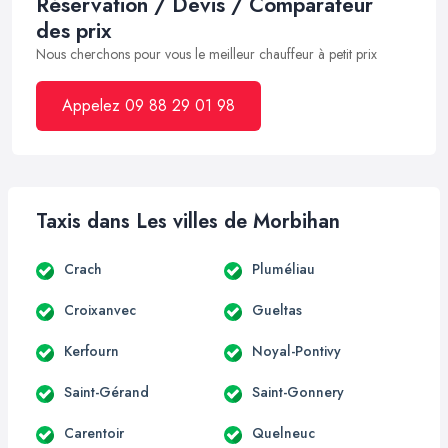
Réservation / Devis / Comparateur
des prix
Nous cherchons pour vous le meilleur chauffeur à petit prix
Appelez 09 88 29 01 98
Taxis dans Les villes de Morbihan
Crach
Pluméliau
Croixanvec
Gueltas
Kerfourn
Noyal-Pontivy
Saint-Gérand
Saint-Gonnery
Carentoir
Quelneuc