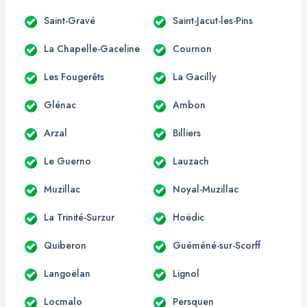
Saint-Gravé
Saint-Jacut-les-Pins
La Chapelle-Gaceline
Cournon
Les Fougerêts
La Gacilly
Glénac
Ambon
Arzal
Billiers
Le Guerno
Lauzach
Muzillac
Noyal-Muzillac
La Trinité-Surzur
Hoëdic
Quiberon
Guéméné-sur-Scorff
Langoëlan
Lignol
Locmalo
Persquen