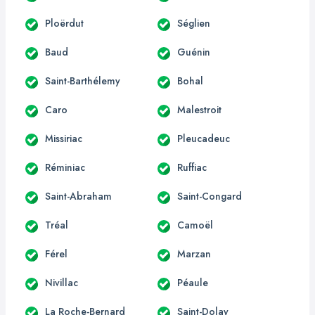
Ploërdut
Séglien
Baud
Guénin
Saint-Barthélemy
Bohal
Caro
Malestroit
Missiriac
Pleucadeuc
Réminiac
Ruffiac
Saint-Abraham
Saint-Congard
Tréal
Camoël
Férel
Marzan
Nivillac
Péaule
La Roche-Bernard
Saint-Dolay