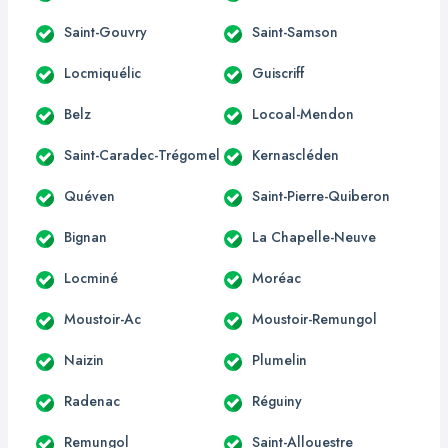
Saint-Gouvry
Saint-Samson
Locmiquélic
Guiscriff
Belz
Locoal-Mendon
Saint-Caradec-Trégomel
Kernascléden
Quéven
Saint-Pierre-Quiberon
Bignan
La Chapelle-Neuve
Locminé
Moréac
Moustoir-Ac
Moustoir-Remungol
Naizin
Plumelin
Radenac
Réguiny
Remungol
Saint-Allouestre