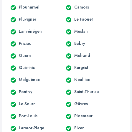
Plouharnel
Camors
Pluvigner
Le Faouët
Lanvénégen
Meslan
Priziac
Bubry
Guern
Melrand
Quistinic
Kergrist
Malguénac
Neulliac
Pontivy
Saint-Thuriau
Le Sourn
Gâvres
Port-Louis
Ploemeur
Larmor-Plage
Elven