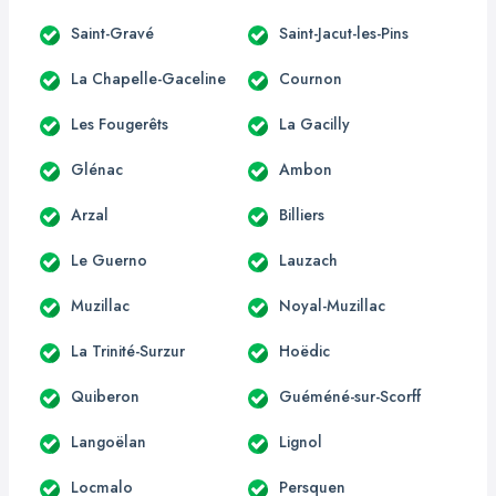
Saint-Gravé
Saint-Jacut-les-Pins
La Chapelle-Gaceline
Cournon
Les Fougerêts
La Gacilly
Glénac
Ambon
Arzal
Billiers
Le Guerno
Lauzach
Muzillac
Noyal-Muzillac
La Trinité-Surzur
Hoëdic
Quiberon
Guéméné-sur-Scorff
Langoëlan
Lignol
Locmalo
Persquen