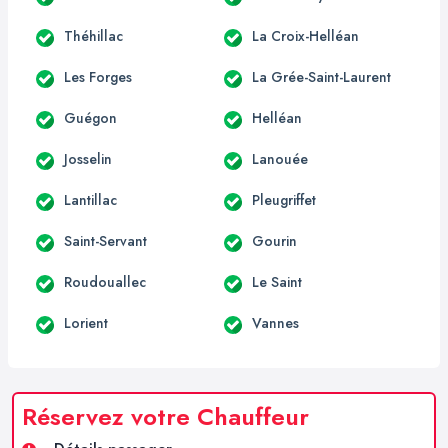
Théhillac
La Croix-Helléan
Les Forges
La Grée-Saint-Laurent
Guégon
Helléan
Josselin
Lanouée
Lantillac
Pleugriffet
Saint-Servant
Gourin
Roudouallec
Le Saint
Lorient
Vannes
Réservez votre Chauffeur