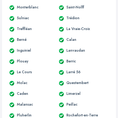
Monterblanc
Saint-Nolff
Sulniac
Trédion
Treffléan
La Vraie-Croix
Berné
Calan
Inguiniel
Lanvaudan
Plouay
Berric
Le Cours
Larré 56
Molac
Questembert
Caden
Limerzel
Malansac
Peillac
Pluherlin
Rochefort-en-Terre