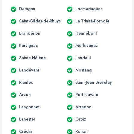
Damgan
Locmariaquer
Saint-Gildas-de-Rhuys
La Trinité-Porhoët
Brandérion
Hennebont
Kervignac
Merlevenez
Sainte-Hélène
Landaul
Landévant
Nostang
Riantec
Saint-Jean-Brévelay
Arzon
Port-Navalo
Langonnet
Arradon
Lanester
Groix
Crédin
Rohan