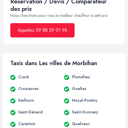
Réservation / Devis / Comparateur
des prix
Nous cherchons pour vous le meilleur chauffeur à petit prix
Appelez 09 88 29 01 98
Taxis dans Les villes de Morbihan
Crach
Pluméliau
Croixanvec
Gueltas
Kerfourn
Noyal-Pontivy
Saint-Gérand
Saint-Gonnery
Carentoir
Quelneuc