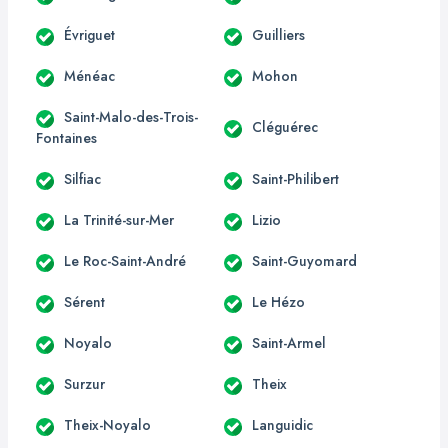
Évriguet
Guilliers
Ménéac
Mohon
Saint-Malo-des-Trois-
Cléguérec
Fontaines
Silfiac
Saint-Philibert
La Trinité-sur-Mer
Lizio
Le Roc-Saint-André
Saint-Guyomard
Sérent
Le Hézo
Noyalo
Saint-Armel
Surzur
Theix
Theix-Noyalo
Languidic