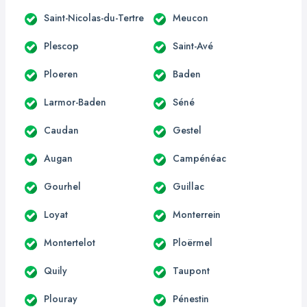
Saint-Nicolas-du-Tertre
Meucon
Plescop
Saint-Avé
Ploeren
Baden
Larmor-Baden
Séné
Caudan
Gestel
Augan
Campénéac
Gourhel
Guillac
Loyat
Monterrein
Montertelot
Ploërmel
Quily
Taupont
Plouray
Pénestin