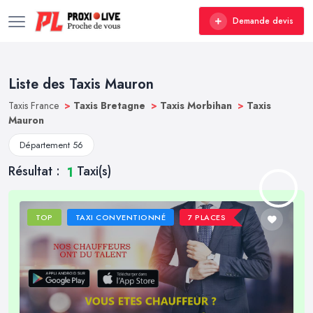
Demande devis
Liste des Taxis Mauron
Taxis France
>
Taxis Bretagne
>
Taxis Morbihan
>
Taxis
Mauron
Département 56
Résultat :
Taxi(s)
1
TOP
TAXI CONVENTIONNÉ
7 PLACES