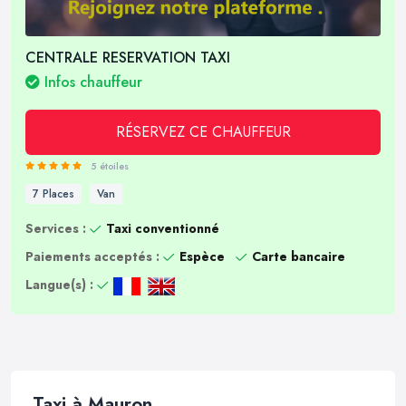
CENTRALE RESERVATION TAXI
Infos chauffeur
RÉSERVEZ CE CHAUFFEUR
5 étoiles
7 Places
Van
Services :
Taxi conventionné
Paiements acceptés :
Espèce
Carte bancaire
Langue(s) :
Taxi à Mauron