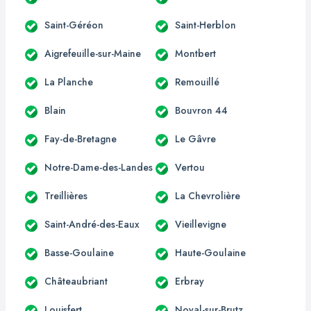
Saint-Géréon
Saint-Herblon
Aigrefeuille-sur-Maine
Montbert
La Planche
Remouillé
Blain
Bouvron 44
Fay-de-Bretagne
Le Gâvre
Notre-Dame-des-Landes
Vertou
Treillières
La Chevrolière
Saint-André-des-Eaux
Vieillevigne
Basse-Goulaine
Haute-Goulaine
Châteaubriant
Erbray
Louisfert
Noyal-sur-Brutz