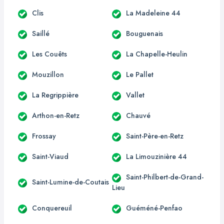
Clis
La Madeleine 44
Saillé
Bouguenais
Les Couêts
La Chapelle-Heulin
Mouzillon
Le Pallet
La Regrippière
Vallet
Arthon-en-Retz
Chauvé
Frossay
Saint-Père-en-Retz
Saint-Viaud
La Limouzinière 44
Saint-Philbert-de-Grand-
Saint-Lumine-de-Coutais
Lieu
Conquereuil
Guéméné-Penfao