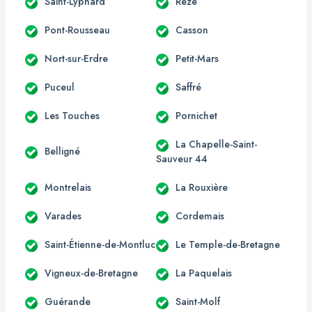
Saint-Lyphard
Rezé
Pont-Rousseau
Casson
Nort-sur-Erdre
Petit-Mars
Puceul
Saffré
Les Touches
Pornichet
La Chapelle-Saint-
Belligné
Sauveur 44
Montrelais
La Rouxière
Varades
Cordemais
Saint-Étienne-de-Montluc
Le Temple-de-Bretagne
Vigneux-de-Bretagne
La Paquelais
Guérande
Saint-Molf