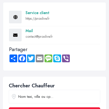
Service client
https://proxilive.fr
Mail
contact@proxilive.fr
Partager
Share
Facebook
Twitter
Email
Message
Skype
Viber
Chercher Chauffeur