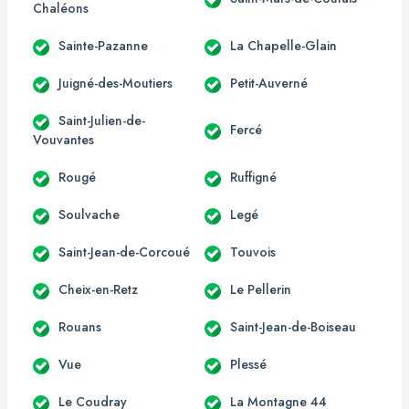
Chaléons
Sainte-Pazanne
La Chapelle-Glain
Juigné-des-Moutiers
Petit-Auverné
Saint-Julien-de-
Fercé
Vouvantes
Rougé
Ruffigné
Soulvache
Legé
Saint-Jean-de-Corcoué
Touvois
Cheix-en-Retz
Le Pellerin
Rouans
Saint-Jean-de-Boiseau
Vue
Plessé
Le Coudray
La Montagne 44