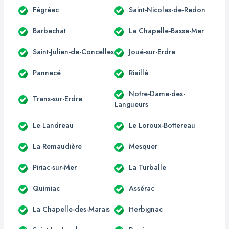
Fégréac
Saint-Nicolas-de-Redon
Barbechat
La Chapelle-Basse-Mer
Saint-Julien-de-Concelles
Joué-sur-Erdre
Pannecé
Riaillé
Notre-Dame-des-
Trans-sur-Erdre
Langueurs
Le Landreau
Le Loroux-Bottereau
La Remaudière
Mesquer
Piriac-sur-Mer
La Turballe
Quimiac
Assérac
La Chapelle-des-Marais
Herbignac