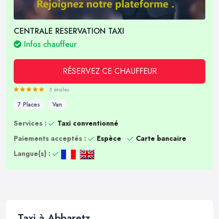
CENTRALE RESERVATION TAXI
Infos chauffeur
RÉSERVEZ CE CHAUFFEUR
5 étoiles
7 Places
Van
Services :
Taxi conventionné
Paiements acceptés :
Espèce
Carte bancaire
Langue(s) :
Taxi à Abbaretz