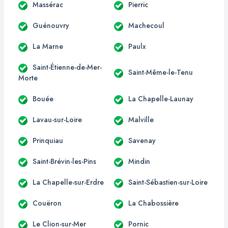
Massérac
Pierric
Guénouvry
Machecoul
La Marne
Paulx
Saint-Étienne-de-Mer-
Saint-Même-le-Tenu
Morte
Bouée
La Chapelle-Launay
Lavau-sur-Loire
Malville
Prinquiau
Savenay
Saint-Brévin-les-Pins
Mindin
La Chapelle-sur-Erdre
Saint-Sébastien-sur-Loire
Couëron
La Chabossière
Le Clion-sur-Mer
Pornic