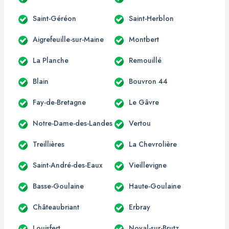
Saint-Géréon
Saint-Herblon
Aigrefeuille-sur-Maine
Montbert
La Planche
Remouillé
Blain
Bouvron 44
Fay-de-Bretagne
Le Gâvre
Notre-Dame-des-Landes
Vertou
Treillières
La Chevrolière
Saint-André-des-Eaux
Vieillevigne
Basse-Goulaine
Haute-Goulaine
Châteaubriant
Erbray
Louisfert
Noyal-sur-Brutz