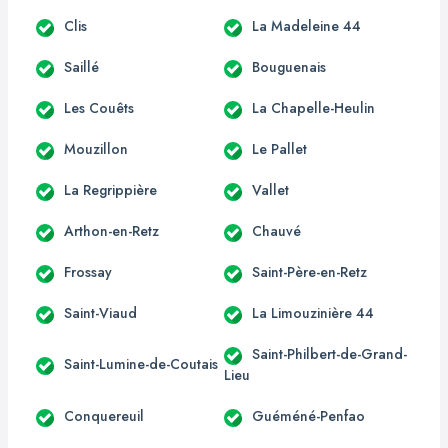
Clis
La Madeleine 44
Saillé
Bouguenais
Les Couêts
La Chapelle-Heulin
Mouzillon
Le Pallet
La Regrippière
Vallet
Arthon-en-Retz
Chauvé
Frossay
Saint-Père-en-Retz
Saint-Viaud
La Limouzinière 44
Saint-Philbert-de-Grand-
Saint-Lumine-de-Coutais
Lieu
Conquereuil
Guéméné-Penfao