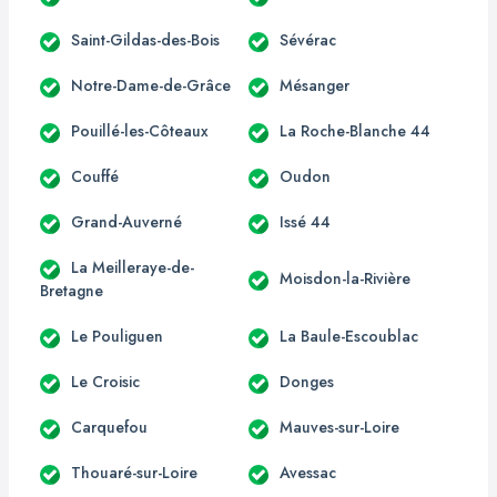
Saint-Gildas-des-Bois
Sévérac
Notre-Dame-de-Grâce
Mésanger
Pouillé-les-Côteaux
La Roche-Blanche 44
Couffé
Oudon
Grand-Auverné
Issé 44
La Meilleraye-de-
Moisdon-la-Rivière
Bretagne
Le Pouliguen
La Baule-Escoublac
Le Croisic
Donges
Carquefou
Mauves-sur-Loire
Thouaré-sur-Loire
Avessac