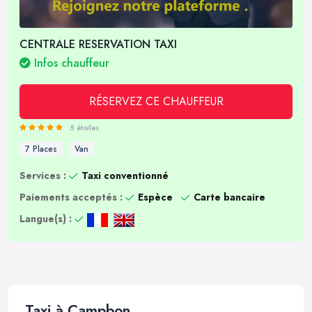
CENTRALE RESERVATION TAXI
Infos chauffeur
RÉSERVEZ CE CHAUFFEUR
5 étoiles
7 Places
Van
Services :
Taxi conventionné
Paiements acceptés :
Espèce
Carte bancaire
Langue(s) :
Taxi à Campbon