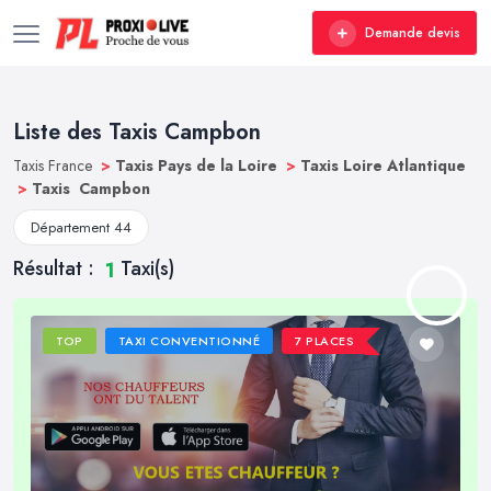
Demande devis
Liste des Taxis Campbon
Taxis France
>
Taxis Pays de la Loire
>
Taxis Loire Atlantique
>
Taxis Campbon
Département 44
Résultat :
Taxi(s)
1
TOP
TAXI CONVENTIONNÉ
7 PLACES