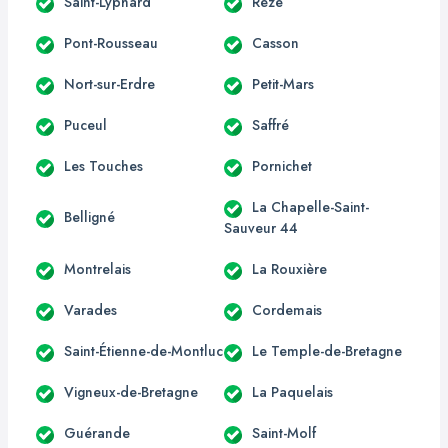
Saint-Lyphard
Rezé
Pont-Rousseau
Casson
Nort-sur-Erdre
Petit-Mars
Puceul
Saffré
Les Touches
Pornichet
La Chapelle-Saint-
Belligné
Sauveur 44
Montrelais
La Rouxière
Varades
Cordemais
Saint-Étienne-de-Montluc
Le Temple-de-Bretagne
Vigneux-de-Bretagne
La Paquelais
Guérande
Saint-Molf