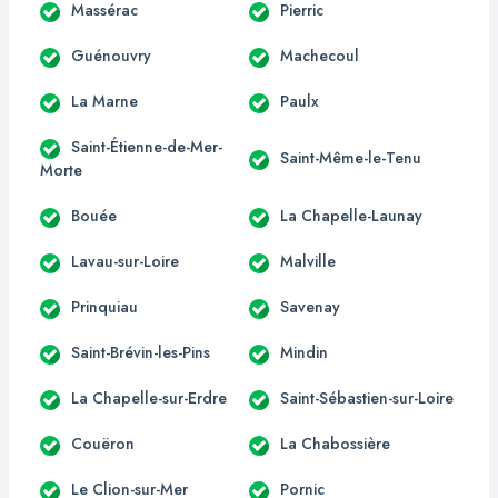
Massérac
Pierric
Guénouvry
Machecoul
La Marne
Paulx
Saint-Étienne-de-Mer-
Saint-Même-le-Tenu
Morte
Bouée
La Chapelle-Launay
Lavau-sur-Loire
Malville
Prinquiau
Savenay
Saint-Brévin-les-Pins
Mindin
La Chapelle-sur-Erdre
Saint-Sébastien-sur-Loire
Couëron
La Chabossière
Le Clion-sur-Mer
Pornic