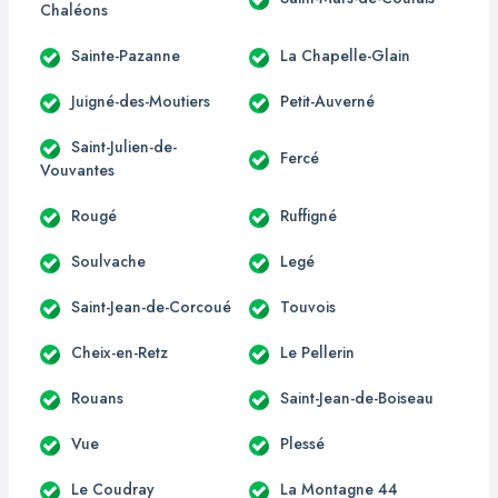
Chaléons
Sainte-Pazanne
La Chapelle-Glain
Juigné-des-Moutiers
Petit-Auverné
Saint-Julien-de-
Fercé
Vouvantes
Rougé
Ruffigné
Soulvache
Legé
Saint-Jean-de-Corcoué
Touvois
Cheix-en-Retz
Le Pellerin
Rouans
Saint-Jean-de-Boiseau
Vue
Plessé
Le Coudray
La Montagne 44