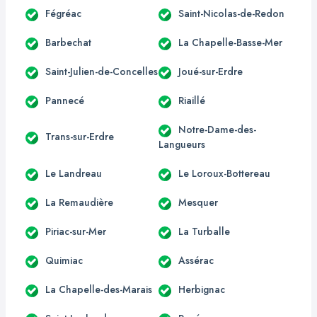
Fégréac
Saint-Nicolas-de-Redon
Barbechat
La Chapelle-Basse-Mer
Saint-Julien-de-Concelles
Joué-sur-Erdre
Pannecé
Riaillé
Notre-Dame-des-
Trans-sur-Erdre
Langueurs
Le Landreau
Le Loroux-Bottereau
La Remaudière
Mesquer
Piriac-sur-Mer
La Turballe
Quimiac
Assérac
La Chapelle-des-Marais
Herbignac