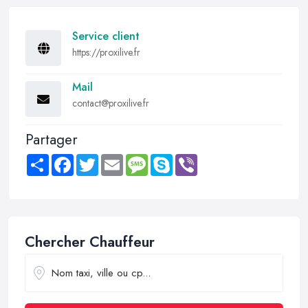
Service client
https://proxilive.fr
Mail
contact@proxilive.fr
Partager
Share
Facebook
Twitter
Email
Message
Skype
Viber
Chercher Chauffeur