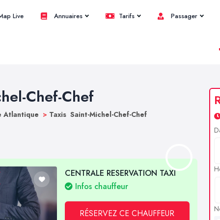
ap Live
Annuaires
Tarifs
Passager
chel-Chef-Chef
R
e Atlantique
>
Taxis Saint-Michel-Chef-Chef
D
H
CENTRALE RESERVATION TAXI
Infos chauffeur
N
RÉSERVEZ CE CHAUFFEUR