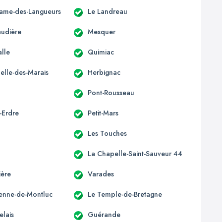
ame-des-Langueurs
Le Landreau
udière
Mesquer
alle
Quimiac
elle-des-Marais
Herbignac
Pont-Rousseau
-Erdre
Petit-Mars
Les Touches
La Chapelle-Saint-Sauveur 44
ière
Varades
tienne-de-Montluc
Le Temple-de-Bretagne
elais
Guérande