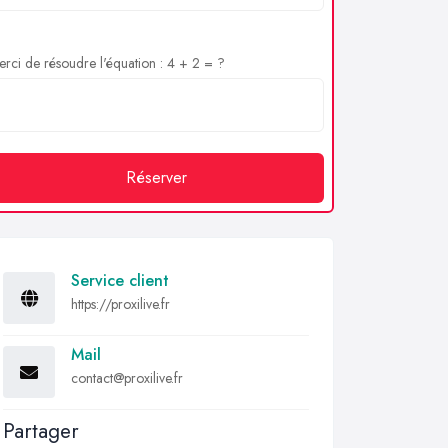
rci de résoudre l'équation : 4 + 2 = ?
Réserver
Service client
https://proxilive.fr
Mail
contact@proxilive.fr
Partager