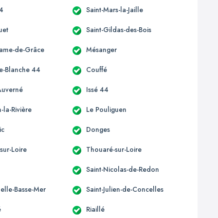
44
Saint-Mars-la-Jaille
uet
Saint-Gildas-des-Bois
Dame-de-Grâce
Mésanger
e-Blanche 44
Couffé
Auverné
Issé 44
la-Rivière
Le Pouliguen
ic
Donges
sur-Loire
Thouaré-sur-Loire
Saint-Nicolas-de-Redon
elle-Basse-Mer
Saint-Julien-de-Concelles
é
Riaillé