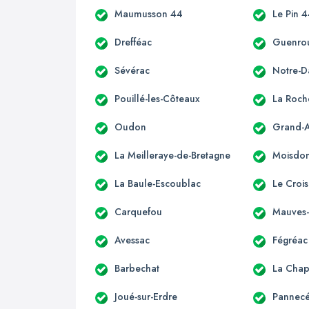
Maumusson 44
Le Pin 
Drefféac
Guenro
Sévérac
Notre-
Pouillé-les-Côteaux
La Roch
Oudon
Grand-
La Meilleraye-de-Bretagne
Moisdon-
La Baule-Escoublac
Le Crois
Carquefou
Mauves-
Avessac
Fégréac
Barbechat
La Chap
Joué-sur-Erdre
Pannec