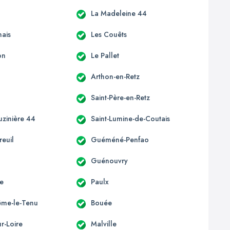
La Madeleine 44
ais
Les Couêts
on
Le Pallet
Arthon-en-Retz
Saint-Père-en-Retz
uzinière 44
Saint-Lumine-de-Coutais
euil
Guéméné-Penfao
Guénouvry
e
Paulx
ême-le-Tenu
Bouée
r-Loire
Malville