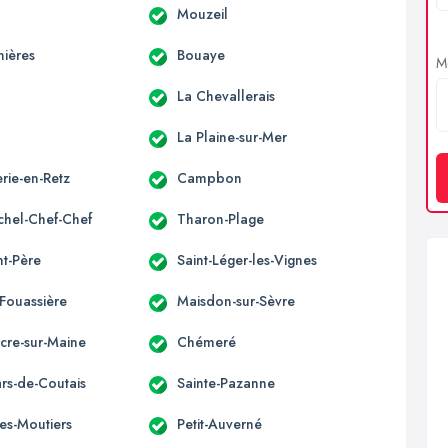
Mouzeil
nières
Bouaye
Me
La Chevallerais
c
La Plaine-sur-Mer
rie-en-Retz
Campbon
ichel-Chef-Chef
Tharon-Plage
nt-Père
Saint-Léger-les-Vignes
-Fouassière
Maisdon-sur-Sèvre
acre-sur-Maine
Chémeré
ars-de-Coutais
Sainte-Pazanne
es-Moutiers
Petit-Auverné