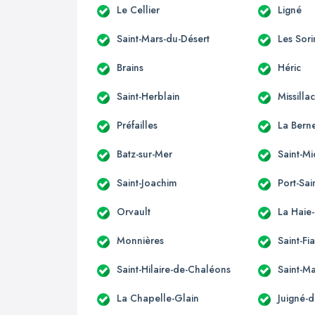
Le Cellier
Ligné
Saint-Mars-du-Désert
Les Sori
Brains
Héric
Saint-Herblain
Missilla
Préfailles
La Berne
Batz-sur-Mer
Saint-M
Saint-Joachim
Port-Sai
Orvault
La Haie
Monnières
Saint-Fi
Saint-Hilaire-de-Chaléons
Saint-M
La Chapelle-Glain
Juigné-d