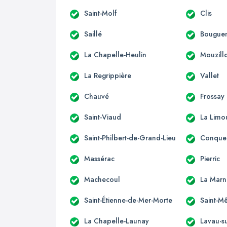
Saint-Molf
Clis
Saillé
Bouguen
La Chapelle-Heulin
Mouzill
La Regrippière
Vallet
Chauvé
Frossay
Saint-Viaud
La Limo
Saint-Philbert-de-Grand-Lieu
Conquer
Massérac
Pierric
Machecoul
La Marn
Saint-Étienne-de-Mer-Morte
Saint-M
La Chapelle-Launay
Lavau-su