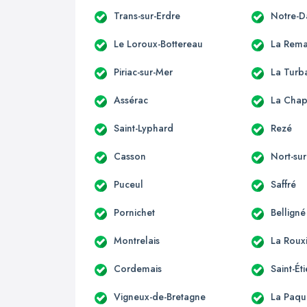
Trans-sur-Erdre
Notre-D
Le Loroux-Bottereau
La Rema
Piriac-sur-Mer
La Turb
Assérac
La Chap
Saint-Lyphard
Rezé
Casson
Nort-sur
Puceul
Saffré
Pornichet
Belligné
Montrelais
La Roux
Cordemais
Saint-É
Vigneux-de-Bretagne
La Paqu