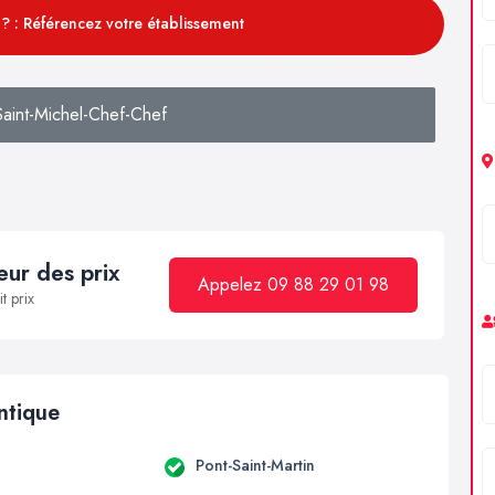
? : Référencez votre établissement
aint-Michel-Chef-Chef
ur des prix
Appelez 09 88 29 01 98
t prix
antique
Pont-Saint-Martin