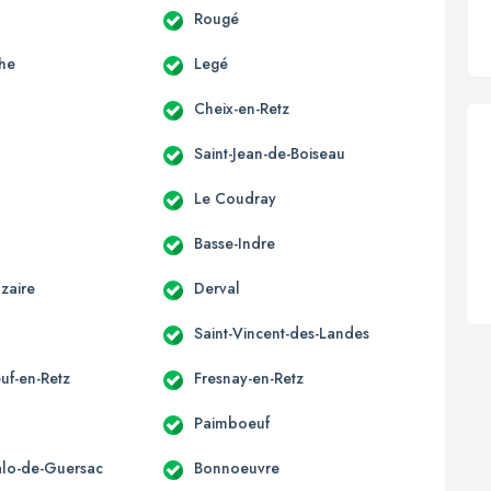
Rougé
he
Legé
Cheix-en-Retz
Saint-Jean-de-Boiseau
Le Coudray
Basse-Indre
zaire
Derval
Saint-Vincent-des-Landes
uf-en-Retz
Fresnay-en-Retz
Paimboeuf
alo-de-Guersac
Bonnoeuvre