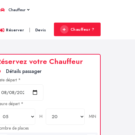
Chauffeur
Chauffeur ?
|
Réserver
Devis
éservez votre Chauffeur
Détails passager
ate départ *
eure départ *
H
MIN
ombre de places