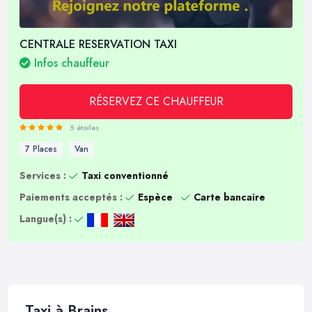
CENTRALE RESERVATION TAXI
Infos chauffeur
RÉSERVEZ CE CHAUFFEUR
5 étoiles
7 Places
Van
Services :
Taxi conventionné
Paiements acceptés :
Espèce
Carte bancaire
Langue(s) :
Taxi à Brains