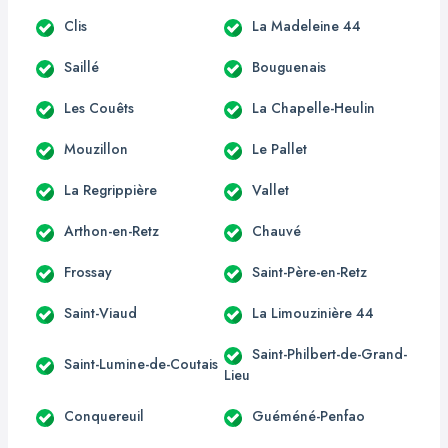
Clis
La Madeleine 44
Saillé
Bouguenais
Les Couêts
La Chapelle-Heulin
Mouzillon
Le Pallet
La Regrippière
Vallet
Arthon-en-Retz
Chauvé
Frossay
Saint-Père-en-Retz
Saint-Viaud
La Limouzinière 44
Saint-Philbert-de-Grand-
Saint-Lumine-de-Coutais
Lieu
Conquereuil
Guéméné-Penfao