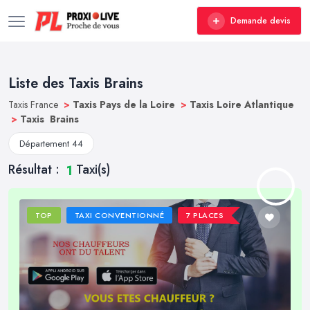
Demande devis
Liste des Taxis Brains
Taxis France
>
Taxis Pays de la Loire
>
Taxis Loire Atlantique
>
Taxis Brains
Département 44
Résultat :
Taxi(s)
1
TOP
TAXI CONVENTIONNÉ
7 PLACES