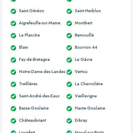
Saint-Géréon
Saint-Herblon
Aigrefeuille-sur-Maine
Montbert
La Planche
Remouillé
Blain
Bouvron 44
Fay-de-Bretagne
Le Gâvre
Notre-Dame-des-Landes
Vertou
Treillières
La Chevrolière
Saint-André-des-Eaux
Vieillevigne
Basse-Goulaine
Haute-Goulaine
Châteaubriant
Erbray
Louisfert
Noyal-sur-Brutz