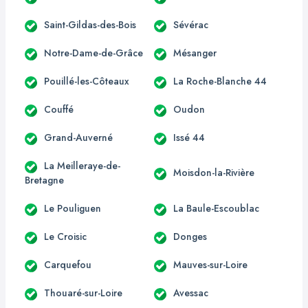
Saint-Gildas-des-Bois
Sévérac
Notre-Dame-de-Grâce
Mésanger
Pouillé-les-Côteaux
La Roche-Blanche 44
Couffé
Oudon
Grand-Auverné
Issé 44
La Meilleraye-de-
Moisdon-la-Rivière
Bretagne
Le Pouliguen
La Baule-Escoublac
Le Croisic
Donges
Carquefou
Mauves-sur-Loire
Thouaré-sur-Loire
Avessac