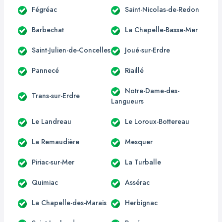
Fégréac
Saint-Nicolas-de-Redon
Barbechat
La Chapelle-Basse-Mer
Saint-Julien-de-Concelles
Joué-sur-Erdre
Pannecé
Riaillé
Notre-Dame-des-
Trans-sur-Erdre
Langueurs
Le Landreau
Le Loroux-Bottereau
La Remaudière
Mesquer
Piriac-sur-Mer
La Turballe
Quimiac
Assérac
La Chapelle-des-Marais
Herbignac