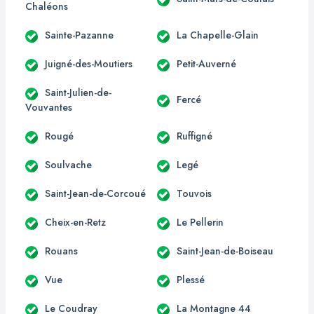
Chaléons
Sainte-Pazanne
La Chapelle-Glain
Juigné-des-Moutiers
Petit-Auverné
Saint-Julien-de-
Fercé
Vouvantes
Rougé
Ruffigné
Soulvache
Legé
Saint-Jean-de-Corcoué
Touvois
Cheix-en-Retz
Le Pellerin
Rouans
Saint-Jean-de-Boiseau
Vue
Plessé
Le Coudray
La Montagne 44