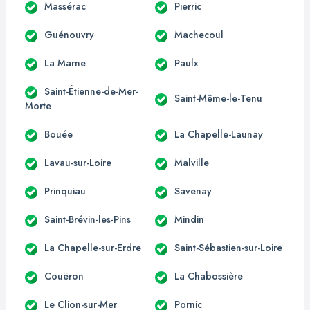
Massérac
Pierric
Guénouvry
Machecoul
La Marne
Paulx
Saint-Étienne-de-Mer-
Saint-Même-le-Tenu
Morte
Bouée
La Chapelle-Launay
Lavau-sur-Loire
Malville
Prinquiau
Savenay
Saint-Brévin-les-Pins
Mindin
La Chapelle-sur-Erdre
Saint-Sébastien-sur-Loire
Couëron
La Chabossière
Le Clion-sur-Mer
Pornic