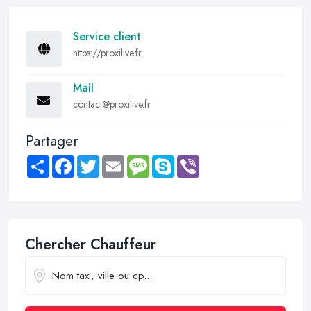
Service client
https://proxilive.fr
Mail
contact@proxilive.fr
Partager
Share
Facebook
Twitter
Email
Message
Skype
Viber
Chercher Chauffeur