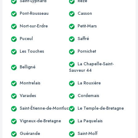
Saint-Lyphard
Rezé
Pont-Rousseau
Casson
Nort-sur-Erdre
Petit-Mars
Puceul
Saffré
Les Touches
Pornichet
La Chapelle-Saint-
Belligné
Sauveur 44
Montrelais
La Rouxière
Varades
Cordemais
Saint-Étienne-de-Montluc
Le Temple-de-Bretagne
Vigneux-de-Bretagne
La Paquelais
Guérande
Saint-Molf