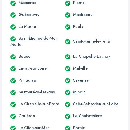
Massérac
Pierric
Guénouvry
Machecoul
La Marne
Paulx
Saint-Étienne-de-Mer-
Saint-Même-le-Tenu
Morte
Bouée
La Chapelle-Launay
Lavau-sur-Loire
Malville
Prinquiau
Savenay
Saint-Brévin-les-Pins
Mindin
La Chapelle-sur-Erdre
Saint-Sébastien-sur-Loire
Couëron
La Chabossière
Le Clion-sur-Mer
Pornic