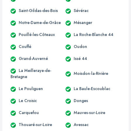
Saint-Gildas-des-Bois
Sévérac
Notre-Dame-de-Grâce
Mésanger
Pouillé-les-Côteaux
La Roche-Blanche 44
Couffé
Oudon
Grand-Auverné
Issé 44
La Meilleraye-de-
Moisdon-la-Rivière
Bretagne
Le Pouliguen
La Baule-Escoublac
Le Croisic
Donges
Carquefou
Mauves-sur-Loire
Thouaré-sur-Loire
Avessac