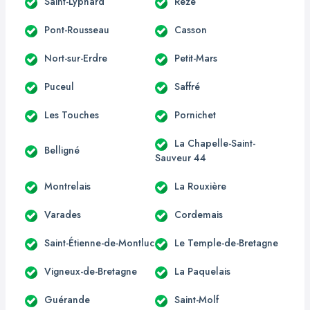
Saint-Lyphard
Rezé
Pont-Rousseau
Casson
Nort-sur-Erdre
Petit-Mars
Puceul
Saffré
Les Touches
Pornichet
La Chapelle-Saint-
Belligné
Sauveur 44
Montrelais
La Rouxière
Varades
Cordemais
Saint-Étienne-de-Montluc
Le Temple-de-Bretagne
Vigneux-de-Bretagne
La Paquelais
Guérande
Saint-Molf