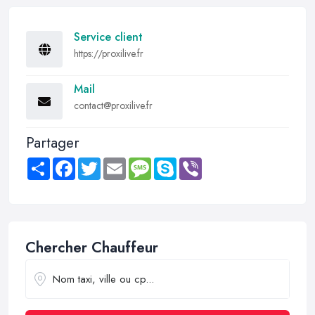
Service client
https://proxilive.fr
Mail
contact@proxilive.fr
Partager
Share
Facebook
Twitter
Email
Message
Skype
Viber
Chercher Chauffeur