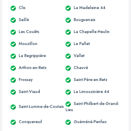
Clis
La Madeleine 44
Saillé
Bouguenais
Les Couêts
La Chapelle-Heulin
Mouzillon
Le Pallet
La Regrippière
Vallet
Arthon-en-Retz
Chauvé
Frossay
Saint-Père-en-Retz
Saint-Viaud
La Limouzinière 44
Saint-Philbert-de-Grand-
Saint-Lumine-de-Coutais
Lieu
Conquereuil
Guéméné-Penfao