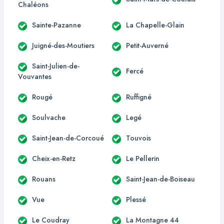
Chaléons
Sainte-Pazanne
La Chapelle-Glain
Juigné-des-Moutiers
Petit-Auverné
Saint-Julien-de-
Fercé
Vouvantes
Rougé
Ruffigné
Soulvache
Legé
Saint-Jean-de-Corcoué
Touvois
Cheix-en-Retz
Le Pellerin
Rouans
Saint-Jean-de-Boiseau
Vue
Plessé
Le Coudray
La Montagne 44