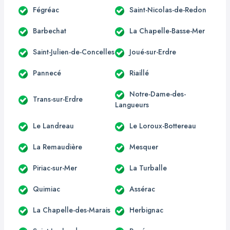
Fégréac
Saint-Nicolas-de-Redon
Barbechat
La Chapelle-Basse-Mer
Saint-Julien-de-Concelles
Joué-sur-Erdre
Pannecé
Riaillé
Notre-Dame-des-
Trans-sur-Erdre
Langueurs
Le Landreau
Le Loroux-Bottereau
La Remaudière
Mesquer
Piriac-sur-Mer
La Turballe
Quimiac
Assérac
La Chapelle-des-Marais
Herbignac