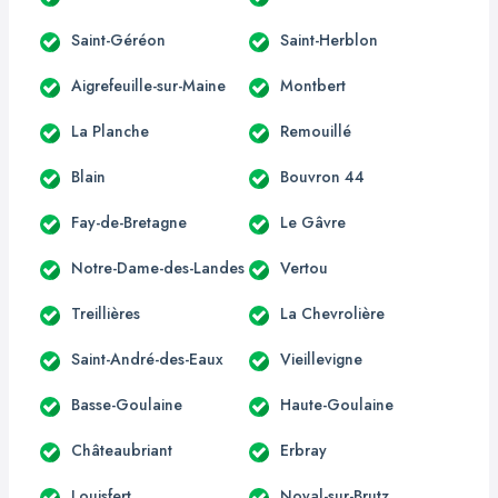
Saint-Géréon
Saint-Herblon
Aigrefeuille-sur-Maine
Montbert
La Planche
Remouillé
Blain
Bouvron 44
Fay-de-Bretagne
Le Gâvre
Notre-Dame-des-Landes
Vertou
Treillières
La Chevrolière
Saint-André-des-Eaux
Vieillevigne
Basse-Goulaine
Haute-Goulaine
Châteaubriant
Erbray
Louisfert
Noyal-sur-Brutz