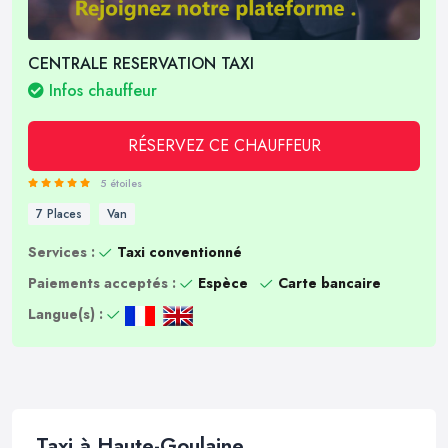
CENTRALE RESERVATION TAXI
Infos chauffeur
RÉSERVEZ CE CHAUFFEUR
5 étoiles
7 Places
Van
Services :
Taxi conventionné
Paiements acceptés :
Espèce
Carte bancaire
Langue(s) :
Taxi à Haute-Goulaine