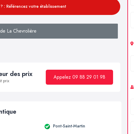
? : Référencez votre établissement
de La Chevrolière
ur des prix
Appelez 09 88 29 01 98
t prix
antique
Pont-Saint-Martin