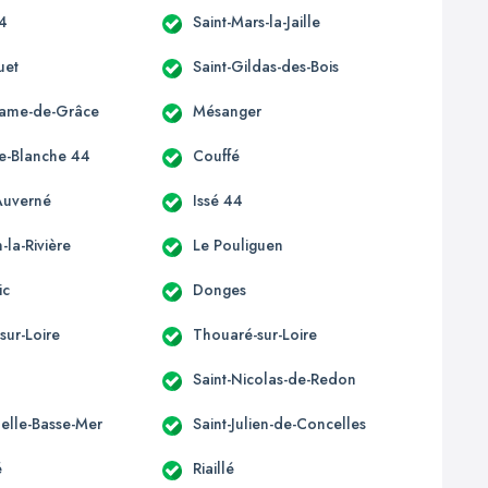
44
Saint-Mars-la-Jaille
uet
Saint-Gildas-des-Bois
Dame-de-Grâce
Mésanger
e-Blanche 44
Couffé
Auverné
Issé 44
la-Rivière
Le Pouliguen
ic
Donges
sur-Loire
Thouaré-sur-Loire
Saint-Nicolas-de-Redon
elle-Basse-Mer
Saint-Julien-de-Concelles
é
Riaillé