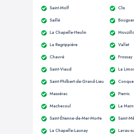
Saint-Molf
Clis
Saillé
Bouguen
La Chapelle-Heulin
Mouzill
La Regrippière
Vallet
Chauvé
Frossay
Saint-Viaud
La Limo
Saint-Philbert-de-Grand-Lieu
Conquer
Massérac
Pierric
Machecoul
La Marn
Saint-Étienne-de-Mer-Morte
Saint-M
La Chapelle-Launay
Lavau-su