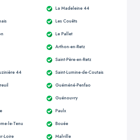
La Madeleine 44
ais
Les Couêts
on
Le Pallet
Arthon-en-Retz
Saint-Père-en-Retz
uzinière 44
Saint-Lumine-de-Coutais
euil
Guéméné-Penfao
Guénouvry
e
Paulx
ême-le-Tenu
Bouée
r-Loire
Malville