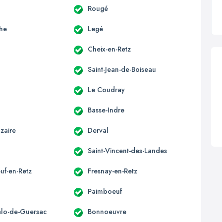
Rougé
he
Legé
Cheix-en-Retz
Saint-Jean-de-Boiseau
Le Coudray
Basse-Indre
zaire
Derval
Saint-Vincent-des-Landes
uf-en-Retz
Fresnay-en-Retz
Paimboeuf
alo-de-Guersac
Bonnoeuvre