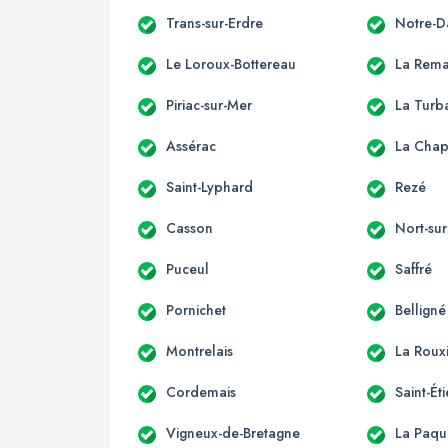
Trans-sur-Erdre
Notre-D
Le Loroux-Bottereau
La Rema
Piriac-sur-Mer
La Turb
Assérac
La Chap
Saint-Lyphard
Rezé
Casson
Nort-sur
Puceul
Saffré
Pornichet
Belligné
Montrelais
La Roux
Cordemais
Saint-É
Vigneux-de-Bretagne
La Paqu