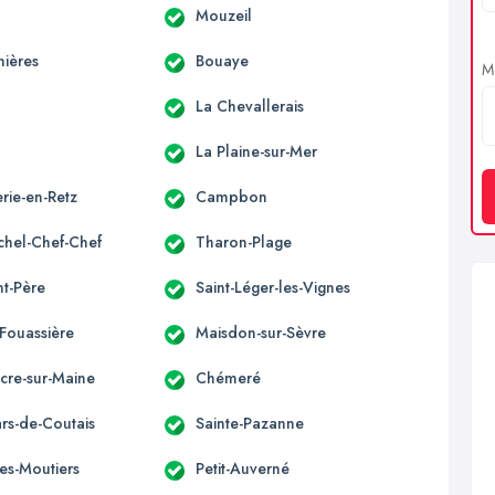
Mouzeil
nières
Bouaye
Me
La Chevallerais
c
La Plaine-sur-Mer
rie-en-Retz
Campbon
ichel-Chef-Chef
Tharon-Plage
nt-Père
Saint-Léger-les-Vignes
-Fouassière
Maisdon-sur-Sèvre
acre-sur-Maine
Chémeré
ars-de-Coutais
Sainte-Pazanne
es-Moutiers
Petit-Auverné