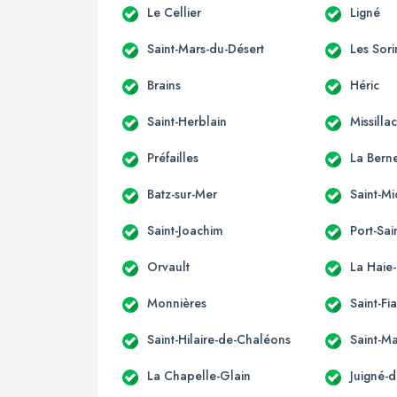
Le Cellier
Ligné
Saint-Mars-du-Désert
Les Sori
Brains
Héric
Saint-Herblain
Missilla
Préfailles
La Berne
Batz-sur-Mer
Saint-M
Saint-Joachim
Port-Sai
Orvault
La Haie
Monnières
Saint-Fi
Saint-Hilaire-de-Chaléons
Saint-M
La Chapelle-Glain
Juigné-d