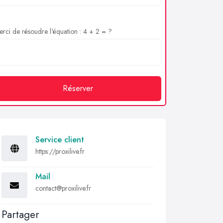
rci de résoudre l'équation : 4 + 2 = ?
Réserver
Service client
https://proxilive.fr
Mail
contact@proxilive.fr
Partager