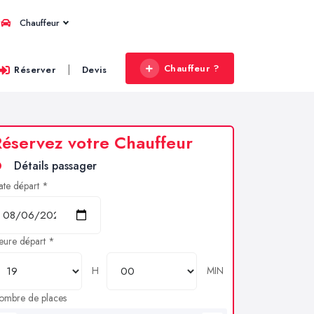
Chauffeur
Chauffeur ?
|
Réserver
Devis
éservez votre Chauffeur
Détails passager
ate départ *
eure départ *
H
MIN
ombre de places