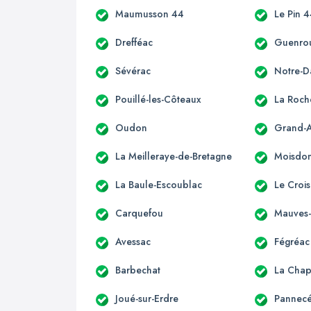
Maumusson 44
Le Pin 
Drefféac
Guenro
Sévérac
Notre-
Pouillé-les-Côteaux
La Roch
Oudon
Grand-
La Meilleraye-de-Bretagne
Moisdon-
La Baule-Escoublac
Le Crois
Carquefou
Mauves-
Avessac
Fégréac
Barbechat
La Chap
Joué-sur-Erdre
Pannec