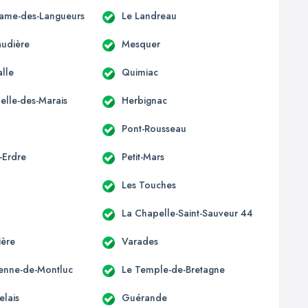
ame-des-Langueurs
Le Landreau
udière
Mesquer
alle
Quimiac
elle-des-Marais
Herbignac
Pont-Rousseau
-Erdre
Petit-Mars
Les Touches
La Chapelle-Saint-Sauveur 44
ière
Varades
tienne-de-Montluc
Le Temple-de-Bretagne
elais
Guérande