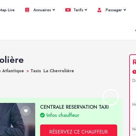
ap Live
Annuaires
Tarifs
Passager
olière
R
e Atlantique
>
Taxis La Chevrolière
D
H
CENTRALE RESERVATION TAXI
Infos chauffeur
N
RÉSERVEZ CE CHAUFFEUR