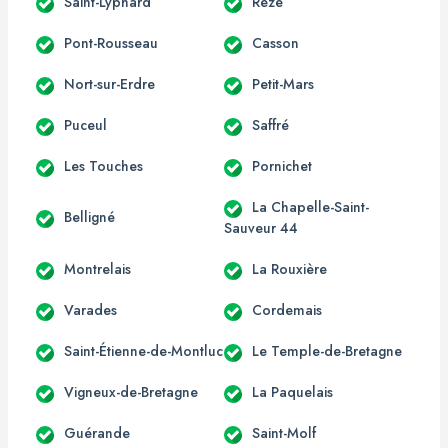
Saint-Lyphard
Rezé
Pont-Rousseau
Casson
Nort-sur-Erdre
Petit-Mars
Puceul
Saffré
Les Touches
Pornichet
La Chapelle-Saint-
Belligné
Sauveur 44
Montrelais
La Rouxière
Varades
Cordemais
Saint-Étienne-de-Montluc
Le Temple-de-Bretagne
Vigneux-de-Bretagne
La Paquelais
Guérande
Saint-Molf