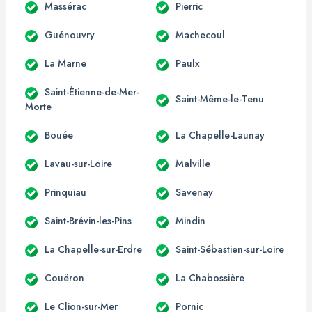
Massérac
Pierric
Guénouvry
Machecoul
La Marne
Paulx
Saint-Étienne-de-Mer-
Saint-Même-le-Tenu
Morte
Bouée
La Chapelle-Launay
Lavau-sur-Loire
Malville
Prinquiau
Savenay
Saint-Brévin-les-Pins
Mindin
La Chapelle-sur-Erdre
Saint-Sébastien-sur-Loire
Couëron
La Chabossière
Le Clion-sur-Mer
Pornic