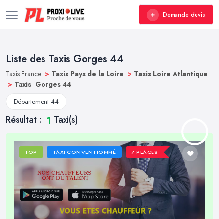
Demande devis
Liste des Taxis Gorges 44
Taxis France
>
Taxis Pays de la Loire
>
Taxis Loire Atlantique
>
Taxis Gorges 44
Département 44
Résultat :
Taxi(s)
1
TOP
TAXI CONVENTIONNÉ
7 PLACES