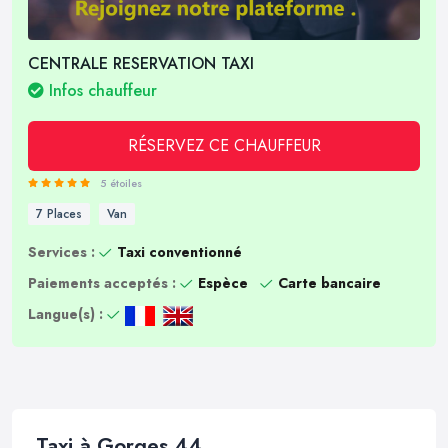
CENTRALE RESERVATION TAXI
Infos chauffeur
RÉSERVEZ CE CHAUFFEUR
5 étoiles
7 Places
Van
Services :
Taxi conventionné
Paiements acceptés :
Espèce
Carte bancaire
Langue(s) :
Taxi à Gorges 44