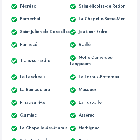
Fégréac
Saint-Nicolas-de-Redon
Barbechat
La Chapelle-Basse-Mer
Saint-Julien-de-Concelles
Joué-sur-Erdre
Pannecé
Riaillé
Notre-Dame-des-
Trans-sur-Erdre
Langueurs
Le Landreau
Le Loroux-Bottereau
La Remaudière
Mesquer
Piriac-sur-Mer
La Turballe
Quimiac
Assérac
La Chapelle-des-Marais
Herbignac