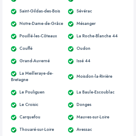
Saint-Gildas-des-Bois
Sévérac
Notre-Dame-de-Grâce
Mésanger
Pouillé-les-Côteaux
La Roche-Blanche 44
Couffé
Oudon
Grand-Auverné
Issé 44
La Meilleraye-de-
Moisdon-la-Rivière
Bretagne
Le Pouliguen
La Baule-Escoublac
Le Croisic
Donges
Carquefou
Mauves-sur-Loire
Thouaré-sur-Loire
Avessac