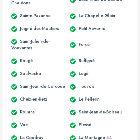
Chaléons
Sainte-Pazanne
La Chapelle-Glain
Juigné-des-Moutiers
Petit-Auverné
Saint-Julien-de-
Fercé
Vouvantes
Rougé
Ruffigné
Soulvache
Legé
Saint-Jean-de-Corcoué
Touvois
Cheix-en-Retz
Le Pellerin
Rouans
Saint-Jean-de-Boiseau
Vue
Plessé
Le Coudray
La Montagne 44