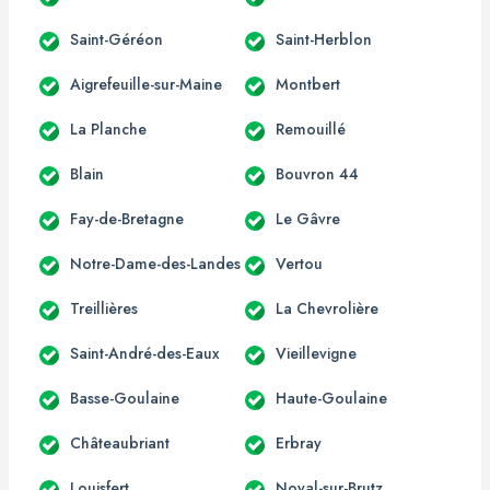
Saint-Géréon
Saint-Herblon
Aigrefeuille-sur-Maine
Montbert
La Planche
Remouillé
Blain
Bouvron 44
Fay-de-Bretagne
Le Gâvre
Notre-Dame-des-Landes
Vertou
Treillières
La Chevrolière
Saint-André-des-Eaux
Vieillevigne
Basse-Goulaine
Haute-Goulaine
Châteaubriant
Erbray
Louisfert
Noyal-sur-Brutz