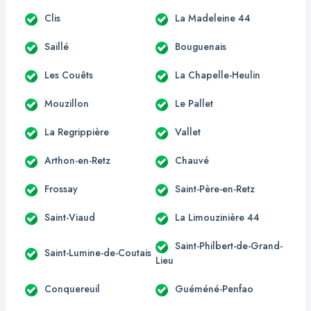
Clis
La Madeleine 44
Saillé
Bouguenais
Les Couêts
La Chapelle-Heulin
Mouzillon
Le Pallet
La Regrippière
Vallet
Arthon-en-Retz
Chauvé
Frossay
Saint-Père-en-Retz
Saint-Viaud
La Limouzinière 44
Saint-Philbert-de-Grand-
Saint-Lumine-de-Coutais
Lieu
Conquereuil
Guéméné-Penfao