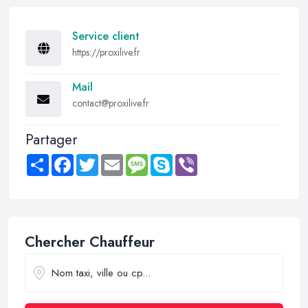
Service client
https://proxilive.fr
Mail
contact@proxilive.fr
Partager
Share
Facebook
Twitter
Email
Message
Skype
Viber
Chercher Chauffeur