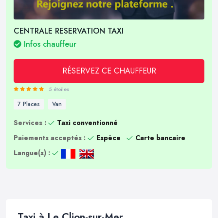
CENTRALE RESERVATION TAXI
Infos chauffeur
RÉSERVEZ CE CHAUFFEUR
5 étoiles
7 Places
Van
Services :
Taxi conventionné
Paiements acceptés :
Espèce
Carte bancaire
Langue(s) :
Taxi à Le Clion-sur-Mer