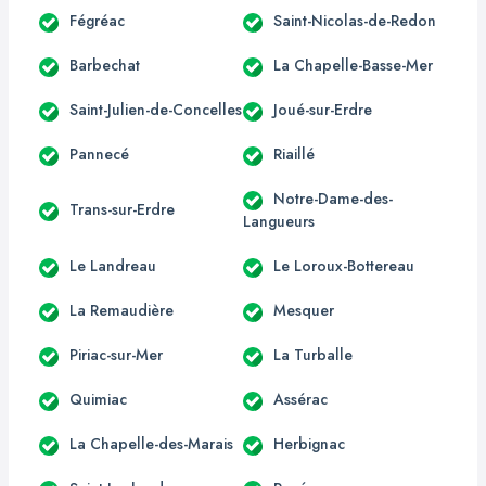
Fégréac
Saint-Nicolas-de-Redon
Barbechat
La Chapelle-Basse-Mer
Saint-Julien-de-Concelles
Joué-sur-Erdre
Pannecé
Riaillé
Notre-Dame-des-
Trans-sur-Erdre
Langueurs
Le Landreau
Le Loroux-Bottereau
La Remaudière
Mesquer
Piriac-sur-Mer
La Turballe
Quimiac
Assérac
La Chapelle-des-Marais
Herbignac