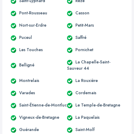
Saint-Lyphard
Rezé
Pont-Rousseau
Casson
Nort-sur-Erdre
Petit-Mars
Puceul
Saffré
Les Touches
Pornichet
La Chapelle-Saint-
Belligné
Sauveur 44
Montrelais
La Rouxière
Varades
Cordemais
Saint-Étienne-de-Montluc
Le Temple-de-Bretagne
Vigneux-de-Bretagne
La Paquelais
Guérande
Saint-Molf