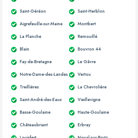
Saint-Géréon
Saint-Herblon
Aigrefeuille-sur-Maine
Montbert
La Planche
Remouillé
Blain
Bouvron 44
Fay-de-Bretagne
Le Gâvre
Notre-Dame-des-Landes
Vertou
Treillières
La Chevrolière
Saint-André-des-Eaux
Vieillevigne
Basse-Goulaine
Haute-Goulaine
Châteaubriant
Erbray
Louisfert
Noyal-sur-Brutz