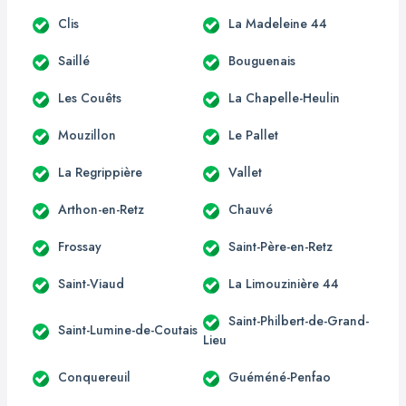
Clis
La Madeleine 44
Saillé
Bouguenais
Les Couêts
La Chapelle-Heulin
Mouzillon
Le Pallet
La Regrippière
Vallet
Arthon-en-Retz
Chauvé
Frossay
Saint-Père-en-Retz
Saint-Viaud
La Limouzinière 44
Saint-Philbert-de-Grand-
Saint-Lumine-de-Coutais
Lieu
Conquereuil
Guéméné-Penfao