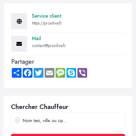
Service client
https://proxilive.fr
Mail
contact@proxilive.fr
Partager
Share
Facebook
Twitter
Email
Message
Skype
Viber
Chercher Chauffeur