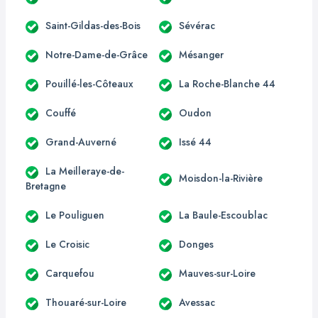
Saint-Gildas-des-Bois
Sévérac
Notre-Dame-de-Grâce
Mésanger
Pouillé-les-Côteaux
La Roche-Blanche 44
Couffé
Oudon
Grand-Auverné
Issé 44
La Meilleraye-de-
Moisdon-la-Rivière
Bretagne
Le Pouliguen
La Baule-Escoublac
Le Croisic
Donges
Carquefou
Mauves-sur-Loire
Thouaré-sur-Loire
Avessac