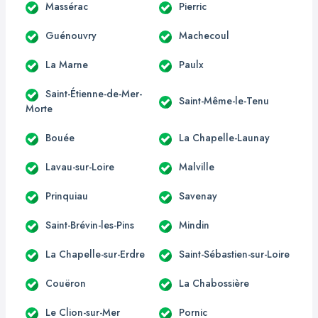
Massérac
Pierric
Guénouvry
Machecoul
La Marne
Paulx
Saint-Étienne-de-Mer-
Saint-Même-le-Tenu
Morte
Bouée
La Chapelle-Launay
Lavau-sur-Loire
Malville
Prinquiau
Savenay
Saint-Brévin-les-Pins
Mindin
La Chapelle-sur-Erdre
Saint-Sébastien-sur-Loire
Couëron
La Chabossière
Le Clion-sur-Mer
Pornic