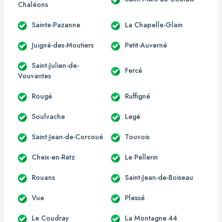
Chaléons
Sainte-Pazanne
La Chapelle-Glain
Juigné-des-Moutiers
Petit-Auverné
Saint-Julien-de-
Fercé
Vouvantes
Rougé
Ruffigné
Soulvache
Legé
Saint-Jean-de-Corcoué
Touvois
Cheix-en-Retz
Le Pellerin
Rouans
Saint-Jean-de-Boiseau
Vue
Plessé
Le Coudray
La Montagne 44