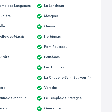
ame-des-Langueurs
Le Landreau
udière
Mesquer
alle
Quimiac
elle-des-Marais
Herbignac
Pont-Rousseau
-Erdre
Petit-Mars
Les Touches
La Chapelle-Saint-Sauveur 44
ière
Varades
tienne-de-Montluc
Le Temple-de-Bretagne
elais
Guérande