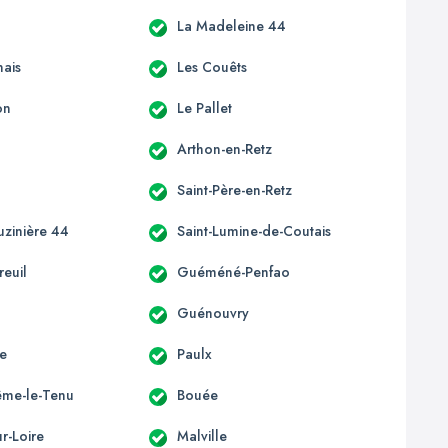
La Madeleine 44
ais
Les Couêts
on
Le Pallet
Arthon-en-Retz
Saint-Père-en-Retz
uzinière 44
Saint-Lumine-de-Coutais
euil
Guéméné-Penfao
Guénouvry
e
Paulx
ême-le-Tenu
Bouée
r-Loire
Malville