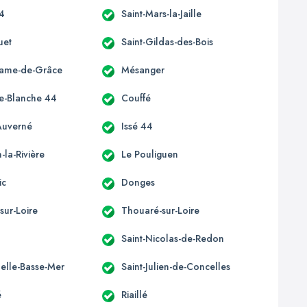
44
Saint-Mars-la-Jaille
uet
Saint-Gildas-des-Bois
Dame-de-Grâce
Mésanger
e-Blanche 44
Couffé
Auverné
Issé 44
la-Rivière
Le Pouliguen
ic
Donges
sur-Loire
Thouaré-sur-Loire
Saint-Nicolas-de-Redon
elle-Basse-Mer
Saint-Julien-de-Concelles
é
Riaillé