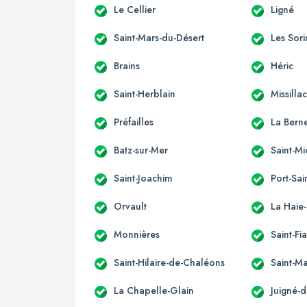
Le Cellier
Ligné
Saint-Mars-du-Désert
Les Sori
Brains
Héric
Saint-Herblain
Missilla
Préfailles
La Berne
Batz-sur-Mer
Saint-M
Saint-Joachim
Port-Sai
Orvault
La Haie
Monnières
Saint-Fi
Saint-Hilaire-de-Chaléons
Saint-M
La Chapelle-Glain
Juigné-d