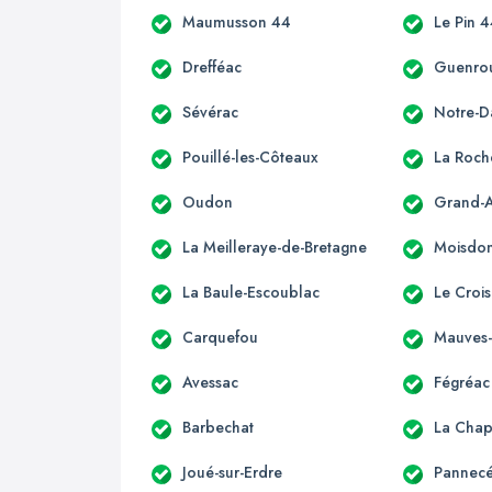
Maumusson 44
Le Pin 
Drefféac
Guenro
Sévérac
Notre-
Pouillé-les-Côteaux
La Roch
Oudon
Grand-
La Meilleraye-de-Bretagne
Moisdon-
La Baule-Escoublac
Le Crois
Carquefou
Mauves-
Avessac
Fégréac
Barbechat
La Chap
Joué-sur-Erdre
Pannec