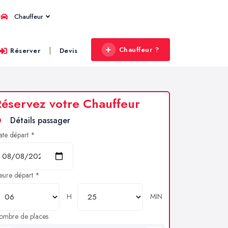
Chauffeur
Chauffeur ?
|
Réserver
Devis
éservez votre Chauffeur
Détails passager
ate départ *
eure départ *
H
MIN
ombre de places