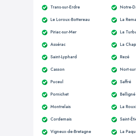
Trans-sur-Erdre
Notre-D
Le Loroux-Bottereau
La Rema
Piriac-sur-Mer
La Turb
Assérac
La Chap
Saint-Lyphard
Rezé
Casson
Nort-sur
Puceul
Saffré
Pornichet
Belligné
Montrelais
La Roux
Cordemais
Saint-É
Vigneux-de-Bretagne
La Paqu