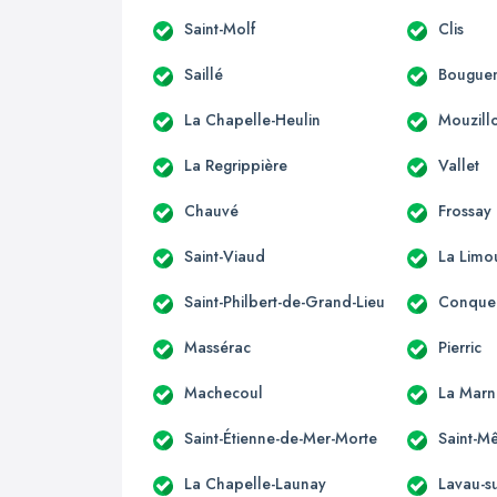
Saint-Molf
Clis
Saillé
Bouguen
La Chapelle-Heulin
Mouzill
La Regrippière
Vallet
Chauvé
Frossay
Saint-Viaud
La Limo
Saint-Philbert-de-Grand-Lieu
Conquer
Massérac
Pierric
Machecoul
La Marn
Saint-Étienne-de-Mer-Morte
Saint-M
La Chapelle-Launay
Lavau-su