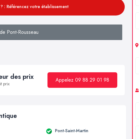
? : Référencez votre établissement
de Pont-Rousseau
ur des prix
Appelez 09 88 29 01 98
t prix
antique
Pont-Saint-Martin