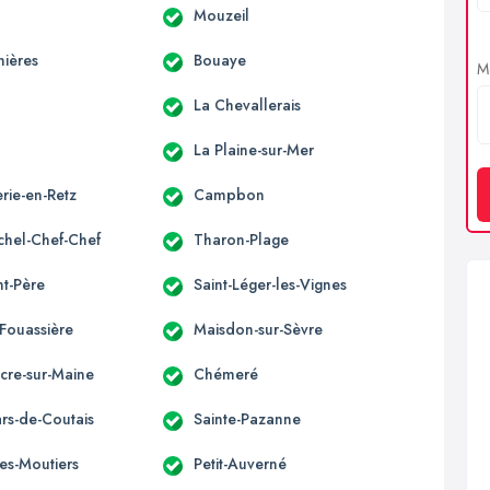
Mouzeil
nières
Bouaye
Me
La Chevallerais
c
La Plaine-sur-Mer
rie-en-Retz
Campbon
ichel-Chef-Chef
Tharon-Plage
nt-Père
Saint-Léger-les-Vignes
-Fouassière
Maisdon-sur-Sèvre
acre-sur-Maine
Chémeré
ars-de-Coutais
Sainte-Pazanne
es-Moutiers
Petit-Auverné