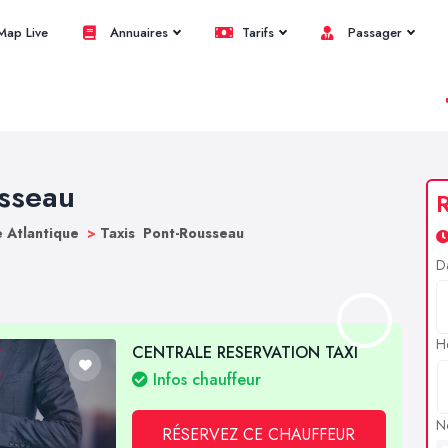
ap Live
Annuaires
Tarifs
Passager
usseau
R
e Atlantique
>
Taxis Pont-Rousseau
D
H
CENTRALE RESERVATION TAXI
Infos chauffeur
N
RÉSERVEZ CE CHAUFFEUR