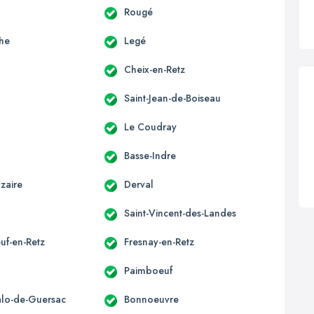
Rougé
he
Legé
Cheix-en-Retz
Saint-Jean-de-Boiseau
Le Coudray
Basse-Indre
zaire
Derval
Saint-Vincent-des-Landes
uf-en-Retz
Fresnay-en-Retz
Paimboeuf
alo-de-Guersac
Bonnoeuvre