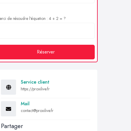
rci de résoudre l'équation : 4 + 2 = ?
Réserver
Service client
https://proxilive.fr
Mail
contact@proxilive.fr
Partager