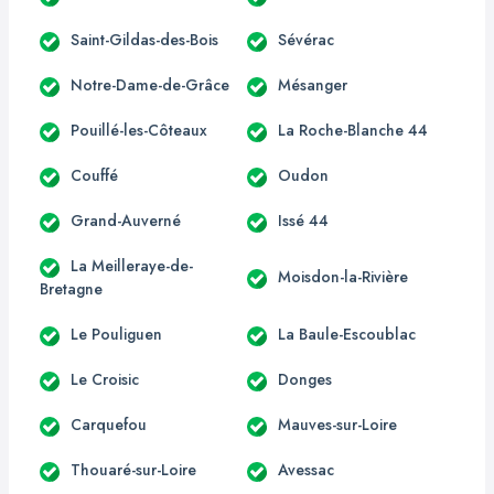
Saint-Gildas-des-Bois
Sévérac
Notre-Dame-de-Grâce
Mésanger
Pouillé-les-Côteaux
La Roche-Blanche 44
Couffé
Oudon
Grand-Auverné
Issé 44
La Meilleraye-de-
Moisdon-la-Rivière
Bretagne
Le Pouliguen
La Baule-Escoublac
Le Croisic
Donges
Carquefou
Mauves-sur-Loire
Thouaré-sur-Loire
Avessac