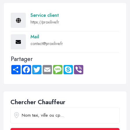
Service client
https://proxilive.fr
Mail
contact@proxilive.fr
Partager
Share
Facebook
Twitter
Email
Message
Skype
Viber
Chercher Chauffeur