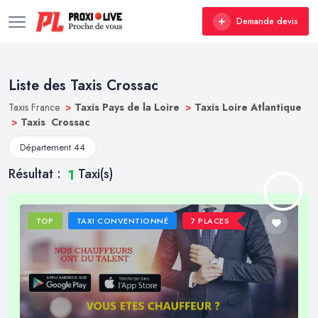
Demande devis
Liste des Taxis Crossac
Taxis France
>
Taxis Pays de la Loire
>
Taxis Loire Atlantique
>
Taxis Crossac
Département 44
Résultat :
Taxi(s)
1
TOP
TAXI CONVENTIONNÉ
7 PLACES