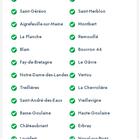
Saint-Géréon
Saint-Herblon
Aigrefeuille-sur-Maine
Montbert
La Planche
Remouillé
Blain
Bouvron 44
Fay-de-Bretagne
Le Gâvre
Notre-Dame-des-Landes
Vertou
Treillières
La Chevrolière
Saint-André-des-Eaux
Vieillevigne
Basse-Goulaine
Haute-Goulaine
Châteaubriant
Erbray
Louisfert
Noyal-sur-Brutz