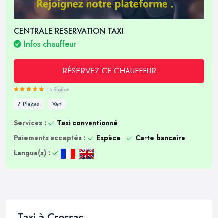
CENTRALE RESERVATION TAXI
Infos chauffeur
RÉSERVEZ CE CHAUFFEUR
5 étoiles
7 Places
Van
Services :
Taxi conventionné
Paiements acceptés :
Espèce
Carte bancaire
Langue(s) :
Taxi à Crossac