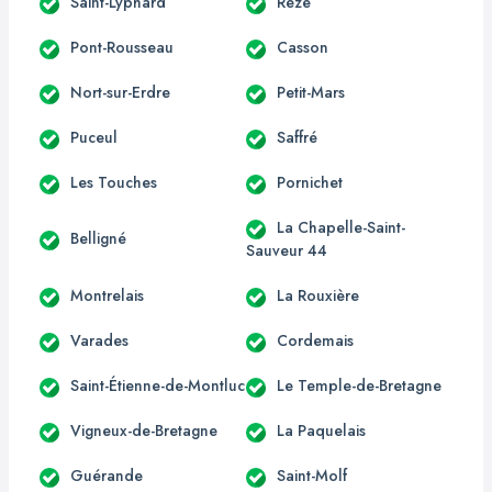
Saint-Lyphard
Rezé
Pont-Rousseau
Casson
Nort-sur-Erdre
Petit-Mars
Puceul
Saffré
Les Touches
Pornichet
La Chapelle-Saint-
Belligné
Sauveur 44
Montrelais
La Rouxière
Varades
Cordemais
Saint-Étienne-de-Montluc
Le Temple-de-Bretagne
Vigneux-de-Bretagne
La Paquelais
Guérande
Saint-Molf