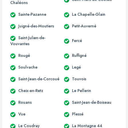
Chaléons
Sainte-Pazanne
La Chapelle-Glain
Juigné-des-Moutiers
Petit-Auverné
Saint-Julien-de-
Fercé
Vouvantes
Rougé
Ruffigné
Soulvache
Legé
Saint-Jean-de-Corcoué
Touvois
Cheix-en-Retz
Le Pellerin
Rouans
Saint-Jean-de-Boiseau
Vue
Plessé
Le Coudray
La Montagne 44