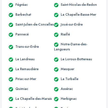
Fégréac
Saint-Nicolas-de-Redon
Barbechat
La Chapelle-Basse-Mer
Saint-Julien-de-Concelles
Joué-sur-Erdre
Pannecé
Riaillé
Notre-Dame-des-
Trans-sur-Erdre
Langueurs
Le Landreau
Le Loroux-Bottereau
La Remaudière
Mesquer
Piriac-sur-Mer
La Turballe
Quimiac
Assérac
La Chapelle-des-Marais
Herbignac