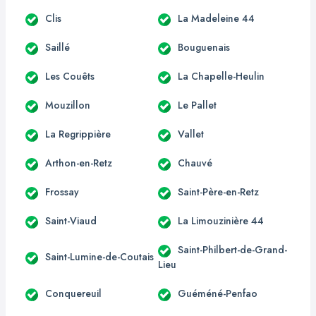
Clis
La Madeleine 44
Saillé
Bouguenais
Les Couêts
La Chapelle-Heulin
Mouzillon
Le Pallet
La Regrippière
Vallet
Arthon-en-Retz
Chauvé
Frossay
Saint-Père-en-Retz
Saint-Viaud
La Limouzinière 44
Saint-Philbert-de-Grand-
Saint-Lumine-de-Coutais
Lieu
Conquereuil
Guéméné-Penfao