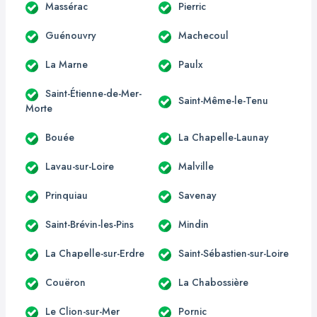
Massérac
Pierric
Guénouvry
Machecoul
La Marne
Paulx
Saint-Étienne-de-Mer-
Saint-Même-le-Tenu
Morte
Bouée
La Chapelle-Launay
Lavau-sur-Loire
Malville
Prinquiau
Savenay
Saint-Brévin-les-Pins
Mindin
La Chapelle-sur-Erdre
Saint-Sébastien-sur-Loire
Couëron
La Chabossière
Le Clion-sur-Mer
Pornic