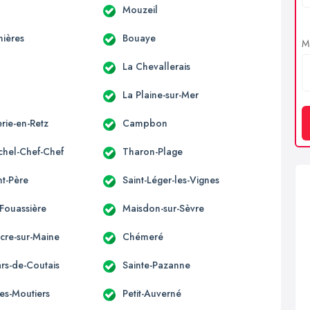
Mouzeil
nières
Bouaye
Me
La Chevallerais
c
La Plaine-sur-Mer
rie-en-Retz
Campbon
ichel-Chef-Chef
Tharon-Plage
nt-Père
Saint-Léger-les-Vignes
-Fouassière
Maisdon-sur-Sèvre
acre-sur-Maine
Chémeré
ars-de-Coutais
Sainte-Pazanne
es-Moutiers
Petit-Auverné