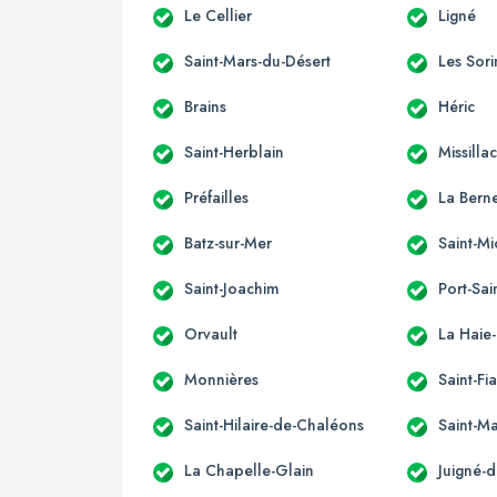
Le Cellier
Ligné
Saint-Mars-du-Désert
Les Sori
Brains
Héric
Saint-Herblain
Missilla
Préfailles
La Berne
Batz-sur-Mer
Saint-M
Saint-Joachim
Port-Sai
Orvault
La Haie
Monnières
Saint-Fi
Saint-Hilaire-de-Chaléons
Saint-M
La Chapelle-Glain
Juigné-d