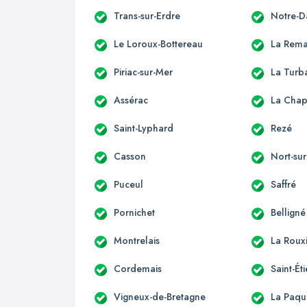
Trans-sur-Erdre
Notre-D
Le Loroux-Bottereau
La Rema
Piriac-sur-Mer
La Turb
Assérac
La Chap
Saint-Lyphard
Rezé
Casson
Nort-sur
Puceul
Saffré
Pornichet
Belligné
Montrelais
La Roux
Cordemais
Saint-É
Vigneux-de-Bretagne
La Paqu