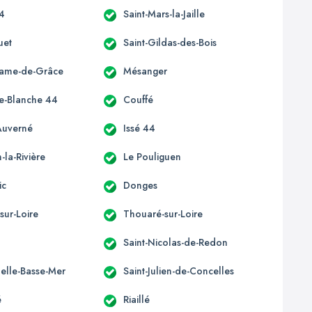
44
Saint-Mars-la-Jaille
uet
Saint-Gildas-des-Bois
Dame-de-Grâce
Mésanger
e-Blanche 44
Couffé
Auverné
Issé 44
la-Rivière
Le Pouliguen
ic
Donges
sur-Loire
Thouaré-sur-Loire
Saint-Nicolas-de-Redon
elle-Basse-Mer
Saint-Julien-de-Concelles
é
Riaillé