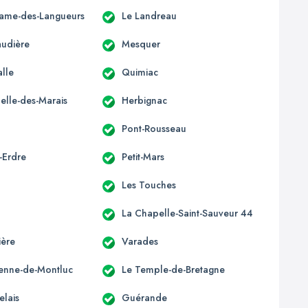
ame-des-Langueurs
Le Landreau
udière
Mesquer
alle
Quimiac
elle-des-Marais
Herbignac
Pont-Rousseau
-Erdre
Petit-Mars
Les Touches
La Chapelle-Saint-Sauveur 44
ière
Varades
tienne-de-Montluc
Le Temple-de-Bretagne
elais
Guérande