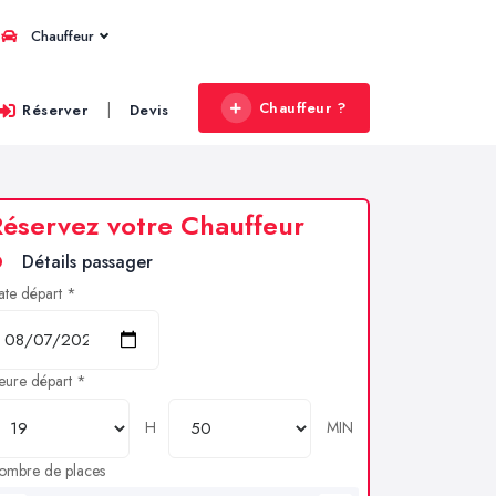
Chauffeur
Chauffeur ?
|
Réserver
Devis
éservez votre Chauffeur
Détails passager
ate départ *
eure départ *
H
MIN
ombre de places