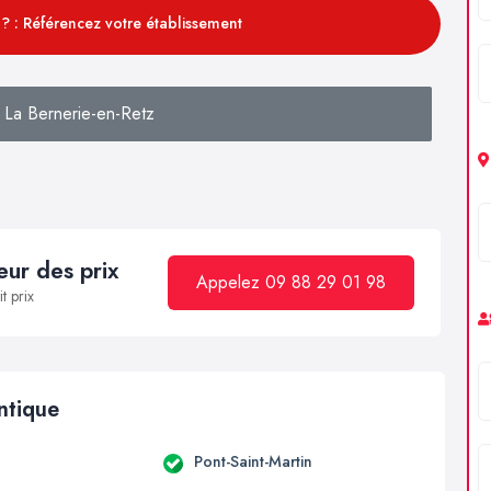
? : Référencez votre établissement
 La Bernerie-en-Retz
ur des prix
Appelez 09 88 29 01 98
t prix
antique
Pont-Saint-Martin