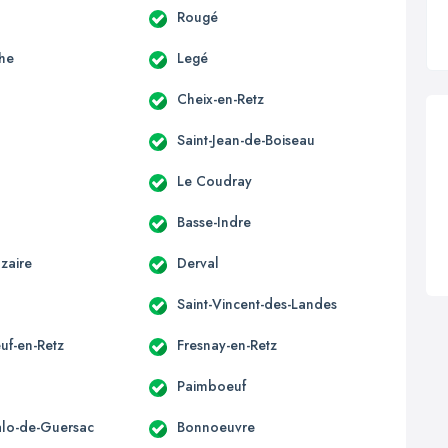
Rougé
he
Legé
Cheix-en-Retz
Saint-Jean-de-Boiseau
Le Coudray
Basse-Indre
zaire
Derval
Saint-Vincent-des-Landes
uf-en-Retz
Fresnay-en-Retz
Paimboeuf
alo-de-Guersac
Bonnoeuvre