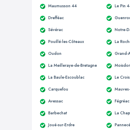
Maumusson 44
Le Pin 
Drefféac
Guenro
Sévérac
Notre-
Pouillé-les-Côteaux
La Roch
Oudon
Grand-
La Meilleraye-de-Bretagne
Moisdon-
La Baule-Escoublac
Le Crois
Carquefou
Mauves-
Avessac
Fégréac
Barbechat
La Chap
Joué-sur-Erdre
Pannec