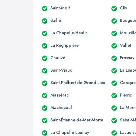
Saint-Molf
Clis
Saillé
Bouguen
La Chapelle-Heulin
Mouzill
La Regrippière
Vallet
Chauvé
Frossay
Saint-Viaud
La Limo
Saint-Philbert-de-Grand-Lieu
Conquer
Massérac
Pierric
Machecoul
La Marn
Saint-Étienne-de-Mer-Morte
Saint-M
La Chapelle-Launay
Lavau-su