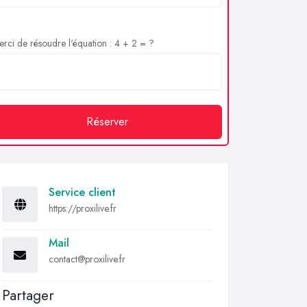
rci de résoudre l'équation : 4 + 2 = ?
Réserver
Service client
https://proxilive.fr
Mail
contact@proxilive.fr
Partager