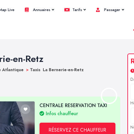
ap Live
Annuaires
Tarifs
Passager
rie-en-Retz
R
e Atlantique
>
Taxis La Bernerie-en-Retz
D
H
CENTRALE RESERVATION TAXI
Infos chauffeur
N
RÉSERVEZ CE CHAUFFEUR