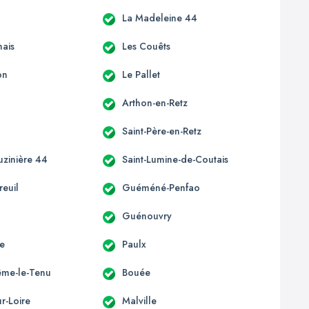
La Madeleine 44
ais
Les Couêts
on
Le Pallet
Arthon-en-Retz
Saint-Père-en-Retz
uzinière 44
Saint-Lumine-de-Coutais
euil
Guéméné-Penfao
Guénouvry
e
Paulx
ême-le-Tenu
Bouée
r-Loire
Malville