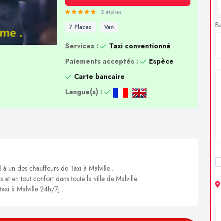
5 étoiles
B
7 Places
Van
Services :
Taxi conventionné
Paiements acceptés :
Espèce
Carte bancaire
Langue(s) :
 à un des chauffeurs de Taxi à Malville .
 et en tout confort dans toute la ville de Malville.
taxi à Malville 24h/7j .