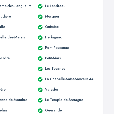
ame-des-Langueurs
Le Landreau
udière
Mesquer
alle
Quimiac
elle-des-Marais
Herbignac
Pont-Rousseau
-Erdre
Petit-Mars
Les Touches
La Chapelle-Saint-Sauveur 44
ière
Varades
tienne-de-Montluc
Le Temple-de-Bretagne
elais
Guérande