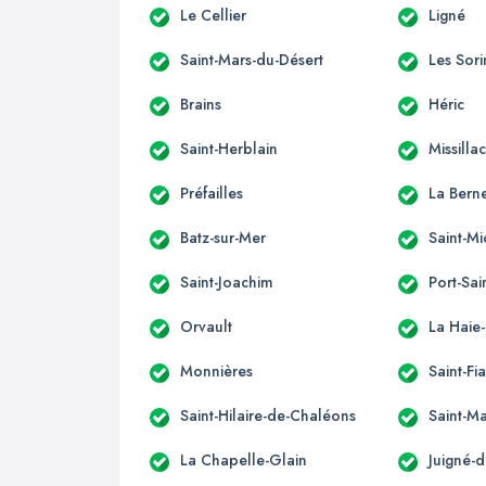
Le Cellier
Ligné
Saint-Mars-du-Désert
Les Sori
Brains
Héric
Saint-Herblain
Missilla
Préfailles
La Berne
Batz-sur-Mer
Saint-M
Saint-Joachim
Port-Sai
Orvault
La Haie
Monnières
Saint-Fi
Saint-Hilaire-de-Chaléons
Saint-M
La Chapelle-Glain
Juigné-d