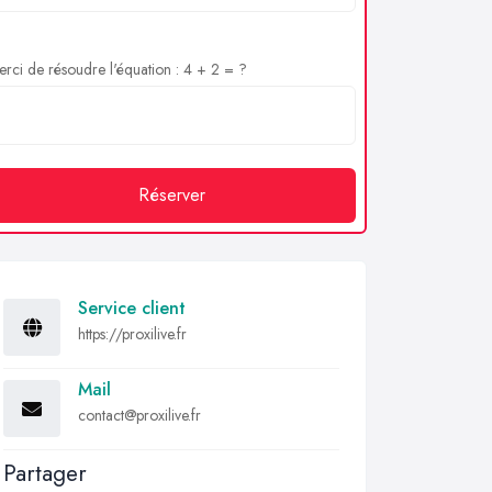
rci de résoudre l'équation : 4 + 2 = ?
Réserver
Service client
https://proxilive.fr
Mail
contact@proxilive.fr
Partager