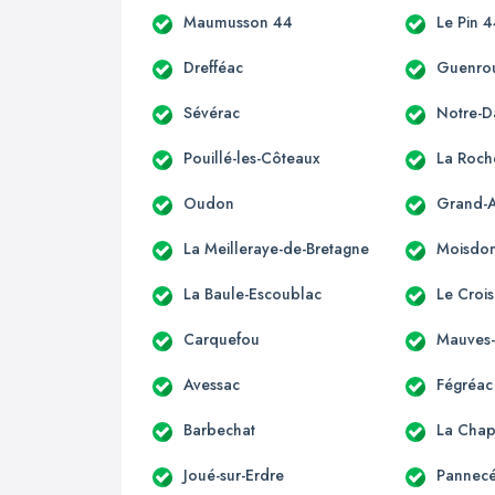
Maumusson 44
Le Pin 
Drefféac
Guenro
Sévérac
Notre-
Pouillé-les-Côteaux
La Roch
Oudon
Grand-
La Meilleraye-de-Bretagne
Moisdon-
La Baule-Escoublac
Le Crois
Carquefou
Mauves-
Avessac
Fégréac
Barbechat
La Chap
Joué-sur-Erdre
Pannec