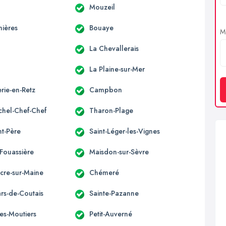
Mouzeil
nières
Bouaye
Me
La Chevallerais
c
La Plaine-sur-Mer
rie-en-Retz
Campbon
ichel-Chef-Chef
Tharon-Plage
nt-Père
Saint-Léger-les-Vignes
-Fouassière
Maisdon-sur-Sèvre
acre-sur-Maine
Chémeré
ars-de-Coutais
Sainte-Pazanne
es-Moutiers
Petit-Auverné