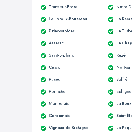
Trans-sur-Erdre
Notre-D
Le Loroux-Bottereau
La Rema
Piriac-sur-Mer
La Turb
Assérac
La Chap
Saint-Lyphard
Rezé
Casson
Nort-sur
Puceul
Saffré
Pornichet
Belligné
Montrelais
La Roux
Cordemais
Saint-É
Vigneux-de-Bretagne
La Paqu