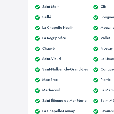
Saint-Molf
Clis
Saillé
Bouguen
La Chapelle-Heulin
Mouzill
La Regrippière
Vallet
Chauvé
Frossay
Saint-Viaud
La Limo
Saint-Philbert-de-Grand-Lieu
Conquer
Massérac
Pierric
Machecoul
La Marn
Saint-Étienne-de-Mer-Morte
Saint-M
La Chapelle-Launay
Lavau-su