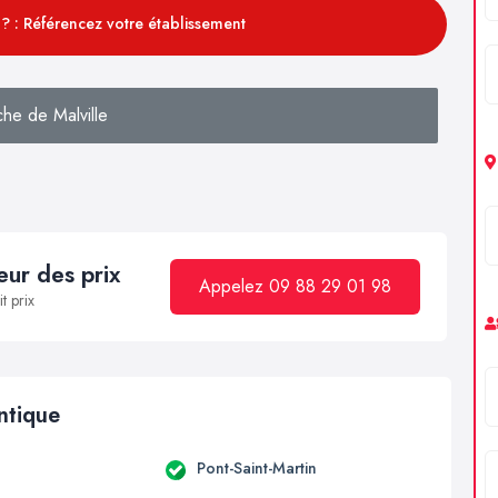
? : Référencez votre établissement
he de Malville
ur des prix
Appelez 09 88 29 01 98
t prix
antique
Pont-Saint-Martin