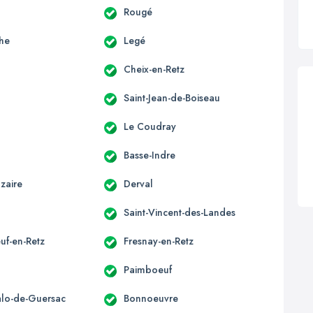
Rougé
he
Legé
Cheix-en-Retz
Saint-Jean-de-Boiseau
Le Coudray
Basse-Indre
zaire
Derval
Saint-Vincent-des-Landes
uf-en-Retz
Fresnay-en-Retz
Paimboeuf
alo-de-Guersac
Bonnoeuvre