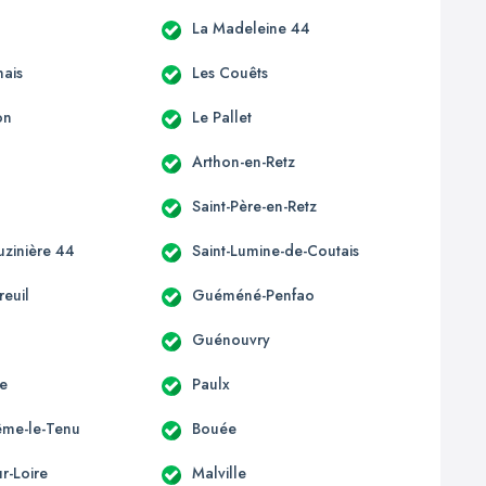
La Madeleine 44
ais
Les Couêts
on
Le Pallet
Arthon-en-Retz
Saint-Père-en-Retz
uzinière 44
Saint-Lumine-de-Coutais
euil
Guéméné-Penfao
Guénouvry
e
Paulx
ême-le-Tenu
Bouée
r-Loire
Malville