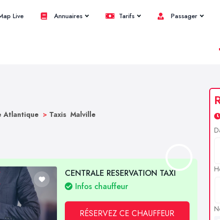
ap Live
Annuaires
Tarifs
Passager
R
e Atlantique
>
Taxis Malville
D
H
CENTRALE RESERVATION TAXI
Infos chauffeur
N
RÉSERVEZ CE CHAUFFEUR