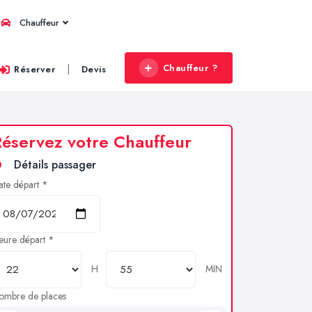
Chauffeur
Chauffeur ?
|
Réserver
Devis
éservez votre Chauffeur
Détails passager
ate départ *
eure départ *
H
MIN
ombre de places