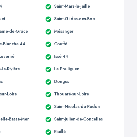
44
Saint-Mars-la-Jaille
uet
Saint-Gildas-des-Bois
Dame-de-Grâce
Mésanger
e-Blanche 44
Couffé
Auverné
Issé 44
la-Rivière
Le Pouliguen
ic
Donges
sur-Loire
Thouaré-sur-Loire
Saint-Nicolas-de-Redon
elle-Basse-Mer
Saint-Julien-de-Concelles
é
Riaillé