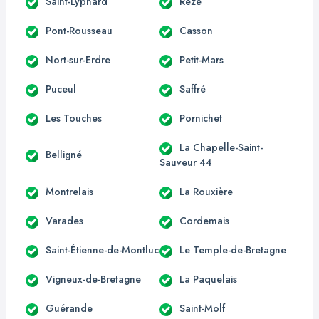
Saint-Lyphard
Rezé
Pont-Rousseau
Casson
Nort-sur-Erdre
Petit-Mars
Puceul
Saffré
Les Touches
Pornichet
La Chapelle-Saint-
Belligné
Sauveur 44
Montrelais
La Rouxière
Varades
Cordemais
Saint-Étienne-de-Montluc
Le Temple-de-Bretagne
Vigneux-de-Bretagne
La Paquelais
Guérande
Saint-Molf