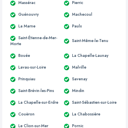
Massérac
Pierric
Guénouvry
Machecoul
La Marne
Paulx
Saint-Étienne-de-Mer-
Saint-Même-le-Tenu
Morte
Bouée
La Chapelle-Launay
Lavau-sur-Loire
Malville
Prinquiau
Savenay
Saint-Brévin-les-Pins
Mindin
La Chapelle-sur-Erdre
Saint-Sébastien-sur-Loire
Couëron
La Chabossière
Le Clion-sur-Mer
Pornic