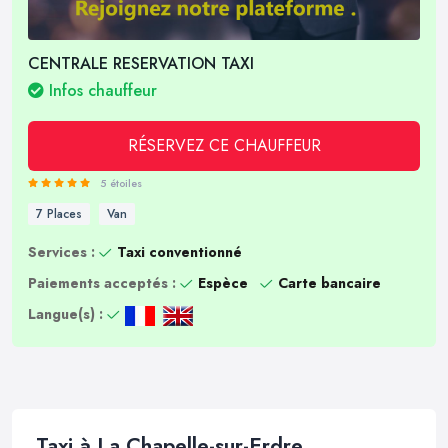
CENTRALE RESERVATION TAXI
Infos chauffeur
RÉSERVEZ CE CHAUFFEUR
5 étoiles
7 Places
Van
Services :
Taxi conventionné
Paiements acceptés :
Espèce
Carte bancaire
Langue(s) :
Taxi à La Chapelle-sur-Erdre