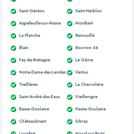
Saint-Géréon
Saint-Herblon
Aigrefeuille-sur-Maine
Montbert
La Planche
Remouillé
Blain
Bouvron 44
Fay-de-Bretagne
Le Gâvre
Notre-Dame-des-Landes
Vertou
Treillières
La Chevrolière
Saint-André-des-Eaux
Vieillevigne
Basse-Goulaine
Haute-Goulaine
Châteaubriant
Erbray
Louisfert
Noyal-sur-Brutz