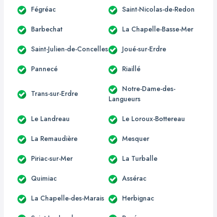
Fégréac
Saint-Nicolas-de-Redon
Barbechat
La Chapelle-Basse-Mer
Saint-Julien-de-Concelles
Joué-sur-Erdre
Pannecé
Riaillé
Notre-Dame-des-
Trans-sur-Erdre
Langueurs
Le Landreau
Le Loroux-Bottereau
La Remaudière
Mesquer
Piriac-sur-Mer
La Turballe
Quimiac
Assérac
La Chapelle-des-Marais
Herbignac