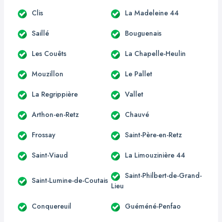
Clis
La Madeleine 44
Saillé
Bouguenais
Les Couêts
La Chapelle-Heulin
Mouzillon
Le Pallet
La Regrippière
Vallet
Arthon-en-Retz
Chauvé
Frossay
Saint-Père-en-Retz
Saint-Viaud
La Limouzinière 44
Saint-Philbert-de-Grand-
Saint-Lumine-de-Coutais
Lieu
Conquereuil
Guéméné-Penfao