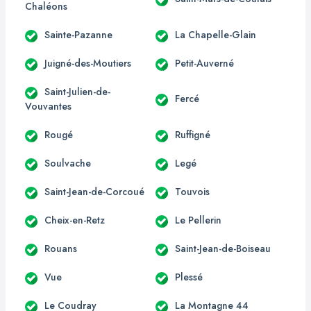
Chaléons
Sainte-Pazanne
La Chapelle-Glain
Juigné-des-Moutiers
Petit-Auverné
Saint-Julien-de-
Fercé
Vouvantes
Rougé
Ruffigné
Soulvache
Legé
Saint-Jean-de-Corcoué
Touvois
Cheix-en-Retz
Le Pellerin
Rouans
Saint-Jean-de-Boiseau
Vue
Plessé
Le Coudray
La Montagne 44