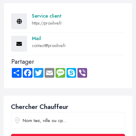
Service client
https://proxilive.fr
Mail
contact@proxilive.fr
Partager
Share
Facebook
Twitter
Email
Message
Skype
Viber
Chercher Chauffeur