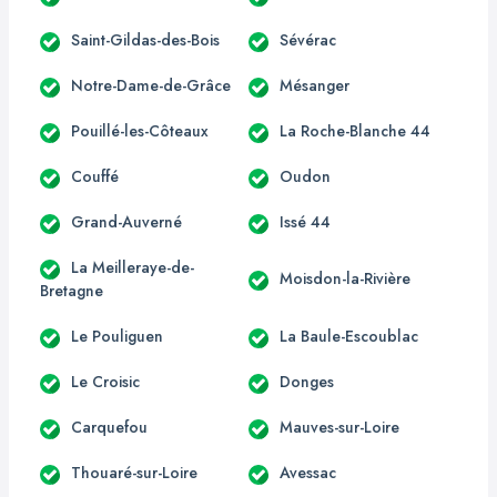
Saint-Gildas-des-Bois
Sévérac
Notre-Dame-de-Grâce
Mésanger
Pouillé-les-Côteaux
La Roche-Blanche 44
Couffé
Oudon
Grand-Auverné
Issé 44
La Meilleraye-de-
Moisdon-la-Rivière
Bretagne
Le Pouliguen
La Baule-Escoublac
Le Croisic
Donges
Carquefou
Mauves-sur-Loire
Thouaré-sur-Loire
Avessac