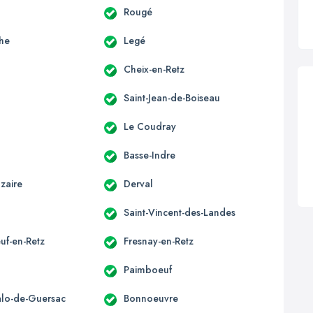
Rougé
he
Legé
Cheix-en-Retz
Saint-Jean-de-Boiseau
Le Coudray
Basse-Indre
zaire
Derval
Saint-Vincent-des-Landes
uf-en-Retz
Fresnay-en-Retz
Paimboeuf
alo-de-Guersac
Bonnoeuvre