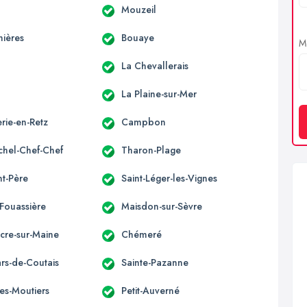
Mouzeil
nières
Bouaye
Me
La Chevallerais
c
La Plaine-sur-Mer
rie-en-Retz
Campbon
ichel-Chef-Chef
Tharon-Plage
nt-Père
Saint-Léger-les-Vignes
-Fouassière
Maisdon-sur-Sèvre
acre-sur-Maine
Chémeré
ars-de-Coutais
Sainte-Pazanne
es-Moutiers
Petit-Auverné