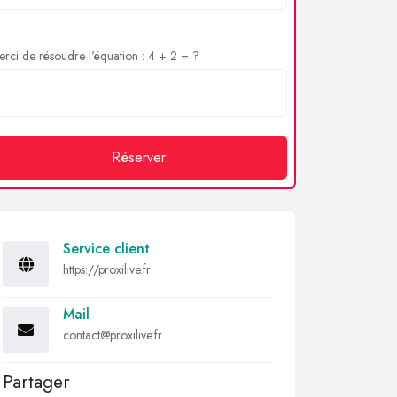
rci de résoudre l'équation : 4 + 2 = ?
Réserver
Service client
https://proxilive.fr
Mail
contact@proxilive.fr
Partager