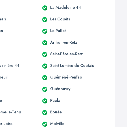
La Madeleine 44
ais
Les Couêts
on
Le Pallet
Arthon-en-Retz
Saint-Père-en-Retz
uzinière 44
Saint-Lumine-de-Coutais
euil
Guéméné-Penfao
Guénouvry
e
Paulx
ême-le-Tenu
Bouée
r-Loire
Malville