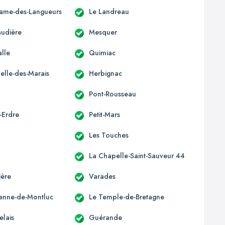
ame-des-Langueurs
Le Landreau
udière
Mesquer
alle
Quimiac
elle-des-Marais
Herbignac
Pont-Rousseau
-Erdre
Petit-Mars
Les Touches
La Chapelle-Saint-Sauveur 44
ière
Varades
tienne-de-Montluc
Le Temple-de-Bretagne
elais
Guérande