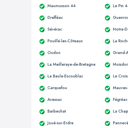
Maumusson 44
Le Pin 
Drefféac
Guenro
Sévérac
Notre-
Pouillé-les-Côteaux
La Roch
Oudon
Grand-
La Meilleraye-de-Bretagne
Moisdon-
La Baule-Escoublac
Le Crois
Carquefou
Mauves-
Avessac
Fégréac
Barbechat
La Chap
Joué-sur-Erdre
Pannec