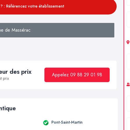
? : Référencez votre établissement
he de Massérac
ur des prix
Appelez 09 88 29 01 98
t prix
antique
Pont-Saint-Martin