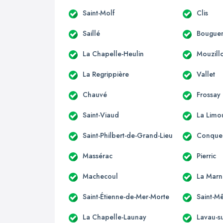
Saint-Molf
Clis
Saillé
Bouguen
La Chapelle-Heulin
Mouzill
La Regrippière
Vallet
Chauvé
Frossay
Saint-Viaud
La Limo
Saint-Philbert-de-Grand-Lieu
Conquer
Massérac
Pierric
Machecoul
La Marn
Saint-Étienne-de-Mer-Morte
Saint-M
La Chapelle-Launay
Lavau-su