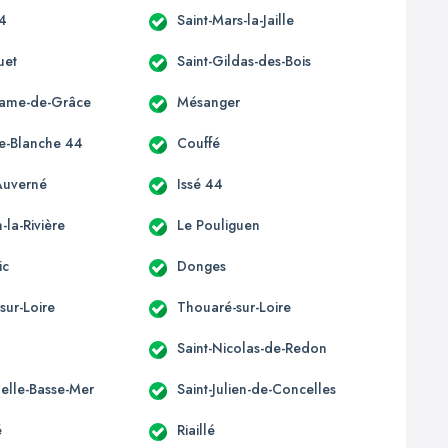
44
Saint-Mars-la-Jaille
uet
Saint-Gildas-des-Bois
Dame-de-Grâce
Mésanger
e-Blanche 44
Couffé
Auverné
Issé 44
la-Rivière
Le Pouliguen
ic
Donges
sur-Loire
Thouaré-sur-Loire
Saint-Nicolas-de-Redon
elle-Basse-Mer
Saint-Julien-de-Concelles
é
Riaillé