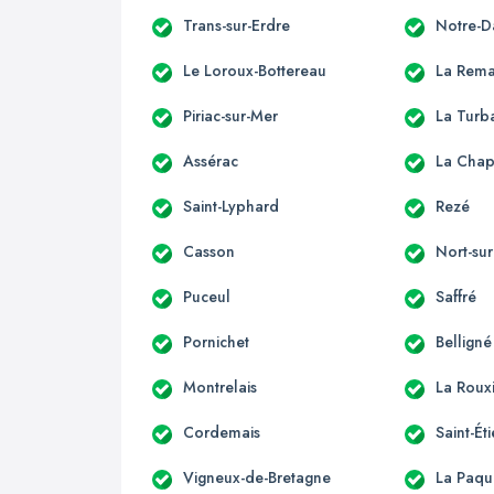
Trans-sur-Erdre
Notre-D
Le Loroux-Bottereau
La Rema
Piriac-sur-Mer
La Turb
Assérac
La Chap
Saint-Lyphard
Rezé
Casson
Nort-sur
Puceul
Saffré
Pornichet
Belligné
Montrelais
La Roux
Cordemais
Saint-É
Vigneux-de-Bretagne
La Paqu