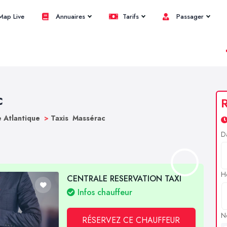
ap Live
Annuaires
Tarifs
Passager
c
R
e Atlantique
>
Taxis Massérac
D
H
CENTRALE RESERVATION TAXI
Infos chauffeur
N
RÉSERVEZ CE CHAUFFEUR