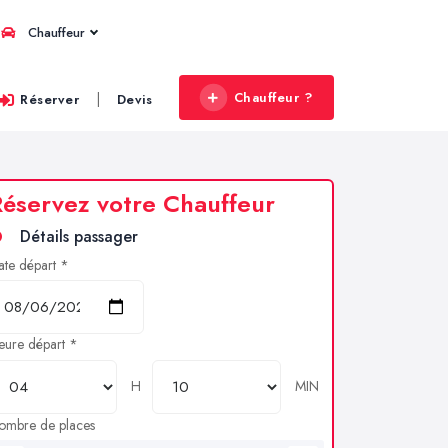
Chauffeur
Chauffeur ?
|
Réserver
Devis
éservez votre Chauffeur
Détails passager
ate départ *
eure départ *
H
MIN
ombre de places