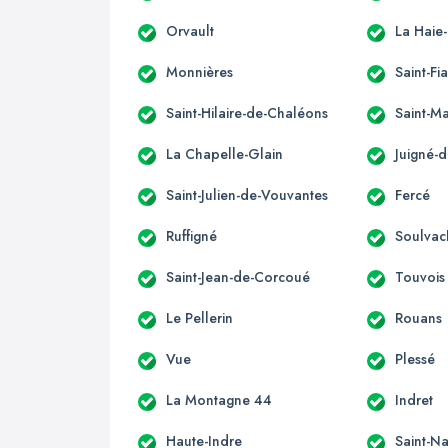
Orvault
La Haie
Monnières
Saint-Fi
Saint-Hilaire-de-Chaléons
Saint-M
La Chapelle-Glain
Juigné-d
Saint-Julien-de-Vouvantes
Fercé
Ruffigné
Soulvac
Saint-Jean-de-Corcoué
Touvois
Le Pellerin
Rouans
Vue
Plessé
La Montagne 44
Indret
Haute-Indre
Saint-Na