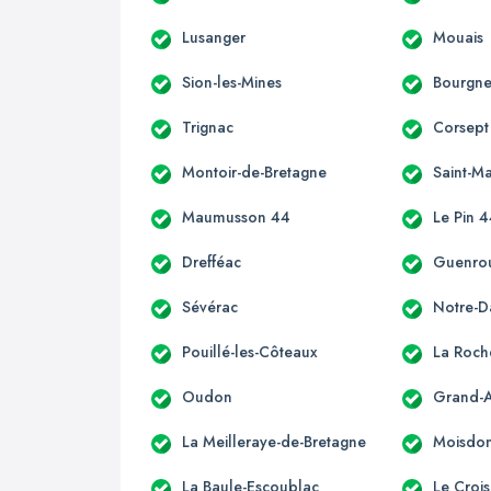
Lusanger
Mouais
Sion-les-Mines
Bourgne
Trignac
Corsept
Montoir-de-Bretagne
Saint-M
Maumusson 44
Le Pin 
Drefféac
Guenro
Sévérac
Notre-
Pouillé-les-Côteaux
La Roch
Oudon
Grand-
La Meilleraye-de-Bretagne
Moisdon-
La Baule-Escoublac
Le Crois