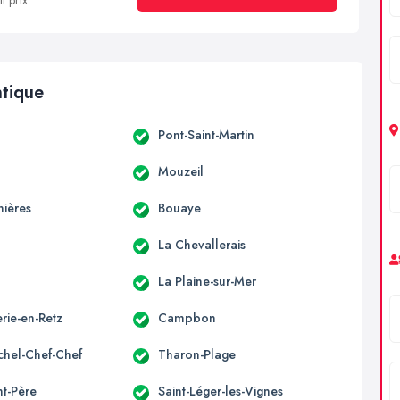
t prix
ntique
Pont-Saint-Martin
Mouzeil
nières
Bouaye
La Chevallerais
c
La Plaine-sur-Mer
rie-en-Retz
Campbon
ichel-Chef-Chef
Tharon-Plage
nt-Père
Saint-Léger-les-Vignes