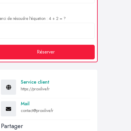
rci de résoudre l'équation : 4 + 2 = ?
Réserver
Service client
https://proxilive.fr
Mail
contact@proxilive.fr
Partager