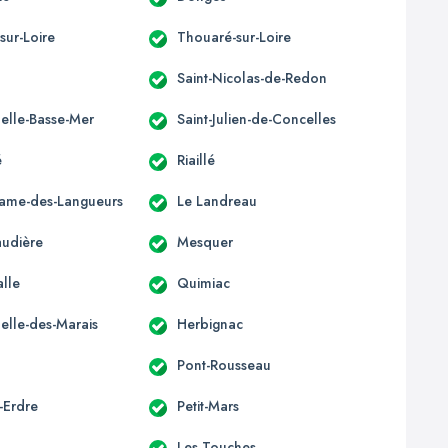
sur-Loire
Thouaré-sur-Loire
Saint-Nicolas-de-Redon
elle-Basse-Mer
Saint-Julien-de-Concelles
é
Riaillé
ame-des-Langueurs
Le Landreau
udière
Mesquer
alle
Quimiac
elle-des-Marais
Herbignac
Pont-Rousseau
-Erdre
Petit-Mars
Les Touches