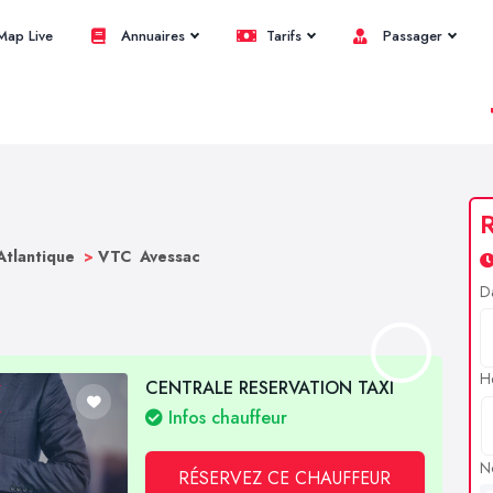
ap Live
Annuaires
Tarifs
Passager
R
Atlantique
>
VTC Avessac
D
H
CENTRALE RESERVATION TAXI
Infos chauffeur
N
RÉSERVEZ CE CHAUFFEUR