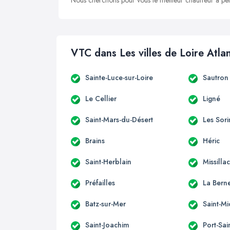
Nous cherchons pour vous le meilleur chauffeur à peti
VTC dans Les villes de Loire Atla
Sainte-Luce-sur-Loire
Sautron
Le Cellier
Ligné
Saint-Mars-du-Désert
Les Sori
Brains
Héric
Saint-Herblain
Missilla
Préfailles
La Berne
Batz-sur-Mer
Saint-M
Saint-Joachim
Port-Sai