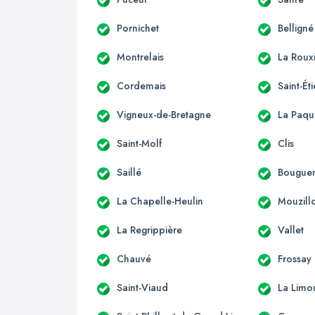
Pornichet
Belligné
Montrelais
La Roux
Cordemais
Saint-É
Vigneux-de-Bretagne
La Paqu
Saint-Molf
Clis
Saillé
Bouguen
La Chapelle-Heulin
Mouzill
La Regrippière
Vallet
Chauvé
Frossay
Saint-Viaud
La Limo