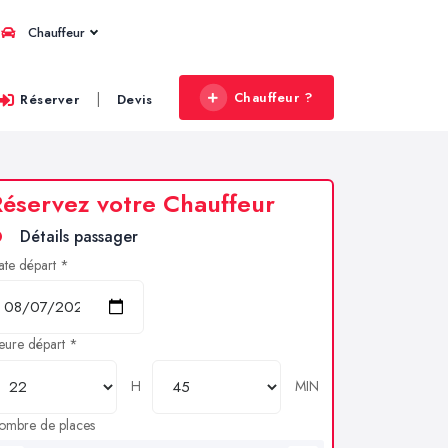
Chauffeur
Chauffeur ?
|
Réserver
Devis
éservez votre Chauffeur
Détails passager
ate départ *
eure départ *
H
MIN
ombre de places