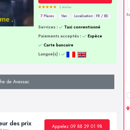
5 étoiles
B
7 Places
Van
Localisation : FR / BE
Services :
Taxi conventionné
Paiements acceptés :
Espèce
Carte bancaire
Langue(s) :
he de Avessac
ur des prix
Appelez 09 88 29 01 98