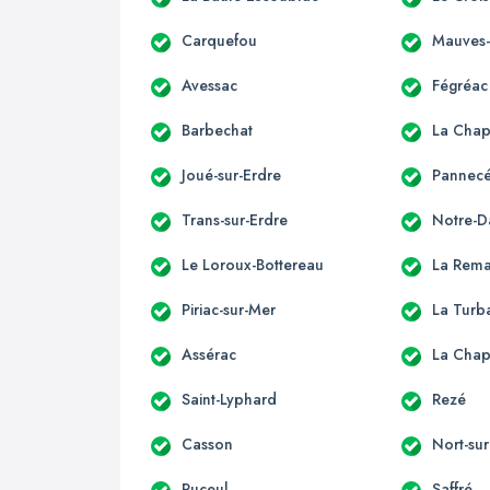
Carquefou
Mauves-
Avessac
Fégréac
Barbechat
La Chap
Joué-sur-Erdre
Pannec
Trans-sur-Erdre
Notre-D
Le Loroux-Bottereau
La Rema
Piriac-sur-Mer
La Turb
Assérac
La Chap
Saint-Lyphard
Rezé
Casson
Nort-sur
Puceul
Saffré