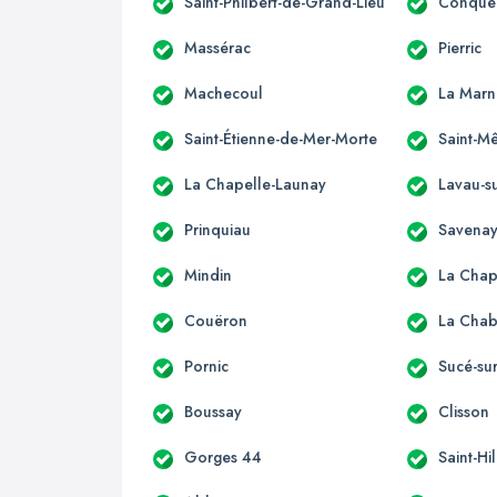
Saint-Philbert-de-Grand-Lieu
Conquer
Massérac
Pierric
Machecoul
La Marn
Saint-Étienne-de-Mer-Morte
Saint-M
La Chapelle-Launay
Lavau-su
Prinquiau
Savena
Mindin
La Chap
Couëron
La Chab
Pornic
Sucé-su
Boussay
Clisson
Gorges 44
Saint-Hi