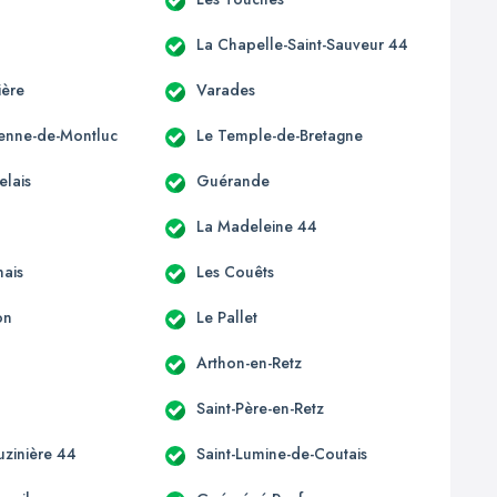
La Chapelle-Saint-Sauveur 44
ière
Varades
tienne-de-Montluc
Le Temple-de-Bretagne
elais
Guérande
La Madeleine 44
ais
Les Couêts
on
Le Pallet
Arthon-en-Retz
Saint-Père-en-Retz
uzinière 44
Saint-Lumine-de-Coutais