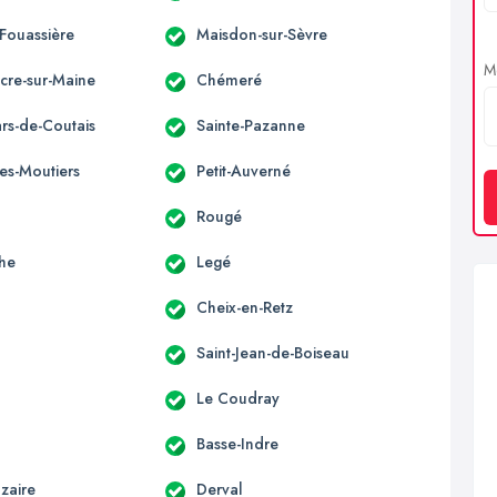
-Fouassière
Maisdon-sur-Sèvre
Me
acre-sur-Maine
Chémeré
ars-de-Coutais
Sainte-Pazanne
es-Moutiers
Petit-Auverné
Rougé
he
Legé
Cheix-en-Retz
Saint-Jean-de-Boiseau
Le Coudray
Basse-Indre
zaire
Derval