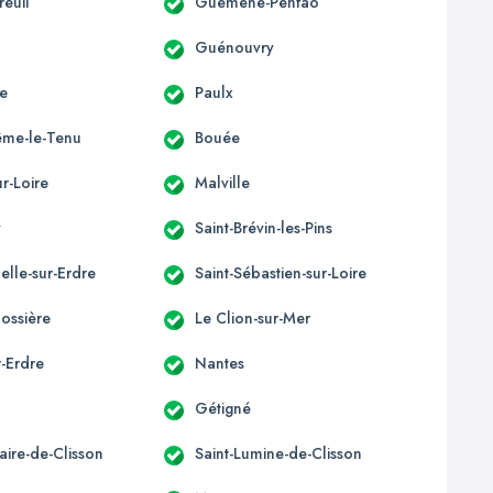
euil
Guéméné-Penfao
Guénouvry
e
Paulx
ême-le-Tenu
Bouée
r-Loire
Malville
y
Saint-Brévin-les-Pins
elle-sur-Erdre
Saint-Sébastien-sur-Loire
ossière
Le Clion-sur-Mer
r-Erdre
Nantes
Gétigné
laire-de-Clisson
Saint-Lumine-de-Clisson