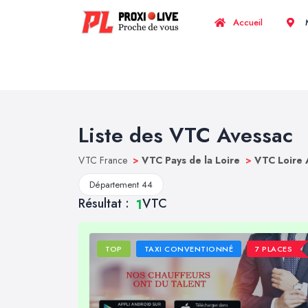
Accueil
M
Liste des VTC Avessac
VTC France
>
VTC Pays de la Loire
>
VTC Loire 
Département 44
Résultat :
VTC
1
TOP
TAXI CONVENTIONNÉ
7 PLACES