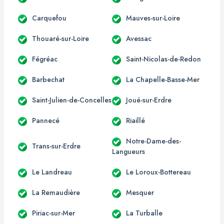
Carquefou
Mauves-sur-Loire
Thouaré-sur-Loire
Avessac
Fégréac
Saint-Nicolas-de-Redon
Barbechat
La Chapelle-Basse-Mer
Saint-Julien-de-Concelles
Joué-sur-Erdre
Pannecé
Riaillé
Notre-Dame-des-
Trans-sur-Erdre
Langueurs
Le Landreau
Le Loroux-Bottereau
La Remaudière
Mesquer
Piriac-sur-Mer
La Turballe