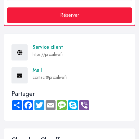
Réserver
Service client
https://proxilive.fr
Mail
contact@proxilive.fr
Partager
Share
Facebook
Twitter
Email
Message
Skype
Viber