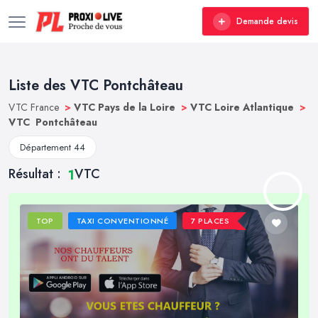
Demande devis
Liste des VTC Pontchâteau
VTC France
>
VTC Pays de la Loire
>
VTC Loire Atlantique
>
VTC Pontchâteau
Département 44
Résultat :
VTC
1
TOP
TAXI CONVENTIONNÉ
7 PLACES