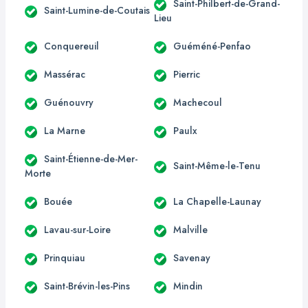
Saint-Philbert-de-Grand-
Saint-Lumine-de-Coutais
Lieu
Conquereuil
Guéméné-Penfao
Massérac
Pierric
Guénouvry
Machecoul
La Marne
Paulx
Saint-Étienne-de-Mer-
Saint-Même-le-Tenu
Morte
Bouée
La Chapelle-Launay
Lavau-sur-Loire
Malville
Prinquiau
Savenay
Saint-Brévin-les-Pins
Mindin