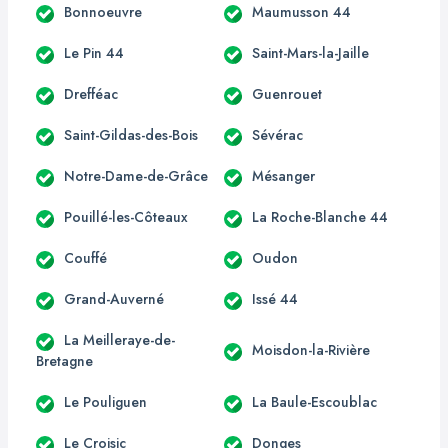
Bonnoeuvre
Maumusson 44
Le Pin 44
Saint-Mars-la-Jaille
Drefféac
Guenrouet
Saint-Gildas-des-Bois
Sévérac
Notre-Dame-de-Grâce
Mésanger
Pouillé-les-Côteaux
La Roche-Blanche 44
Couffé
Oudon
Grand-Auverné
Issé 44
La Meilleraye-de-
Moisdon-la-Rivière
Bretagne
Le Pouliguen
La Baule-Escoublac
Le Croisic
Donges