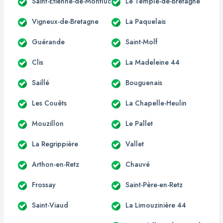
Saint-Étienne-de-Montluc
Le Temple-de-Bretagne
Vigneux-de-Bretagne
La Paquelais
Guérande
Saint-Molf
Clis
La Madeleine 44
Saillé
Bouguenais
Les Couêts
La Chapelle-Heulin
Mouzillon
Le Pallet
La Regrippière
Vallet
Arthon-en-Retz
Chauvé
Frossay
Saint-Père-en-Retz
Saint-Viaud
La Limouzinière 44