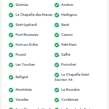
Quimiac
Assérac
La Chapelle-des-Marais
Herbignac
Saint-Lyphard
Rezé
Pont-Rousseau
Casson
Nort-sur-Erdre
Petit-Mars
Puceul
Saffré
Les Touches
Pornichet
La Chapelle-Saint-
Belligné
Sauveur 44
Montrelais
La Rouxière
Varades
Cordemais