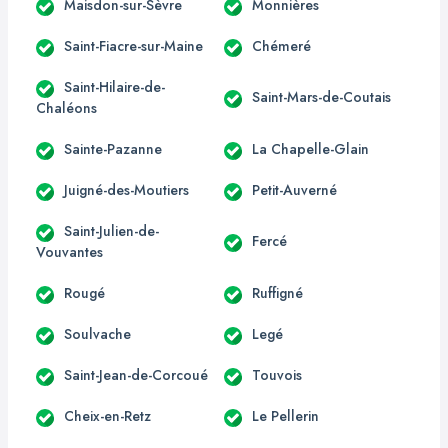
Maisdon-sur-Sèvre
Monnières
Saint-Fiacre-sur-Maine
Chémeré
Saint-Hilaire-de-
Saint-Mars-de-Coutais
Chaléons
Sainte-Pazanne
La Chapelle-Glain
Juigné-des-Moutiers
Petit-Auverné
Saint-Julien-de-
Fercé
Vouvantes
Rougé
Ruffigné
Soulvache
Legé
Saint-Jean-de-Corcoué
Touvois
Cheix-en-Retz
Le Pellerin