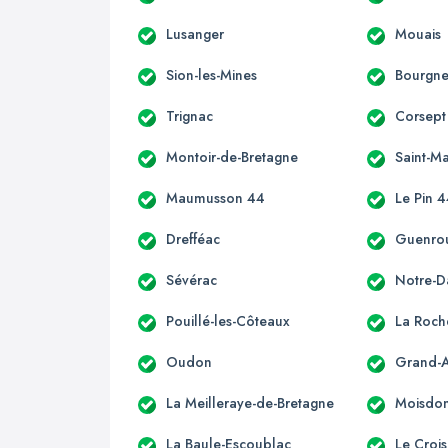
Lusanger
Mouais
Sion-les-Mines
Bourgne
Trignac
Corsept
Montoir-de-Bretagne
Saint-M
Maumusson 44
Le Pin 
Drefféac
Guenro
Sévérac
Notre-
Pouillé-les-Côteaux
La Roch
Oudon
Grand-
La Meilleraye-de-Bretagne
Moisdon-
La Baule-Escoublac
Le Crois