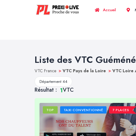
Accueil
M
Liste des VTC Guéméné
VTC France
>
VTC Pays de la Loire
>
VTC Loire 
Département 44
Résultat :
VTC
1
TOP
TAXI CONVENTIONNÉ
7 PLACES