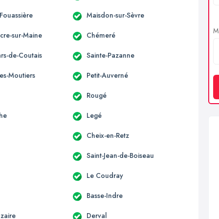
-Fouassière
Maisdon-sur-Sèvre
Me
acre-sur-Maine
Chémeré
ars-de-Coutais
Sainte-Pazanne
es-Moutiers
Petit-Auverné
Rougé
he
Legé
Cheix-en-Retz
Saint-Jean-de-Boiseau
Le Coudray
Basse-Indre
zaire
Derval