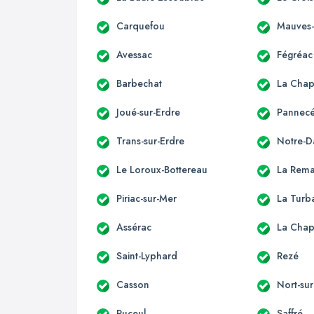
Carquefou
Mauves-
Avessac
Fégréac
Barbechat
La Chap
Joué-sur-Erdre
Pannec
Trans-sur-Erdre
Notre-D
Le Loroux-Bottereau
La Rema
Piriac-sur-Mer
La Turb
Assérac
La Chap
Saint-Lyphard
Rezé
Casson
Nort-sur
Puceul
Saffré