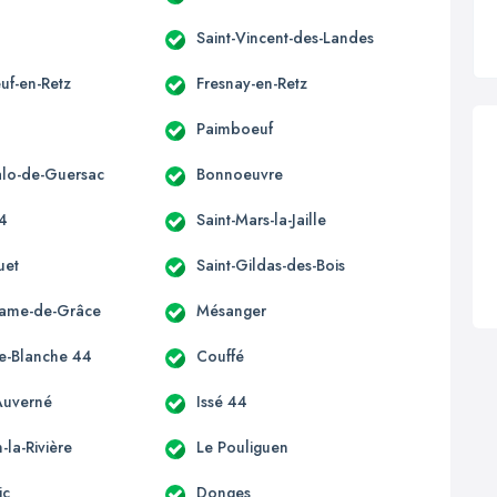
Saint-Vincent-des-Landes
uf-en-Retz
Fresnay-en-Retz
Paimboeuf
alo-de-Guersac
Bonnoeuvre
44
Saint-Mars-la-Jaille
uet
Saint-Gildas-des-Bois
Dame-de-Grâce
Mésanger
e-Blanche 44
Couffé
Auverné
Issé 44
la-Rivière
Le Pouliguen
ic
Donges