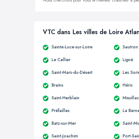
Nous cherchons pour vous le meilleur chauffeur à peti
VTC dans Les villes de Loire Atla
Sainte-Luce-sur-Loire
Sautron
Le Cellier
Ligné
Saint-Mars-du-Désert
Les Sori
Brains
Héric
Saint-Herblain
Missilla
Préfailles
La Berne
Batz-sur-Mer
Saint-M
Saint-Joachim
Port-Sai