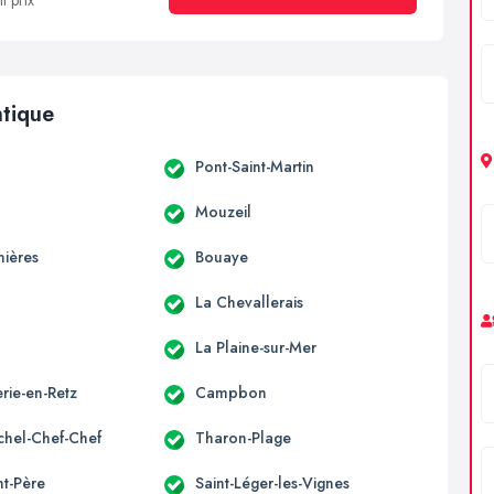
t prix
ntique
Pont-Saint-Martin
Mouzeil
nières
Bouaye
La Chevallerais
c
La Plaine-sur-Mer
rie-en-Retz
Campbon
ichel-Chef-Chef
Tharon-Plage
nt-Père
Saint-Léger-les-Vignes