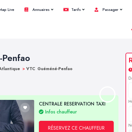
ap Live
Annuaires
Tarifs
Passager
-Penfao
R
Atlantique
>
VTC Guéméné-Penfao
D
H
CENTRALE RESERVATION TAXI
Infos chauffeur
N
RÉSERVEZ CE CHAUFFEUR