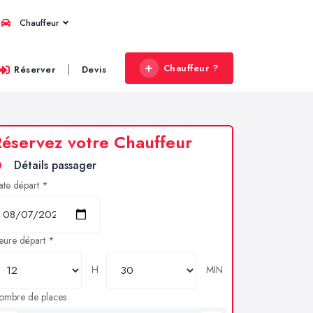
Chauffeur
Chauffeur ?
|
Réserver
Devis
éservez votre Chauffeur
Détails passager
ate départ *
eure départ *
H
MIN
ombre de places