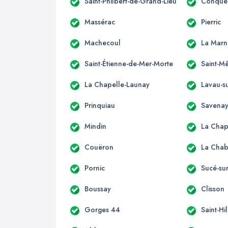
Saint-Philbert-de-Grand-Lieu
Conquer
Massérac
Pierric
Machecoul
La Marn
Saint-Étienne-de-Mer-Morte
Saint-M
La Chapelle-Launay
Lavau-su
Prinquiau
Savena
Mindin
La Chap
Couëron
La Chab
Pornic
Sucé-su
Boussay
Clisson
Gorges 44
Saint-Hi