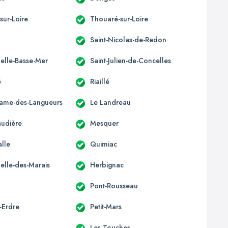
sur-Loire
Thouaré-sur-Loire
Saint-Nicolas-de-Redon
elle-Basse-Mer
Saint-Julien-de-Concelles
é
Riaillé
ame-des-Langueurs
Le Landreau
udière
Mesquer
alle
Quimiac
elle-des-Marais
Herbignac
Pont-Rousseau
-Erdre
Petit-Mars
Les Touches