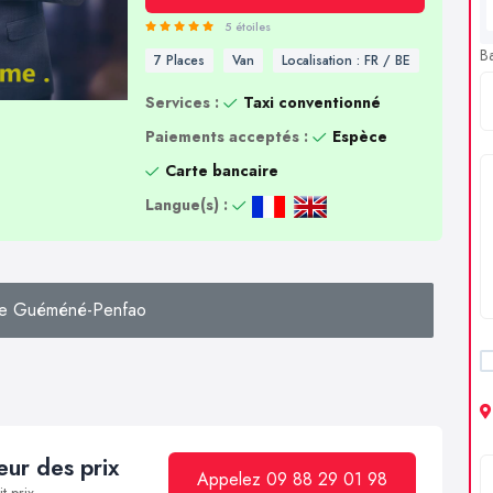
5 étoiles
B
7 Places
Van
Localisation : FR / BE
Services :
Taxi conventionné
Paiements acceptés :
Espèce
Carte bancaire
Langue(s) :
de Guéméné-Penfao
ur des prix
Appelez 09 88 29 01 98