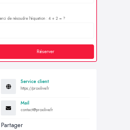
rci de résoudre l'équation : 4 + 2 = ?
Réserver
Service client
https://proxilive.fr
Mail
contact@proxilive.fr
Partager