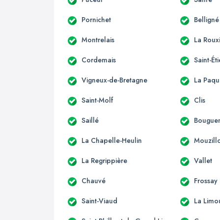
Pornichet
Belligné
Montrelais
La Roux
Cordemais
Saint-É
Vigneux-de-Bretagne
La Paqu
Saint-Molf
Clis
Saillé
Bouguen
La Chapelle-Heulin
Mouzill
La Regrippière
Vallet
Chauvé
Frossay
Saint-Viaud
La Limo