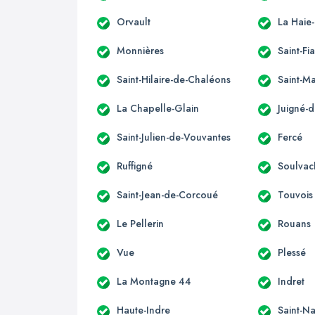
Orvault
La Haie
Monnières
Saint-Fi
Saint-Hilaire-de-Chaléons
Saint-M
La Chapelle-Glain
Juigné-d
Saint-Julien-de-Vouvantes
Fercé
Ruffigné
Soulvac
Saint-Jean-de-Corcoué
Touvois
Le Pellerin
Rouans
Vue
Plessé
La Montagne 44
Indret
Haute-Indre
Saint-Na