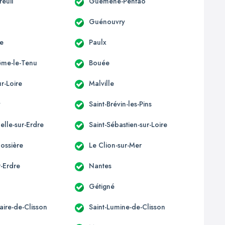
euil
Guéméné-Penfao
Guénouvry
e
Paulx
ême-le-Tenu
Bouée
r-Loire
Malville
y
Saint-Brévin-les-Pins
elle-sur-Erdre
Saint-Sébastien-sur-Loire
ossière
Le Clion-sur-Mer
r-Erdre
Nantes
Gétigné
laire-de-Clisson
Saint-Lumine-de-Clisson