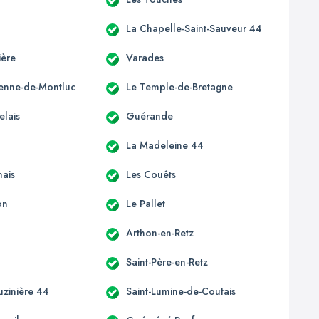
La Chapelle-Saint-Sauveur 44
ière
Varades
tienne-de-Montluc
Le Temple-de-Bretagne
elais
Guérande
La Madeleine 44
ais
Les Couêts
on
Le Pallet
Arthon-en-Retz
Saint-Père-en-Retz
uzinière 44
Saint-Lumine-de-Coutais