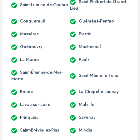
Saint-Philbert-de-Grand-
Saint-Lumine-de-Coutais
Lieu
Conquereuil
Guéméné-Penfao
Massérac
Pierric
Guénouvry
Machecoul
La Marne
Paulx
Saint-Étienne-de-Mer-
Saint-Même-le-Tenu
Morte
Bouée
La Chapelle-Launay
Lavau-sur-Loire
Malville
Prinquiau
Savenay
Saint-Brévin-les-Pins
Mindin