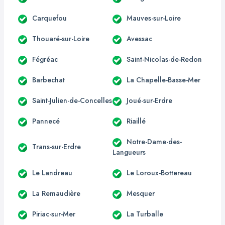
Carquefou
Mauves-sur-Loire
Thouaré-sur-Loire
Avessac
Fégréac
Saint-Nicolas-de-Redon
Barbechat
La Chapelle-Basse-Mer
Saint-Julien-de-Concelles
Joué-sur-Erdre
Pannecé
Riaillé
Notre-Dame-des-
Trans-sur-Erdre
Langueurs
Le Landreau
Le Loroux-Bottereau
La Remaudière
Mesquer
Piriac-sur-Mer
La Turballe