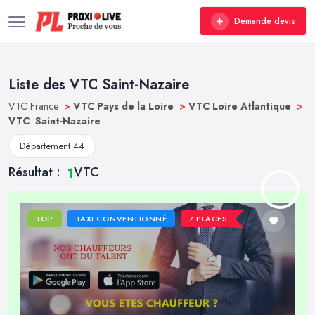
Demande devis
Liste des VTC Saint-Nazaire
VTC France
>
VTC Pays de la Loire
>
VTC Loire Atlantique
>
VTC Saint-Nazaire
Département 44
Résultat :
VTC
1
TOP
TAXI CONVENTIONNÉ
7 PLACES