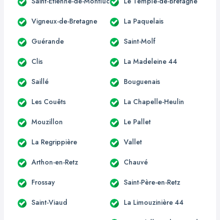
Saint-Étienne-de-Montluc
Le Temple-de-Bretagne
Vigneux-de-Bretagne
La Paquelais
Guérande
Saint-Molf
Clis
La Madeleine 44
Saillé
Bouguenais
Les Couêts
La Chapelle-Heulin
Mouzillon
Le Pallet
La Regrippière
Vallet
Arthon-en-Retz
Chauvé
Frossay
Saint-Père-en-Retz
Saint-Viaud
La Limouzinière 44