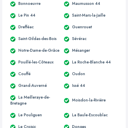
Bonnoeuvre
Maumusson 44
Le Pin 44
Saint-Mars-la-Jaille
Drefféac
Guenrouet
Saint-Gildas-des-Bois
Sévérac
Notre-Dame-de-Grâce
Mésanger
Pouillé-les-Côteaux
La Roche-Blanche 44
Couffé
Oudon
Grand-Auverné
Issé 44
La Meilleraye-de-
Moisdon-la-Rivière
Bretagne
Le Pouliguen
La Baule-Escoublac
Le Croisic
Donges