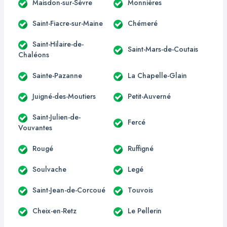
Maisdon-sur-Sèvre
Monnières
Saint-Fiacre-sur-Maine
Chémeré
Saint-Hilaire-de-
Saint-Mars-de-Coutais
Chaléons
Sainte-Pazanne
La Chapelle-Glain
Juigné-des-Moutiers
Petit-Auverné
Saint-Julien-de-
Fercé
Vouvantes
Rougé
Ruffigné
Soulvache
Legé
Saint-Jean-de-Corcoué
Touvois
Cheix-en-Retz
Le Pellerin