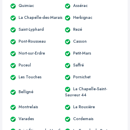
Quimiac
Assérac
La Chapelle-des-Marais
Herbignac
Saint-Lyphard
Rezé
Pont-Rousseau
Casson
Nort-sur-Erdre
Petit-Mars
Puceul
Saffré
Les Touches
Pornichet
La Chapelle-Saint-
Belligné
Sauveur 44
Montrelais
La Rouxière
Varades
Cordemais