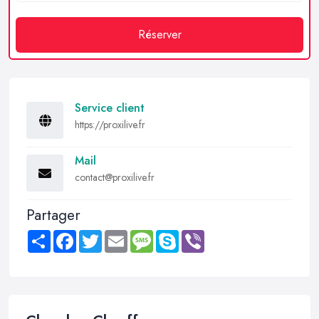
Réserver
Service client
https://proxilive.fr
Mail
contact@proxilive.fr
Partager
Share
Facebook
Twitter
Email
Message
Skype
Viber